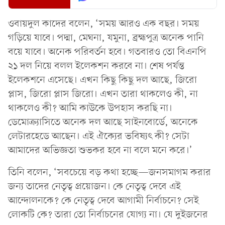
ওবায়দুল কাদের বলেন, ‘সময় আরও এক বছর। সময়
গড়িয়ে যাবে। পদ্মা, মেঘনা, যমুনা, ব্রহ্মপুত্র অনেক পানি
বয়ে যাবে। অনেক পরিবর্তন হবে। গতবারও তো বিএনপি
২১ দল নিয়ে বলল ইলেকশন করবে না। শেষ পর্যন্ত
ইলেকশনে এসেছে। এখন কিছু কিছু দল আছে, জিরো
প্লাস, জিরো প্লাস জিরো। এখন তারা থাকলেও কী, না
থাকলেও কী? আমি কাউকে উপহাস করছি না।
ডেমোক্র্যাসিতে অনেক দল আছে সাইনবোর্ডে, অনেকে
লেটারহেডে আছেন। এই ঐক্যের ভবিষ্যৎ কী? সেটা
আমাদের অভিজ্ঞতা শুভকর হবে না বলে মনে করে।’
তিনি বলেন, ‘সবচেয়ে বড় কথা হচ্ছে—জনসমাগম করার
জন্য তাদের নেতৃত্ব প্রয়োজন। কে নেতৃত্ব দেবে এই
আন্দোলনকে? কে নেতৃত্ব দেবে আগামী নির্বাচনে? সেই
লোকটি কে? তারা তো নির্বাচনের যোগ্য না। যে দুইজনের