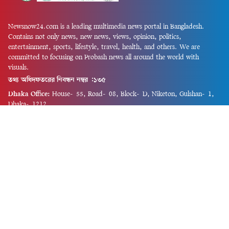
Newsnow24.com is a leading multimedia news portal in Bangladesh.
Contains not only news, new news, views, opinion, politics,
entertainment, sports, lifestyle, travel, health, and others. We are
committed to focusing on Probash news all around the world with
visuals.
তথ্য অধিদফতরের নিবন্ধন নম্বর :১৩৫
Dhaka Office:
House-55, Road-08, Block-D, Niketon, Gulshan-1,
Dhaka-1212.
Phone:
+880 1856 195 622
(WhatsApp)
Phone:
+880 1869 913 486
Chittagong office:
House-85/A, Road-7, 5th Floor, O.R.Nizam Road
R/A, 15 No. Bagmoniram,Panchlaish, Chattogram 4000.
Phone:
+880 1850 414 847
Phone:
+880 1313 427 319
Email:
newsnow24official@gmail.com
Design and Developed by
Md. Asif Iqbal
Privacy Policy
Contact Us