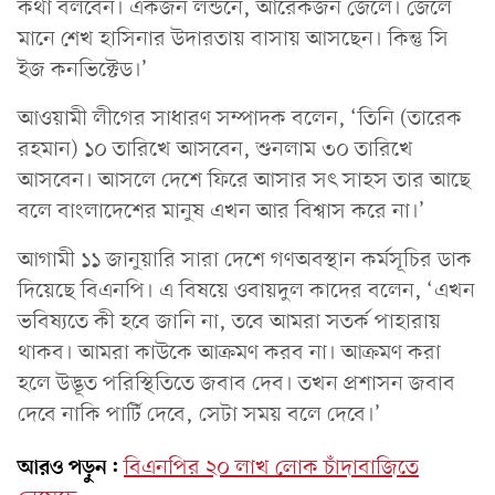
কথা বলবেন। একজন লন্ডনে, আরেকজন জেলে। জেলে
মানে শেখ হাসিনার উদারতায় বাসায় আসছেন। কিন্তু সি
ইজ কনভিক্টেড।’
আওয়ামী লীগের সাধারণ সম্পাদক বলেন, ‘তিনি (তারেক
রহমান) ১০ তারিখে আসবেন, শুনলাম ৩০ তারিখে
আসবেন। আসলে দেশে ফিরে আসার সৎ সাহস তার আছে
বলে বাংলাদেশের মানুষ এখন আর বিশ্বাস করে না।’
আগামী ১১ জানুয়ারি সারা দেশে গণঅবস্থান কর্মসূচির ডাক
দিয়েছে বিএনপি। এ বিষয়ে ওবায়দুল কাদের বলেন, ‘এখন
ভবিষ্যতে কী হবে জানি না, তবে আমরা সতর্ক পাহারায়
থাকব। আমরা কাউকে আক্রমণ করব না। আক্রমণ করা
হলে উদ্ভূত পরিস্থিতিতে জবাব দেব। তখন প্রশাসন জবাব
দেবে নাকি পার্টি দেবে, সেটা সময় বলে দেবে।’
আরও পড়ুন:
বিএনপির ২০ লাখ লোক চাঁদাবাজিতে