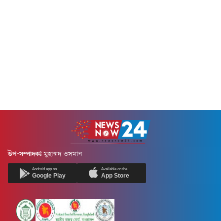
তিনি এ মন্তব্য করেন।মামুনুল হক
বলেন, শেখ হাসিনার নেতৃত্বাধীন...
উপ-সম্পাদকঃ
মুহাম্মদ ওসমান
Android app on
Available on the
Google Play
App Store