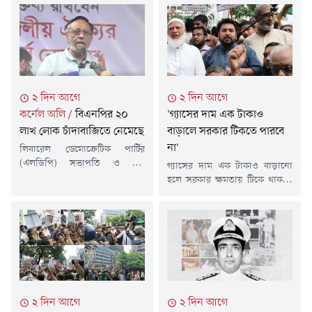
২ দিন আগে
২ দিন আগে
কর্নেল অলি
/
বিএনপির ২০
'গ্যাসের দাম এক টাকাও
লাখ লোক চাঁদাবাজিতে নেমেছে
বাড়ালে সরকার টিকতে পারবে
না'
লিবারেল ডেমোক্রেটিক পার্টির
(এলডিপি) সভাপতি ও বীর
গ্যাসের দাম এক টাকাও বাড়ানো
মুক্তিযোদ্ধা কর্নেল (অব.) ড. অলি
হলে সরকার ক্ষমতায় টিকে থাকতে
আহমদ বীর বিক্রম বলেছেন,
পারবে না বলে মন্তব্য করেছেন
আওয়ামী লীগ চলে যাওয়ার পর
জাতীয় নাগরিক পার্টির (এনসিপি)
বিভিন্ন বাসস্ট্যান্ড, ট্যাক্সি স্ট্যান্ড ও
আহ্বায়ক ও বিরোধীদলীয় হুইপ
রাস্তাঘাট খালি ছিল। এখন
নাহিদ ইসলাম। তিনি অভিযোগ
বিএনপির ২০ লাখ লোক
করেন, কৃত্রিম গ্যাস সংকট তৈরি
চাঁদাবাজিতে নেমে গেছে।
করে সরকার দাম বাড়ানোর চেষ্টা
বৃহস্পতিবার (৬ আগস্ট) রাজধানীর
করছে এবং জনগণের সাথে করা
মুক্তাঙ্গনে ১১ দলীয় ঐক্যের অবস্থান
একের পর এক প্রতিশ্রুতি ভঙ্গ
২ দিন আগে
২ দিন আগে
কর্মসূচিতে এসব কথা বলেন
করছে।বৃহস্পতিবার (৬ আগস্ট)...