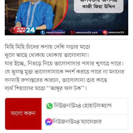
মিহি মিহি চাঁদের কণায় দেখি লতার মতো
ঝুলে আছে থোকায় থোকায় ভালোবাসা।
যার ইচ্ছে, নিঙড়ে নিয়ে ভালোবাসার পসার খুলতে পারে।
যে ঝুলন্ত মুক্ত ভালোবাসাকে স্পর্শ করতে পারে না মননের
বনসাই রুপান্তরের কারনে, ভালোবাসা তার কাছে
ব্যর্থ শিয়ালের মতো ‘‘আঙ্গুর ফল টক’’।
নিউজনাউ২৪ হোয়াটসঅ্যাপ
ফলো করুন
নিউজনাউ২৪ ম্যাসেঞ্জার