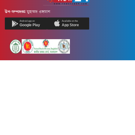
উপ-সম্পাদকঃ
মুহাম্মদ ওসমান
Android app on
Available on the
Google Play
App Store
Newsnow24.com is a leading multimedia news portal in Bangladesh.
Contains not only news, new news, views, opinion, politics,
entertainment, sports, lifestyle, travel, health, and others. We are
committed to focusing on Probash news all around the world with
visuals.
তথ্য অধিদফতরের নিবন্ধন নম্বর :১৩৫
Dhaka Office:
House-55, Road-08, Block-D, Niketon, Gulshan-1,
Dhaka-1212.
Phone:
+880 1856 195 622
(WhatsApp)
Phone:
+880 1869 913 486