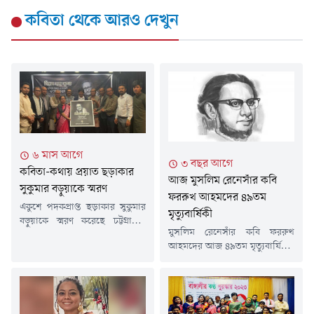
কবিতা
থেকে আরও দেখুন
৬ মাস আগে
৩ বছর আগে
কবিতা-কথায় প্রয়াত ছড়াকার
আজ মুসলিম রেনেসাঁর কবি
সুকুমার বড়ুয়াকে স্মরণ
ফররুখ আহমদের ৪৯তম
একুশে পদকপ্রাপ্ত ছড়াকার সুকুমার
মৃত্যুবার্ষিকী
বড়ুয়াকে স্মরণ করেছে চট্টগ্রামের
মুসলিম রেনেসাঁর কবি ফররুখ
কবি সাহিত্যিকরা।চট্টগ্রামের
আহমদের আজ ৪৯তম মৃত্যুবার্ষিকী।
থিয়েটার ইনস্টিটিউট গ্যালারী হলে
১৯৭৪ সালের ঢাকার ইস্কাটন
শক্রবার এ স্মরণ সভার আয়োজন
গার্ডেনে বাংলা সাহিত্যের তুমুল
করে 'বুড্ডিস্ট ইয়ুথ ফ্রেন্ডশিপ গ্রুপ,
জনপ্রিয় এই কবি শেষ নিশ্বাস ত্যাগ
বাংলাদেশ' নামে একটি
করেন। ফররুখ আহমদ আধুনিক
সংগঠন।'স্মৃতিতে-স্মরণে ছড়াকার