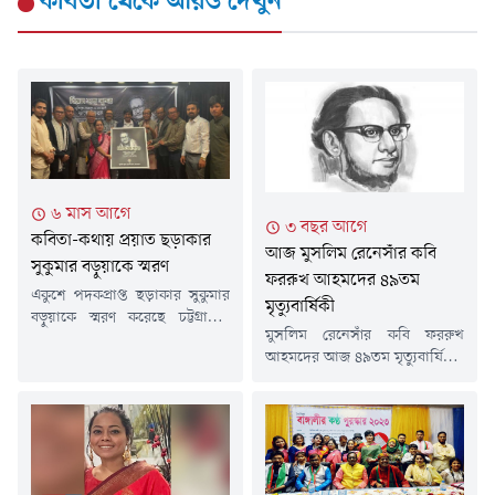
কবিতা
থেকে আরও দেখুন
৬ মাস আগে
৩ বছর আগে
কবিতা-কথায় প্রয়াত ছড়াকার
আজ মুসলিম রেনেসাঁর কবি
সুকুমার বড়ুয়াকে স্মরণ
ফররুখ আহমদের ৪৯তম
একুশে পদকপ্রাপ্ত ছড়াকার সুকুমার
মৃত্যুবার্ষিকী
বড়ুয়াকে স্মরণ করেছে চট্টগ্রামের
মুসলিম রেনেসাঁর কবি ফররুখ
কবি সাহিত্যিকরা।চট্টগ্রামের
আহমদের আজ ৪৯তম মৃত্যুবার্ষিকী।
থিয়েটার ইনস্টিটিউট গ্যালারী হলে
১৯৭৪ সালের ঢাকার ইস্কাটন
শক্রবার এ স্মরণ সভার আয়োজন
গার্ডেনে বাংলা সাহিত্যের তুমুল
করে 'বুড্ডিস্ট ইয়ুথ ফ্রেন্ডশিপ গ্রুপ,
জনপ্রিয় এই কবি শেষ নিশ্বাস ত্যাগ
বাংলাদেশ' নামে একটি
করেন। ফররুখ আহমদ আধুনিক
সংগঠন।'স্মৃতিতে-স্মরণে ছড়াকার
বাংলা কবিতার অন্যতম শ্রেষ্ঠ কবি।
সুকুমার বড়ুয়া' শীর্ষক স্মরণসভায়
বিংশ শতাব্দীর এই কবি ইসলামী
আলোচকরা বাংলা শিশু সাহিত্যে