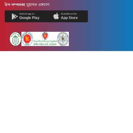
উপ-সম্পাদকঃ
মুহাম্মদ ওসমান
Android app on
Available on the
Google Play
App Store
Newsnow24.com is a leading multimedia news portal in Bangladesh.
Contains not only news, new news, views, opinion, politics,
entertainment, sports, lifestyle, travel, health, and others. We are
committed to focusing on Probash news all around the world with
visuals.
তথ্য অধিদফতরের নিবন্ধন নম্বর :১৩৫
Dhaka Office:
House-55, Road-08, Block-D, Niketon, Gulshan-1,
Dhaka-1212.
Phone:
+880 1856 195 622
(WhatsApp)
Phone:
+880 1869 913 486
Chittagong office:
House-85/A, Road-7, 5th Floor, O.R.Nizam Road