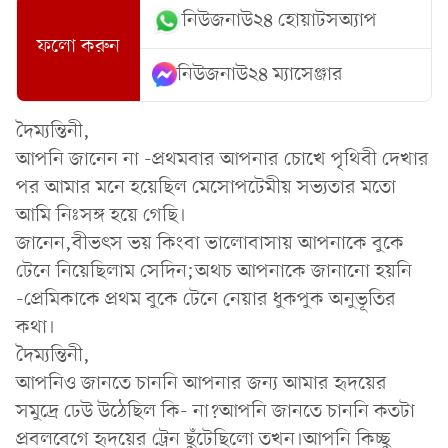
নিউজনাউ২৪ হোয়াটসঅ্যাপ
ফলো করুন
নিউজনাউ২৪ ম্যাসেঞ্জার
দৈম্যন্তিনী,
আপনি জানেন না -প্রথমবার আপনার চোখে পৃথিবী দেখার
পর আমার মনে হয়েছিল মেসোপটেমীয় সভ্যতার মতো
আমি নিঃসঙ্গ হয়ে গেছি।
জানেন,বীভৎস ভয় কিংবা ভালোবাসায় আপনাকে বুকে
টেনে নিয়েছিলাম সেদিন;অথচ আপনাকে জানানো হয়নি
-প্রেমিকাকে প্রথম বুকে টেনে নেয়ার ধুকপুক অনুভূতির
কথা।
দৈম্যন্তিনী,
আপনিও জানতে চাননি আপনার জন্য আমার হৃদয়ের
সমুদ্রে ঢেউ উঠেছিল কি- না?আপনি জানতে চাননি কতটা
প্রবলবেগে হৃদয়ের ট্রেন ছুঁটেছিলো তখন।আপনি কিচ্ছু