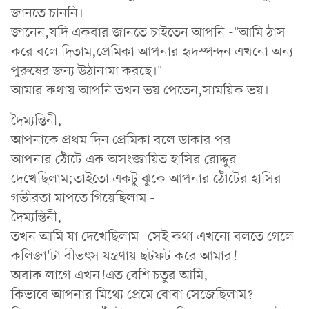
জানতে চাননি।
জানেন,যদি একবার জানতে চাইতেন আপনি -"আমি ঠাস
করে বলে দিতাম,প্রেমিকা আপনার হৃদস্পন্দন এখনো অন্য
পুরুষের জন্য উঠানামা করছে।"
আমার কথায় আপনি তখন ভয় পেতেন,সাময়িক ভয়।
দৈম্যন্তিনী,
আপনাকে প্রথম দিন প্রেমিকা বলে ডাকার পর
আপনার ঠোঁটে এক অসংজ্ঞায়িত হাসির রোদ্দুর
দেখেছিলাম;তাইতো একটু ঝুকে আপনার ঠোঁটের হাসির
গভীরতা মাপতে গিয়েছিলাম -
দৈম্যন্তিনী,
তখন আমি যা দেখেছিলাম -সেই কথা এখনো বলতে গেলে
কলিজা'টা বীভৎস যন্ত্রণায় ছটফট করে আমার!
অবাক লাগে এখন!এত বেশি চতুর আমি,
কিভাবে আপনার মিথ্যে প্রেমে বোবা সেজেছিলাম?