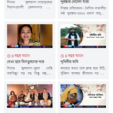
পুরস্কার পেলেন যারা
নিগার সুলতানা:পাহাড়ঘেরা
মিয়ানওয়ালী জেলখানার ছোট
নিজস্ব প্রতিবেদক: দৈনিক বাঙ্গালীর
কনডেম সেল,ডিসেম্বর মাসের এমন
কণ্ঠ পুরস্কার-২০২৩ প্রদান অনুষ্ঠান
ঝোড়ো বৃষ্টি কখনো চোখে পড়েনি,
গত ৪ মার্চ ২০২৩ শনিবার বিকেল
এমন অসময়ের বিদ্যুৎ চমক আর
৩টায় ঢাকা বিশ্ববিদ্যালয়ের
তীব্র শীত আমাকে মৃত্যুর ডাক
আধুনিক ভাষা ইনস্টিটিউটে অনুষ্ঠিত
দেয়;কাঁটাতারের পাশ ঘেঁষেই
হয়েছে। গত ৮ বছর ধরে দৈনিক
আমার কবর খোঁড়া প্রায় শেষের
বাঙ্গালীর কণ্ঠ পত্রিকাটি দেশের
পথে! এবার যদি ফিরে আসি, খুব
জনপ্রিয় ও বরেণ্য কবি, লেখক,
ইচ্ছে টুঙ্গিপাড়া যাবার! প্রিয় রেনু,
সংগঠক, সমাজসেবকদের এই
পরম বন্ধু আমার! কথা দিয়েছিলাম,
পুরস্কার দিয়ে আসছে। দৈনিক
৪ বছর আগে
৪ বছর আগে
অবসরের এই...
বাঙ্গালীর কণ্ঠ পত্রিকাটির মুখপাত্র
দেখা হবে তিনভুবনের পার
পৃথিবীর কবি
মেহবুবা হক রুমা...
নিগার সুলতানা:ভুলে গেছি
সময়ের সাথে চলে ক্লান্ত হয়ে উঠি,
কতকিছু! বড় বড় কিছু গল্প,রুদ্ধ
খুঁজিনা অবসর জীবনের পর মৃত্যু
আবেগের কত কথা!হতে পারে দুঃখ
আসে, তা স্মরণ করি বারবার।চোখ
পেয়েছিলাম, রাগ লেগেছিলো
বন্ধ করে মেনে নিতে হয়, প্রকৃতি
অযথাই, কিংবা খুব সুখের কিছু!
তার রং বদলায়শুধু ভালোবাসা
তবুও হঠাৎ করে দুপুর
সংকল্প হয়ে বেঁধে থাকে দেহ ও
রোদে,কলাবাগানের লাল ইটের ওই
আত্মায়।মোহ-মায়া, সুখ-দুঃখ
বাড়িটার পাশ দিয়ে হেঁটে গেলেই
ভালোবাসার অন্তিম ঘরবিচ্ছেদ
মনে পড়ে ছাদের কোনের
হলেও হৃদজমিনে পড়ে থাকে