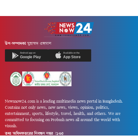
উপ-সম্পাদকঃ
মুহাম্মদ ওসমান
Android app on
Available on the
Google Play
App Store
Newsnow24.com is a leading multimedia news portal in Bangladesh.
Contains not only news, new news, views, opinion, politics,
entertainment, sports, lifestyle, travel, health, and others. We are
committed to focusing on Probash news all around the world with
visuals.
তথ্য অধিদফতরের নিবন্ধন নম্বর :১৩৫