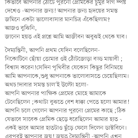
কিভাবে আপনার ঠোঁটে পুরনো প্রেমিকের চুমুর দাগ স্পষ্ট
দেখেও -আপনার জন্য! আপনার জন্য হৃদয়ের সমস্ত
জমিনে একটা ভালোবাসার মানচিত্র এঁকেছিলাম?
আজও বুঝিনি,
জানেন হয়ত এই প্রশ্নে আমি আজীবন অবুঝই থেকে যাব।
দৈম্যন্তিনী, আপনি প্রথম যেদিন বলেছিলেন-
নিকোটিনে ছোঁয়া তোমার ওই ঠোঁটজোড়া বড্ড মায়াবী ;
বিশ্বাস করেন!সেদিন পৃথিবীর যেকোন কিছুর বিনিময়ে
আমি আপনাকে,শুধু আপনাকে ভালোবাসতে চেয়েছিলাম।
অথচ!দাবার সমস্ত চাল'ই উল্টো হলো-
আপনি আপনার পাক্ষিক প্রেমের মোহে আমাকে
টেনেছিলেন ;কথাটা বুঝতে বেশ ধাক্কা পেতে হলো আমার!
আপনি চলে গেলেন আপনার পুরনো প্রেমের কাছে ;ঠিক
যেভাবে সাবেক প্রেমিক ছেড়ে ধরেছিলেন আমার হাত -
একই ভাবে আমার হাতটাও ছুঁড়ে ফেলে দিলেন ডাস্টবিনে।
এরপরই আপনার জয়! জয়তু দৈম্যন্তিনী -আপনি এখন