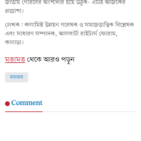
জাতীয় গৌরবের অংশীদার হয়ে উঠুক- এটিই আজকের
প্রত্যাশা।
লেখক: কলামিস্ট উন্নয়ন গবেষক ও সমাজতাত্ত্বিক বিশ্লেষক
এবং সাধারণ সম্পাদক, আলবার্টা রাইটার্স ফোরাম,
কানাডা।
মতামত
থেকে আরও পড়ুন
মতামত
Comment