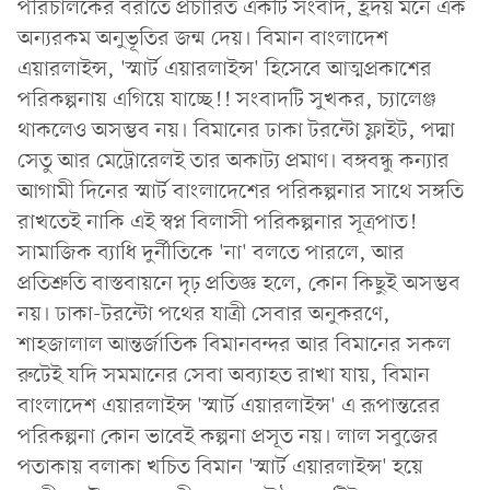
পরিচালকের বরাতে প্রচারিত একটি সংবাদ, হ্রদয় মনে এক
অন্যরকম অনুভূতির জন্ম দেয়। বিমান বাংলাদেশ
এয়ারলাইন্স, 'স্মার্ট এয়ারলাইন্স' হিসেবে আত্মপ্রকাশের
পরিকল্পনায় এগিয়ে যাচ্ছে!! সংবাদটি সুখকর, চ্যালেঞ্জ
থাকলেও অসম্ভব নয়। বিমানের ঢাকা টরন্টো ফ্লাইট, পদ্মা
সেতু আর মেট্রোরেলই তার অকাট্য প্রমাণ। বঙ্গবন্ধু কন্যার
আগামী দিনের স্মার্ট বাংলাদেশের পরিকল্পনার সাথে সঙ্গতি
রাখতেই নাকি এই স্বপ্ন বিলাসী পরিকল্পনার সূত্রপাত!
সামাজিক ব্যাধি দুর্নীতিকে 'না' বলতে পারলে, আর
প্রতিশ্রুতি বাস্তবায়নে দৃঢ় প্রতিজ্ঞ হলে, কোন কিছুই অসম্ভব
নয়। ঢাকা-টরন্টো পথের যাত্রী সেবার অনুকরণে,
শাহজালাল আন্তর্জাতিক বিমানবন্দর আর বিমানের সকল
রুটেই যদি সমমানের সেবা অব্যাহত রাখা যায়, বিমান
বাংলাদেশ এয়ারলাইন্স 'স্মার্ট এয়ারলাইন্স' এ রূপান্তরের
পরিকল্পনা কোন ভাবেই কল্পনা প্রসূত নয়। লাল সবুজের
পতাকায় বলাকা খচিত বিমান 'স্মার্ট এয়ারলাইন্স' হয়ে