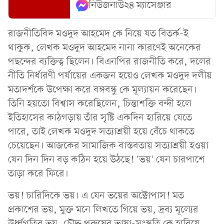
নিউজনাউ২৪ ম্যাসেঞ্জার
রাজনীতিবিদ মওদুদ আহমেদ কে নিয়ে যত বিতর্ক-ই
থাকুক, লেখক মওদুদ আহমেদ নানা কারণেই অনেকের
পছন্দের ব্যক্তিত্ব ছিলেন। বিএনপির রাজনীতি করে, দলের
নীতি নির্ধারণী পর্যায়ের একজন হয়েও লেখক মওদুদ দলীয়
মতাদর্শকে উপেক্ষা করে বঙ্গবন্ধু কে মূল্যায়ন করেছেন।
তিনি হয়তো বিশ্বাস করেছিলেন, চিন্তাশক্তি বন্দী হলে
ইতিহাসের কাঠগড়ায় তাঁর সৃষ্টি একদিন হারিয়ে যেতে
পারে, তাই লেখক মওদুদ সত্যাশ্রয়ী হয়ে বেঁচে থাকতে
চেয়েছেন। আজকের সামাজিক বাস্তবতায় সত্যাশ্রয়ী হওয়া
যেন দিন দিন বড় কঠিন হয়ে উঠছে! 'ভয়' যেন চারপাশে
তাড়া করে ফিরে।
ভয়! চারিদিকে ভয়। এ যেন ভয়ের অক্টোপাস! মত
প্রকাশের ভয়, মুক্ত মনে লিখতে গিয়ে ভয়, দ্রব্য মূল্যের
ঊর্ধ্বগতির ভয়, চৌদ্দ পুরুষের ভাষা-সংস্কৃতি কে হারিয়ে