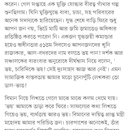
করেন। গেল সপ্তাহে এক মুক্তি যোদ্ধার বীরত্ব গাঁথার গল্প
শুনছিলাম। যিনি মুক্তিযুদ্ধে বাবা, চাচা, সহ পরিবারের
অনেক সদস্যকে হারিয়েছেন। যুদ্ধ শেষে বাড়ি ফিরে শুধু
আপন জন নয়, ভিটে মাটি আর জমি জমাতেও অধিকার
প্রতিষ্ঠিত করতে পারেন নি। একজন যুদ্ধজয়ী কমান্ডার
হয়েও স্বাধীনতার ৫১তম দিবসেও আপনজনদের খুনি
রাজাকার, আল-বদরদের নাম বলতে ভয় পান! দর্শক আর
সঞ্চালকের বারংবার অনুরোধে দীর্ঘশ্বাস নিয়ে বলেন, '
ভয়, চারিদিকে ভয়! সেই দুঃসাহস আজ আর নেই'। এমন
সামাজিক বাস্তবতায় আমার মতো চুনোপুঁটি লেখকরা তো
ডাল-ভাত!
বিমান নিয়ে লিখতে গেলে মাঝে মাঝে কলম থেমে যায়।
'ভয়' আমাকে তাড়া করে ফিরে। সাফল্যের কথা লিখতে
গিয়েও ভয়, ব্যর্থতায় আরও ভয়। বিমানের দায়িত্ব প্রাপ্ত মন্ত্রী
মহোদয় আমার পরিচিত জন। চারপাশের অনেকেই, তাঁর