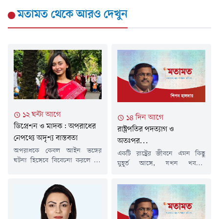
মতামত
থেকে আরও দেখুন
১২ ঘন্টা আগে
১৪ দিন আগে
ডিপ্রেশন ও মাদক: অপরাধের
রাষ্ট্রপতির পদত্যাগ ও
নেপথ্যে অদৃশ্য বাস্তবতা
অতঃপর...
অপরাধকে কেবল আইন ভঙ্গের
একটি রাষ্ট্রের জীবনে এমন কিছু
ঘটনা হিসেবে বিবেচনা করলে এর
মুহূর্ত আসে, যখন খবরের
প্রকৃত কারণগুলো অনেক সময়
শিরোনাম কেবল একটি ঘটনা
আড়ালেই থেকে যায়। অনেক ক্ষেত্রে
জানায় না; বরং রাষ্ট্রের চরিত্র,
অপরাধের পেছনে কাজ করে
রাজনীতির পরিপক্বতা এবং
মানসিক সংকট, সামাজিক
সাংবিধানিক প্রতিষ্ঠানের
বিচ্ছিন্নতা এবং মাদকাসক্তির মতো
সক্ষমতাকেও প্রশ্নের মুখে দাঁড়