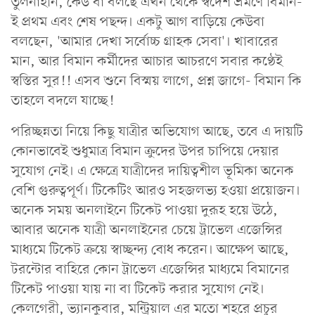
তুলনাহীন, কেউ বা বলছে এখন থেকে স্বদেশ ভ্রমণে বিমান-
ই প্রথম এবং শেষ পছন্দ। একটু আগ বাড়িয়ে কেউবা
বলছেন, 'আমার দেখা সর্বোচ্চ গ্রাহক সেবা'। খাবারের
মান, আর বিমান কর্মীদের আচার আচরণে সবার কণ্ঠেই
স্বস্তির সুর!! এসব শুনে বিস্ময় লাগে, প্রশ্ন জাগে- বিমান কি
তাহলে বদলে যাচ্ছে!
পরিচ্ছন্নতা নিয়ে কিছু যাত্রীর অভিযোগ আছে, তবে এ দায়টি
কোনভাবেই শুধুমাত্র বিমান ক্রুদের উপর চাপিয়ে দেয়ার
সুযোগ নেই। এ ক্ষেত্রে যাত্রীদের দায়িত্বশীল ভূমিকা অনেক
বেশি গুরুত্বপূর্ণ। টিকেটিং আরও সহজলভ্য হওয়া প্রয়োজন।
অনেক সময় অনলাইনে টিকেট পাওয়া দুরূহ হয়ে উঠে,
আবার অনেক যাত্রী অনলাইনের চেয়ে ট্রাভেল এজেন্সির
মাধ্যমে টিকেট ক্রয়ে স্বাচ্ছন্দ্য বোধ করেন। আক্ষেপ আছে,
টরন্টোর বাহিরে কোন ট্রাভেল এজেন্সির মাধ্যমে বিমানের
টিকেট পাওয়া যায় না বা টিকেট করার সুযোগ নেই।
কেলগেরী, ভ্যানকুবার, মন্ট্রিয়াল এর মতো শহরে প্রচুর