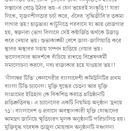
সন্তানের বেড়ে উঠার ভয়-এ যেন ভয়েরই সংস্কৃতি!! যারা
লিখে, সৃজনশীলতার চর্চা করে, এঁদের 'বুদ্ধিজীবি'র তকমা
লাগার ভয়! হাড়ভাঙা খাটুনিতে পরবাসে যা আয় রোজগার
হয়, স্বজনরা ভোগ বিলাসে সেই কষ্টার্জিত অর্থকে উজাড়
করে দেয়ার ভয়। শুভাকাঙ্ক্ষী বেশে জাল-জালিয়াতি করে
স্থাবর অস্থাবর সহায় সম্পদ হাতিয়ে নেয়ার ভয়।
ভালোবাসার আদর্শকে বাঁচিয়ে রাখতে বিশ্লেষণধর্মী
সমালোচনা করলে, নব্য রাজাকার হয়ে যাওয়ার ভয়!!
'নীলাম্বর টিভি' কেলগেরীর বাংলাদেশী কমিউনিটির প্রথম
বাংলা টিভি চ্যানেল। মুক্তি যুদ্ধের চেতনা আর মুক্তি
সংগ্রামের ইতিহাস কে বিকশিত করতে প্রতিষ্ঠানটি
প্রতিশ্রুতিবদ্ধ। এ চ্যানেলের একটি নিয়মিত অনুষ্ঠান 'হ্রদয়ে
৭১'। বাংলাদেশ ও প্রবাসে অবস্থানকারী মুক্তি যোদ্ধাদের
আমন্ত্রণ জানিয়ে স্মৃতিচারণ মূলক অনুষ্ঠানটি পরিচালিত হয়।
মুক্তিযুদ্ধ গবেষক তাজুল মোহাম্মদ অনুষ্ঠানটি সঞ্চালনা