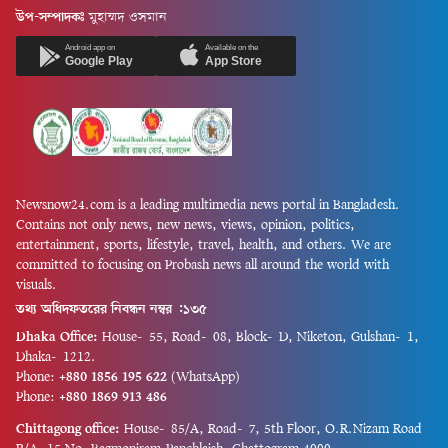
রাষ্ট্রনায়কের মহাপ্রয়াণের দিন; যিনি
বিশ্বকপে ফ্রান্সকে আবারও অন্যতম
উপ-সম্পাদকঃ
মুহাম্মদ ওসমান
যুদ্ধবিধ্বস্ত, রাজনৈতিক অস্থিরতায়
হট ফেভারিট বলা মোটেও
আক্রান্ত, অর্থনৈতিকভাবে ধসে পড়া
অতিরঞ্জন নয়।কোচ দিদিয়ে
Android app on
Available on the
সংকটাপন্ন বাংলাদেশকে গণতান্ত্রিক
Google Play
App Store
দেশমের শিষ্যরা এখন এমন এক
ধারায় ফিরিয়ে আনার লক্ষ্যে...
অবস্থানে...
Newsnow24.com is a leading multimedia news portal in Bangladesh.
Contains not only news, new news, views, opinion, politics,
entertainment, sports, lifestyle, travel, health, and others. We are
committed to focusing on Probash news all around the world with
visuals.
তথ্য অধিদফতরের নিবন্ধন নম্বর :১৩৫
Dhaka Office:
House-55, Road-08, Block-D, Niketon, Gulshan-1,
Dhaka-1212.
Phone:
+880 1856 195 622
(WhatsApp)
Phone:
+880 1869 913 486
Chittagong office:
House-85/A, Road-7, 5th Floor, O.R.Nizam Road