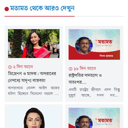
মতামত
থেকে আরও দেখুন
২ দিন আগে
১৬ দিন আগে
ডিপ্রেশন ও মাদক: অপরাধের
রাষ্ট্রপতির পদত্যাগ ও
নেপথ্যে অদৃশ্য বাস্তবতা
অতঃপর...
অপরাধকে কেবল আইন ভঙ্গের
একটি রাষ্ট্রের জীবনে এমন কিছু
ঘটনা হিসেবে বিবেচনা করলে এর
মুহূর্ত আসে, যখন খবরের
প্রকৃত কারণগুলো অনেক সময়
শিরোনাম কেবল একটি ঘটনা
আড়ালেই থেকে যায়। অনেক ক্ষেত্রে
জানায় না; বরং রাষ্ট্রের চরিত্র,
অপরাধের পেছনে কাজ করে
রাজনীতির পরিপক্বতা এবং
মানসিক সংকট, সামাজিক
সাংবিধানিক প্রতিষ্ঠানের
বিচ্ছিন্নতা এবং মাদকাসক্তির মতো
সক্ষমতাকেও প্রশ্নের মুখে দাঁড়