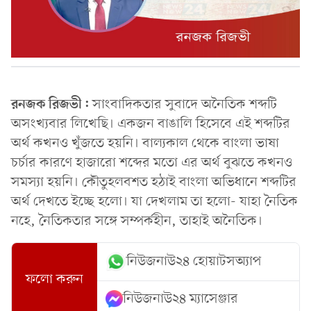
রনজক রিজভী:
সাংবাদিকতার সুবাদে অনৈতিক শব্দটি
অসংখ্যবার লিখেছি। একজন বাঙালি হিসেবে এই শব্দটির
অর্থ কখনও খুঁজতে হয়নি। বাল্যকাল থেকে বাংলা ভাষা
চর্চার কারণে হাজারো শব্দের মতো এর অর্থ বুঝতে কখনও
সমস্যা হয়নি। কৌতুহলবশত হঠাই বাংলা অভিধানে শব্দটির
অর্থ দেখতে ইচ্ছে হলো। যা দেখলাম তা হলো- যাহা নৈতিক
নহে, নৈতিকতার সঙ্গে সম্পর্কহীন, তাহাই অনৈতিক।
নিউজনাউ২৪ হোয়াটসঅ্যাপ
ফলো করুন
নিউজনাউ২৪ ম্যাসেঞ্জার