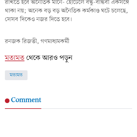
রাখতে হবে অনৈতিক মানে- হোটেলে বন্ধু-বান্ধবী একসঙ্গে
থাকা নয়; অনেক বড় বড় অনৈতিক কর্মকাণ্ড ঘটে চলেছে,
সেসব দিকেও নজর দিতে হবে।
রনজক রিজভী, গণমাধ্যমকর্মী
মতামত
থেকে আরও পড়ুন
মতামত
Comment