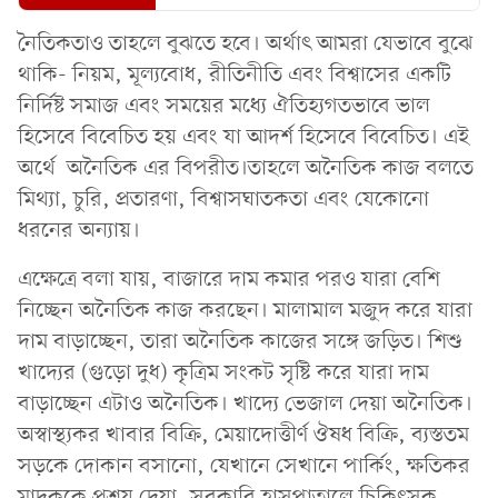
নৈতিকতাও তাহলে বুঝতে হবে। অর্থাৎ আমরা যেভাবে বুঝে
থাকি- নিয়ম, মূল্যবোধ, রীতিনীতি এবং বিশ্বাসের একটি
নির্দিষ্ট সমাজ এবং সময়ের মধ্যে ঐতিহ্যগতভাবে ভাল
হিসেবে বিবেচিত হয় এবং যা আদর্শ হিসেবে বিবেচিত। এই
অর্থে অনৈতিক এর বিপরীত।তাহলে অনৈতিক কাজ বলতে
মিথ্যা, চুরি, প্রতারণা, বিশ্বাসঘাতকতা এবং যেকোনো
ধরনের অন্যায়।
এক্ষেত্রে বলা যায়, বাজারে দাম কমার পরও যারা বেশি
নিচ্ছেন অনৈতিক কাজ করছেন। মালামাল মজুদ করে যারা
দাম বাড়াচ্ছেন, তারা অনৈতিক কাজের সঙ্গে জড়িত। শিশু
খাদ্যের (গুড়ো দুধ) কৃত্রিম সংকট সৃষ্টি করে যারা দাম
বাড়াচ্ছেন এটাও অনৈতিক। খাদ্যে ভেজাল দেয়া অনৈতিক।
অস্বাস্থ্যকর খাবার বিক্রি, মেয়াদোত্তীর্ণ ঔষধ বিক্রি, ব্যস্ততম
সড়কে দোকান বসানো, যেখানে সেখানে পার্কিং, ক্ষতিকর
মাদককে প্রশ্রয় দেয়া, সরকারি হাসপাতালে চিকিৎসক