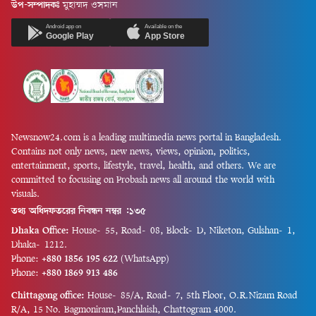
রাষ্ট্রনায়কের মহাপ্রয়াণের দিন; যিনি
বিশ্বকপে ফ্রান্সকে আবারও অন্যতম
উপ-সম্পাদকঃ
মুহাম্মদ ওসমান
যুদ্ধবিধ্বস্ত, রাজনৈতিক অস্থিরতায়
হট ফেভারিট বলা মোটেও
আক্রান্ত, অর্থনৈতিকভাবে ধসে পড়া
Android app on
Available on the
অতিরঞ্জন নয়।কোচ দিদিয়ে
Google Play
App Store
সংকটাপন্ন বাংলাদেশকে গণতান্ত্রিক
দেশমের শিষ্যরা এখন এমন এক
ধারায় ফিরিয়ে আনার লক্ষ্যে...
অবস্থানে...
Newsnow24.com is a leading multimedia news portal in Bangladesh.
Contains not only news, new news, views, opinion, politics,
entertainment, sports, lifestyle, travel, health, and others. We are
committed to focusing on Probash news all around the world with
visuals.
তথ্য অধিদফতরের নিবন্ধন নম্বর :১৩৫
Dhaka Office:
House-55, Road-08, Block-D, Niketon, Gulshan-1,
Dhaka-1212.
Phone:
+880 1856 195 622
(WhatsApp)
Phone:
+880 1869 913 486
Chittagong office:
House-85/A, Road-7, 5th Floor, O.R.Nizam Road
R/A, 15 No. Bagmoniram,Panchlaish, Chattogram 4000.