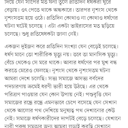
দিয়ে যেন সাপের মত ফণা তুলে প্রতিদিন ধর্ষকরা ঘুরে
বেড়ায়। ওৎ পেতে থাকে অন্ধকারে। তারপর নৃশংস থেকে
নৃশংসতম হয়ে ওঠে। প্রতিদিন কোথাও না কোথাও ধর্ষণের
ঘটনা ঘটেই চলেছে । এটা একটা ভাইরাসের মত ছড়িয়ে
চলেছে। শুধু প্রতিষেধকটা জানা নেই।
একজন দুইজন করে প্রতিদিন সংখ্যা যেন বেড়েই চলেছে।
ধর্ষণ মানে তো শারীরিক মৃত্যু নয়। তবে তা মানসিক মৃত্যু।
বেঁচে থেকেও সে মরে থাকে। আবার ধর্ষণের পর মুখ বন্ধ
করতে মেরেও ফেলছে। নৃশংস থেকে নৃশংসতম ঘটনা
আমরা দেখে চলেছি। সভ্য সমাজে অসভ্য বর্বদের
পদচারণায় ক্রমেই ধরণী ভারী হয়ে উঠছে। এর থেকে
পরিত্রাণ পাওয়ার যেন কোন উপায় নেই। পশুবৃত্তি যেন
সমাজের রন্ধ্রে রন্ধ্রে এমনভাবে চেপে বসেছে যেন সেখান
থেকে আলোর পথ দেখিয়ে মনুষ্যত্ব পথ দেখানোর কেউ
নেই। সমাজে ধর্ষণকারীদের দাপটই বেড়ে চলেছে। যেখানে
নারী পুরুষ সমতার জন্য আমরা লড়াই করছি সেখানে