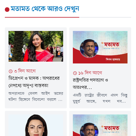
মতামত
থেকে আরও দেখুন
৩ দিন আগে
১৬ দিন আগে
ডিপ্রেশন ও মাদক: অপরাধের
রাষ্ট্রপতির পদত্যাগ ও
নেপথ্যে অদৃশ্য বাস্তবতা
অতঃপর...
অপরাধকে কেবল আইন ভঙ্গের
একটি রাষ্ট্রের জীবনে এমন কিছু
ঘটনা হিসেবে বিবেচনা করলে এর
মুহূর্ত আসে, যখন খবরের
প্রকৃত কারণগুলো অনেক সময়
শিরোনাম কেবল একটি ঘটনা
আড়ালেই থেকে যায়। অনেক ক্ষেত্রে
জানায় না; বরং রাষ্ট্রের চরিত্র,
অপরাধের পেছনে কাজ করে
রাজনীতির পরিপক্বতা এবং
মানসিক সংকট, সামাজিক
সাংবিধানিক প্রতিষ্ঠানের
বিচ্ছিন্নতা এবং মাদকাসক্তির মতো
সক্ষমতাকেও প্রশ্নের মুখে দাঁড়