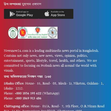
রাষ্ট্রনায়কের মহাপ্রয়াণের দিন; যিনি
বিশ্বকপে ফ্রান্সকে আবারও অন্যতম
উপ-সম্পাদকঃ
মুহাম্মদ ওসমান
যুদ্ধবিধ্বস্ত, রাজনৈতিক অস্থিরতায়
হট ফেভারিট বলা মোটেও
আক্রান্ত, অর্থনৈতিকভাবে ধসে পড়া
অতিরঞ্জন নয়।কোচ দিদিয়ে
Android app on
Available on the
সংকটাপন্ন বাংলাদেশকে গণতান্ত্রিক
Google Play
App Store
দেশমের শিষ্যরা এখন এমন এক
ধারায় ফিরিয়ে আনার লক্ষ্যে...
অবস্থানে...
Newsnow24.com is a leading multimedia news portal in Bangladesh.
Contains not only news, new news, views, opinion, politics,
entertainment, sports, lifestyle, travel, health, and others. We are
committed to focusing on Probash news all around the world with
visuals.
তথ্য অধিদফতরের নিবন্ধন নম্বর :১৩৫
Dhaka Office:
House-55, Road-08, Block-D, Niketon, Gulshan-1,
Dhaka-1212.
Phone:
+880 1856 195 622
(WhatsApp)
Phone:
+880 1869 913 486
Chittagong office:
House-85/A, Road-7, 5th Floor, O.R.Nizam Road