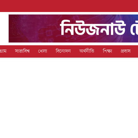
গ্রাম
সারাবিশ্ব
খেলা
বিনোদন
অর্থনীতি
শিক্ষা
প্রবাস