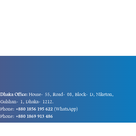
Dhaka Office:
House-55, Road-08, Block-D, Niketon,
Gulshan-1, Dhaka-1212.
Phone:
+880 1856 195 622
(WhatsApp)
Phone:
+880 1869 913 486
Chittagong office:
House-85/A, Road-7, 5th Floor,
O.R.Nizam Road R/A, 15 No. Bagmoniram,Panchlaish,