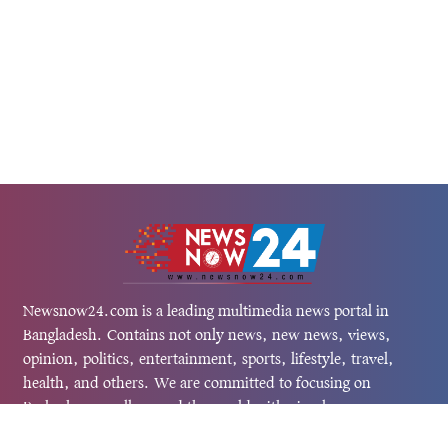
Newsnow24.com is a leading multimedia news portal in
Bangladesh. Contains not only news, new news, views,
opinion, politics, entertainment, sports, lifestyle, travel,
health, and others. We are committed to focusing on
Probash news all around the world with visuals.
তথ্য অধিদফতরের নিবন্ধন নম্বর :১৩৫