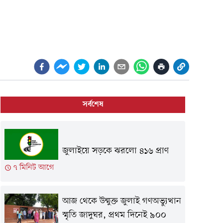
সর্বশেষ
জুলাইয়ে সড়কে ঝরলো ৪১৬ প্রাণ
৭ মিনিট আগে
আজ থেকে উন্মুক্ত জুলাই গণঅভ্যুত্থান
স্মৃতি জাদুঘর, প্রথম দিনেই ৯০০