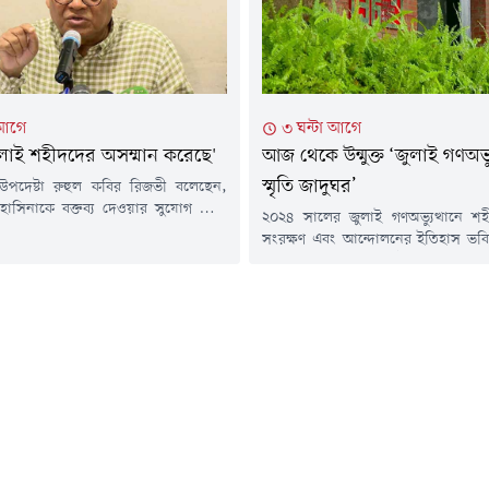
মন্ত্রী তারেক রহমান...
 আগে
৩ ঘন্টা আগে
লাই শহীদদের অসম্মান করেছে'
আজ থেকে উন্মুক্ত ‘জুলাই গণঅভ্য
স্মৃতি জাদুঘর’
রীর উপদেষ্টা রুহুল কবির রিজভী বলেছেন,
াসিনাকে বক্তব্য দেওয়ার সুযোগ দিয়ে
২০২৪ সালের জুলাই গণঅভ্যুত্থানে শহী
দদের অসম্মান করেছে।বৃহস্পতিবার (৬
সংরক্ষণ এবং আন্দোলনের ইতিহাস ভবিষ্য
দ রাষ্ট্রপতি জিয়াউর রহমান ও সাবেক
কাছে তুলে ধরতে প্রতিষ্ঠিত 'জুলাই গণঅভ্য
রী বেগম খালেদা জিয়ার সমাধিতে শ্রদ্ধা
জাদুঘর' বুধবার আনুষ্ঠানিকভাবে উদ্
ষে সাংবাদিকদের এসব কথা বলেন তিনি।
প্রধানমন্ত্রী তারেক রহমান। বৃহস্পতিব
রিজভী বলেন, 'দেশে গ্যাস, হাম, ডেঙ্গুসহ
থেকে জাদুঘরটি সাধারণ দর্শনার্থীদের জন্য
ংকট সমাধানে...
হয়েছে।২০২৪ সালের ৫ আগস্ট ছা
অভ্যুত্থানের মুখে দেশ ছেড়ে ভারতে
তৎকালীন...