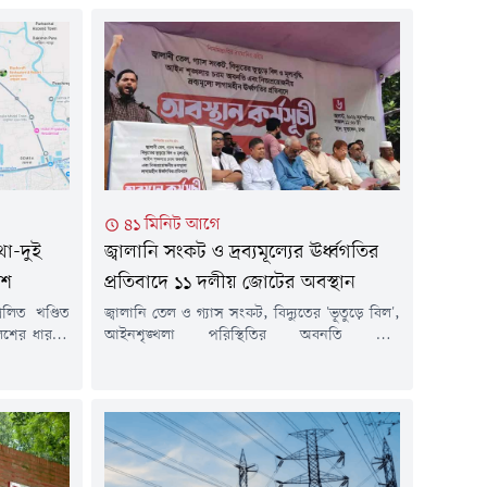
৪১ মিনিট আগে
থা-দুই
জ্বালানি সংকট ও দ্রব্যমূল্যের ঊর্ধ্বগতির
াশ
প্রতিবাদে ১১ দলীয় জোটের অবস্থান
লিত খণ্ডিত
জ্বালানি তেল ও গ্যাস সংকট, বিদ্যুতের 'ভূতুড়ে বিল',
িশের ধারণা,
আইনশৃঙ্খলা পরিস্থিতির অবনতি এবং
রদেহ খণ্ডিত
নিত্যপ্রয়োজনীয় পণ্যের লাগামহীন মূল্যবৃদ্ধির
 সকাল ৯টার
প্রতিবাদে রাজধানীতে অবস্থান কর্মসূচি পালন করছে
নিচ থেকে ওই
১১ দলীয় জোট।বৃহস্পতিবার (৬ আগস্ট) বেলা ১১টায়
িশ। বিষয়টি
রাজধানীর পল্টনে এ কর্মসূচি শুরু হয়। কর্মসূচিকে
চার্জ (ওসি)
কেন্দ্র করে পল্টন জিরো পয়েন্ট এলাকায় তীব্র
যানজটের সৃষ্টি হয়েছে। বিভিন্ন রাজনৈতিক দলের