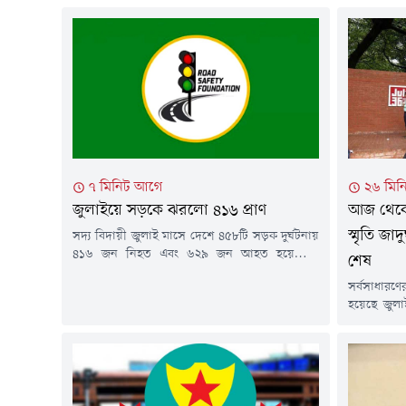
৭ মিনিট আগে
২৬ মিন
জুলাইয়ে সড়কে ঝরলো ৪১৬ প্রাণ
আজ থেকে উ
স্মৃতি জা
সদ্য বিদায়ী জুলাই মাসে দেশে ৪৫৮টি সড়ক দুর্ঘটনায়
৪১৬ জন নিহত এবং ৬২৯ জন আহত হয়েছেন।
শেষ
নিহতদের মধ্যে ১৩৮ জনই মোটরসাইকেল চালক বা
সর্বসাধারণে
আরোহী, যা মোট প্রাণহানির ৩৩ দশমিক ১৭
হয়েছে জুলাই
শতাংশ। একই সময়ে ১০৬ জন পথচারী নিহত
পর প্রথম বৃ
হয়েছেন, যা মোট নিহতের প্রায় এক-চতুর্থাংশ।
ব্যাপক আগ্র
বৃহস্পতিবার (৬ আগস্ট) রোড সেফটি ফাউন্ডেশনের
৯০০টি টিকি
প্রকাশিত মাসিক...
এরফলে সক
পরিবেশের স