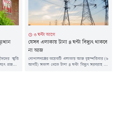
নেতাকর্মীরা...
৩ ঘন্টা আগে
ুত্থান
যেসব এলাকায় টানা ৪ ঘণ্টা বিদ্যুৎ থাকবে
না আজ
দদের স্মৃতি
গোপালগঞ্জের কয়েকটি এলাকায় আজ বৃহস্পতিবার (৬
ৎ প্রজন্মের
আগস্ট) সকাল থেকে টানা ৪ ঘণ্টা বিদ্যুৎ সরবরাহ বন্ধ
ুত্থান স্মৃতি
থাকবে। গত সোমবার এক বিজ্ঞপ্তিতে এ তথ্য
বোধন করেছেন
জানিয়েছে গোপালগঞ্জ বিদ্যুৎ সরবরাহ,
ার (৬ আগস্ট)
ওজোপাডিকো।বিজ্ঞপ্তিতে বলা হয়, ঝড় বৃষ্টিতে বিদ্যুৎ
 উন্মুক্ত করা
বিভ্রাট এড়াতে বৃহস্পতিবার বিদ্যুৎ লাইনের
ত্র-জনতার
আশেপাশের গাছের ডালপালা কাটা হবে। এ জন্য
 পালিয়ে যান
গোপালগঞ্জ পৌরসভা এলাকার ওজোপাডিকো দপ্তরের
আওতায়...