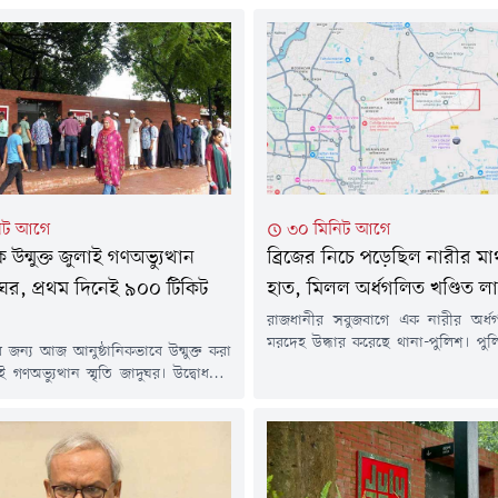
িট আগে
৩০ মিনিট আগে
ন্মুক্ত জুলাই গণঅভ্যুত্থান
ব্রিজের নিচে পড়েছিল নারীর মা
দুঘর, প্রথম দিনেই ৯০০ টিকিট
হাত, মিলল অর্ধগলিত খণ্ডিত ল
রাজধানীর সবুজবাগে এক নারীর অর্ধগ
মরদেহ উদ্ধার করেছে থানা-পুলিশ। পুল
র জন্য আজ আনুষ্ঠানিকভাবে উন্মুক্ত করা
২-৩ দিন আগে এই নারীকে হত্যা করে ম
 গণঅভ্যুত্থান স্মৃতি জাদুঘর। উদ্বোধনের
করা হয়েছে।বৃহস্পতিবার (৬ আগস্ট)
হস্পতিবার (৬ আগস্ট) দিনেই দর্শনার্থীদের
দিকে সবুজবাগের কালভার্ট ব্রিজের 
হের প্রমাণ মিলেছে। দিনের জন্য নির্ধারিত
নারীর মরদেহ উদ্ধার করে থানা-পুল
ট উদ্বোধনের পরপরই বিক্রি হয়ে যায়।
নিশ্চিত করে সবুজবাগ থানার অফিসার ইন
াল থেকেই জাদুঘর ঘিরে উৎসবমুখর
সাইফুল ইসলাম বলেন,...
ৃষ্টি হয়।এর আগে, বুধবার (৫ আগস্ট)