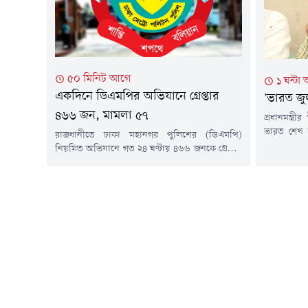
সকালে প্রধান
৫০ মিনিট আগে
১ ঘন্টা
একদিনে ডিএমপির অভিযানে গ্রেপ্তার
'ভারত জু
৪৬৬ জন, মামলা ৫৭
প্রধানমন্ত্
ভারত শেখ হ
রাজধানীতে ঢাকা মহানগর পুলিশের (ডিএমপি)
জুলাই শহী
নিয়মিত অভিযানে গত ২৪ ঘণ্টায় ৪৬৬ জনকে গ্রেপ্তার
আগস্ট) শহী
করা হয়েছে। এ সময়ে বিভিন্ন অভিযোগে ৫৭টি মামলা
প্রধানমন্ত্
হয়েছে। অভিযানে মাদকদ্রব্যসহ বিভিন্ন আলামত
নিবেদন শে
উদ্ধার করা হয়েছে।বৃহস্পতিবার (৬ আগস্ট) ডিএমপির
রুহুল কবির 
মিডিয়া অ্যান্ড পাবলিক রিলেশন্স বিভাগের অতিরিক্ত
সব ধরনের স
উপ-পুলিশ কমিশনার নিয়াজ মেহেদী এসব তথ্য
জানিয়েছেন।তিনি বলেন, গ্রেপ্তারদের মধ্যে রমনা
বিভাগে...