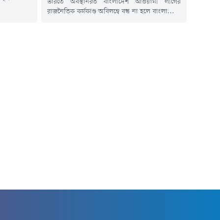
ভারতে অবস্থানরত বাংলাদেশ আওয়ামী লীগের
য বিটিভির
রাজনৈতিক কর্মকাণ্ড অবিলম্বে বন্ধ না হলে বাংলাদেশ-
জ্ঞাপন জারি
ভারত সম্পর্কের ভবিষ্যৎ নিয়ে উদ্বেগ আরও বাড়তে
ে জারি করা
পারে বলে মন্তব্য করেছেন পররাষ্ট্র প্রতিমন্ত্রী শামা
শা, ব্যবসা,
ওবায়েদ ইসলাম।তিনি বলেন, স্বৈরাচারী ফ্যাসিবাদ ও
রতিষ্ঠানের
সাজাপ্রাপ্ত রাজনৈতিক নেতৃত্বকে প্রশ্রয় দেয়া হবে কি
ক বছরের জন্য
না, সেই সিদ্ধান্ত ভারতকেই নিতে হবে।বৃহস্পতিবার
(৬ আগস্ট) সন্ধ্যায় সেগুনবাগিচায় পররাষ্ট্র
মন্ত্রণালয়ে...