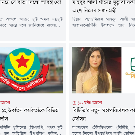
টি নিয়ে যে বার্তা দিলো আবহাওয়া
মাহবুব আলী খানের মৃত্যুবার্ষি
অংশ নিলেন প্রধানমন্ত্রী
্ন অঞ্চলে আজও বৃষ্টি অথবা বজ্রবৃষ্টি
রিয়ার অ্যাডমিরাল মাহবুব আলী 
াকতে পারে বলে জানিয়েছে বাংলাদেশ
শাহাদাতবার্ষিকী উপলক্ষে তার বিদ
ধিদপ্তর। সেই সাথে দেশের অধিকাংশ
মাগফেরাত কামনায় দোয়া মাহফিল
ালকা থেকে মাঝারি ধরনের বৃষ্টির
আলোচনা সভার আয়োজন করা হয়েছে।ব
কোথাও কোথাও মাঝারি থেকে অতিভারি
(৬ আগস্ট) বাদ মাগরিব মরহুমের ধানমন্
াবনা রয়েছে।শুক্রবার (৭ আগস্ট) সন্ধ্যা ৬টা
ভবনে' তার পরিবারের পক্ষ থেকে
য়া পূর্বাভাসে এ তথ্য জানানো হয়।এতে বলা
মাহফিলের আয়োজন করা হয়।প্রধানমন্
মি বায়ুর অক্ষের...
রহমান এবং শহীদ মাহবুব আলী খান
প্রধানমন্ত্রীর...
টা আগে
১৬ ঘন্টা আগে
২ ঊর্ধ্বতন কর্মকর্তাকে বিভিন্ন
বিটিভি'র নতুন মহাপরিচালক ক
বদলি
জেসিন
োপলিটন পুলিশের (ডিএমপি) পৃথক দুটি
বাংলাদেশ টেলিভিশনের (বিটিভি) 
 জন অতিরিক্ত উপপুলিশ কমিশনার
হলেন টকশো উপস্থাপিকা কাজী জেসিন।