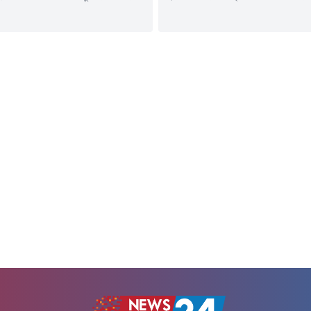
সহকারী পুলিশ কমিশনারকে (এসি) বদলি
(৬ আগস্ট) তাঁকে এক বছরের জন্
।বৃহস্পতিবার (৬ আগস্ট) ডিএমপির উপ-
মহাপরিচালক হিসেবে নিয়োগ দিয়ে প্র
শনার (সদর দপ্তর ও প্রশাসন) মো.
করা হয়।জনপ্রশাসন মন্ত্রণালয় থেক
আলী স্বাক্ষরিত পৃথক দুটি আদেশ দেওয়া
প্রজ্ঞাপনে বলা হয়েছে, অন্য কোনো পে
 বলা হয়, ডিএমপির ট্রাফিক তেজগাঁও
সরকারি, আধা সরকারি ও বেসরকারি প্
িরিক্ত উপ-পুলিশ কমিশনার তানিয়া...
সাথে সম্পর্ক পরিত্যাগের শর্তে তাঁকে এ
মহাপরিচালক...