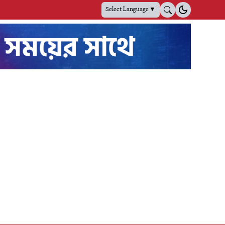
Select Language
▼