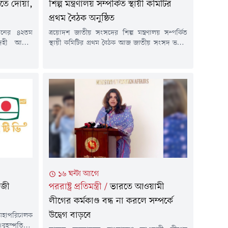
কীতে দোয়া,
শিল্প মন্ত্রণালয় সম্পর্কিত স্থায়ী কমিটির
প্রথম বৈঠক অনুষ্ঠিত
খানের ৪২তম
ত্রয়োদশ জাতীয় সংসদের শিল্প মন্ত্রণালয় সম্পর্কিত
েহী আত্মার
স্থায়ী কমিটির প্রথম বৈঠক আজ জাতীয় সংসদ ভবনে
 ও ইসলামী
কমিটির সভাপতি মো. আবুল কালামের সভাপতিত্বে
ৃহস্পতিবার
অনুষ্ঠিত হয়েছে। বৈঠকে বাজেট বাস্তবায়নে স্বচ্ছতা,
ডির 'মাহবুব
জবাবদিহিতা ও দক্ষতা নিশ্চিত করার ওপর
 এই দোয়া
গুরুত্বারোপ করা হয়।পাশাপাশি, উন্নয়ন প্রকল্পসমূহ
ত্রী তারেক
নির্ধারিত সময়ের মধ্যে সম্পন্ন করা, বরাদ্দের যথাযথ
ের কন্যা ও
ব্যবহার নিশ্চিত করা, শিল্পখাতের প্রতিযোগিতা
সক্ষমতা...
১৬ ঘন্টা আগে
াজী
পররাষ্ট্র প্রতিমন্ত্রী
/
ভারতে আওয়ামী
লীগের কর্মকাণ্ড বন্ধ না করলে সম্পর্কে
উদ্বেগ বাড়বে
মহাপরিচালক
বৃহস্পতিবার