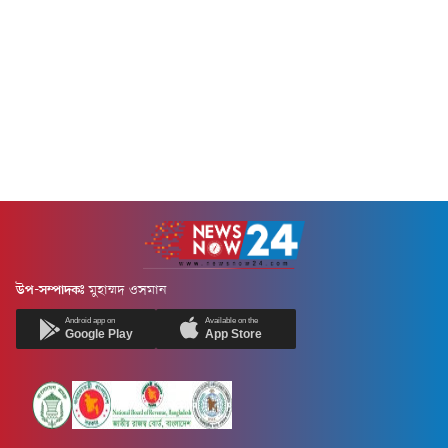
উপ-সম্পাদকঃ
মুহাম্মদ ওসমান
Android app on
Available on the
Google Play
App Store