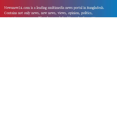
Newsnow24.com is a leading multimedia news portal in Bangladesh.
Contains not only news, new news, views, opinion, politics,
entertainment, sports, lifestyle, travel, health, and others. We are
committed to focusing on Probash news all around the world with
visuals.
তথ্য অধিদফতরের নিবন্ধন নম্বর :১৩৫
Dhaka Office:
House-55, Road-08, Block-D, Niketon, Gulshan-1,
Dhaka-1212.
Phone:
+880 1856 195 622
(WhatsApp)
Phone:
+880 1869 913 486
Chittagong office:
House-85/A, Road-7, 5th Floor, O.R.Nizam Road
R/A, 15 No. Bagmoniram,Panchlaish, Chattogram 4000.
Phone:
+880 1850 414 847
Phone:
+880 1313 427 319
Email:
newsnow24official@gmail.com
Design and Developed by
Md. Asif Iqbal
Privacy Policy
Contact Us