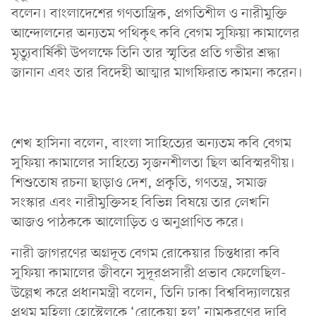
বলেন। বাংলাদেশের গণতান্ত্রিক, প্রগতিশীল ও নারীমুক্তি
আন্দোলনের অন্যতম পথিকৃৎ কবি বেগম সুফিয়া কামালের
মৃত্যুবার্ষিকী উপলক্ষে তিনি তার স্মৃতির প্রতি গভীর শ্রদ্ধা
জানান এবং তার বিদেহী আত্মার মাগফিরাত কামনা করেন।
শেখ হাসিনা বলেন, বাংলা সাহিত্যের অন্যতম কবি বেগম
সুফিয়া কামালের সাহিত্যে সৃজনশীলতা ছিল অবিস্মরণীয়।
শিশুতোষ রচনা ছাড়াও দেশ, প্রকৃতি, গণতন্ত্র, সমাজ
সংস্কার এবং নারীমুক্তিসহ বিভিন্ন বিষয়ে তার লেখনি
আজও পাঠককে আলোড়িত ও অনুপ্রাণিত করে।
নারী জাগরণের অগ্রদূত বেগম রোকেয়ার চিন্তধারা কবি
সুফিয়া কামালের জীবনে সুদূরপ্রসারী প্রভাব ফেলেছিল-
উল্লেখ করে প্রধানমন্ত্রী বলেন, তিনি ঢাকা বিশ্ববিদ্যালয়ের
প্রথম মহিলা হোস্টেলকে ‘রোকেয়া হল’ নামকরণের দাবি