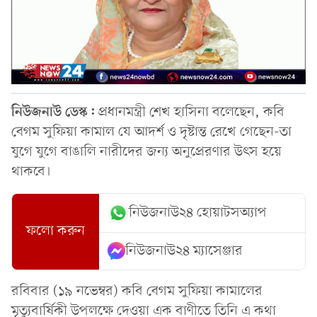
নিউজনাউ ডেস্ক:
প্রধানমন্ত্রী শেখ হাসিনা বলেছেন, কবি
বেগম সুফিয়া কামাল যে আদর্শ ও দৃষ্টান্ত রেখে গেছেন-তা
যুগে যুগে বাঙালি নারীদের জন্য অনুপ্রেরণার উৎস হয়ে
থাকবে।
নিউজনাউ২৪ হোয়াটসঅ্যাপ
ফলো করুন
নিউজনাউ২৪ ম্যাসেঞ্জার
রবিবার (১৯ নভেম্বর) কবি বেগম সুফিয়া কামালের
মৃত্যুবার্ষিকী উপলক্ষে দেওয়া এক বাণীতে তিনি এ কথা