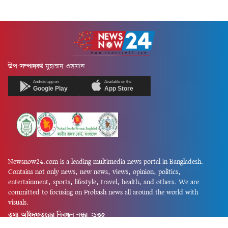
উপ-সম্পাদকঃ
মুহাম্মদ ওসমান
Android app on
Available on the
Google Play
App Store
Newsnow24.com is a leading multimedia news portal in Bangladesh.
Contains not only news, new news, views, opinion, politics,
entertainment, sports, lifestyle, travel, health, and others. We are
committed to focusing on Probash news all around the world with
visuals.
তথ্য অধিদফতরের নিবন্ধন নম্বর :১৩৫