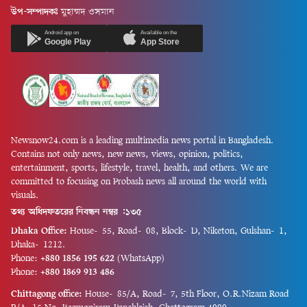
উপ-সম্পাদকঃ
মুহাম্মদ ওসমান
Android app on
Available on the
Google Play
App Store
Newsnow24.com is a leading multimedia news portal in Bangladesh.
Contains not only news, new news, views, opinion, politics,
entertainment, sports, lifestyle, travel, health, and others. We are
committed to focusing on Probash news all around the world with
visuals.
তথ্য অধিদফতরের নিবন্ধন নম্বর :১৩৫
Dhaka Office:
House-55, Road-08, Block-D, Niketon, Gulshan-1,
Dhaka-1212.
Phone:
+880 1856 195 622
(WhatsApp)
Phone:
+880 1869 913 486
Chittagong office:
House-85/A, Road-7, 5th Floor, O.R.Nizam Road