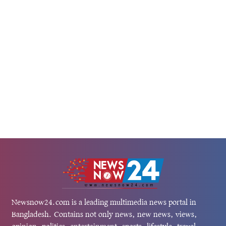
ন মৈত্রী সম্মেলন কেন্দ্রে 'জুলাই গণ-
আবৃত্তি ফেডারেশনের ত্রিবার্ষিক উ
গণঅভ্যুত্থান স্মরণে আয়োজিত বিশেষ...
Newsnow24.com is a leading multimedia news portal in
Bangladesh. Contains not only news, new news, views,