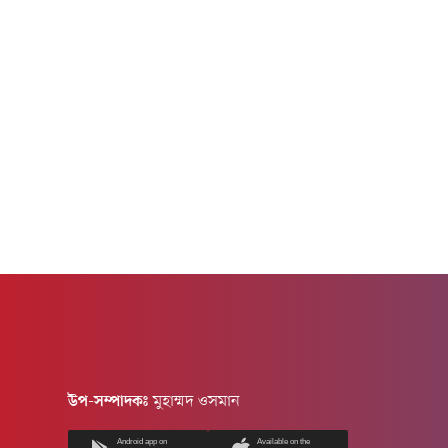
উত্তর বঙ্গোপসাগরে মৌসুমি...
বাংলাদেশ-চী
অভ্যুত্থান...
উপ-সম্পাদকঃ
মুহাম্মদ ওসমান
Android app on
Available on the