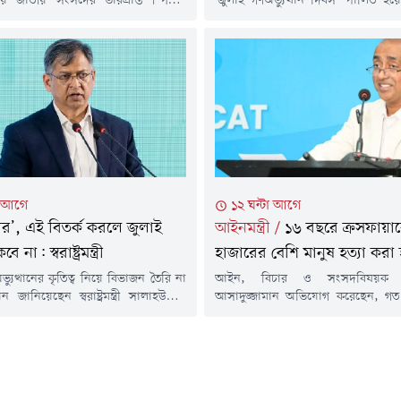
নিয়ে জাতীয় সংসদের ভারপ্রাপ্ত স্পিকার
'জুলাই গণঅভ্যুত্থান দিবস' পালিত হয়
 কায়সার কামাল বলেছেন, সাম্রাজ্যবাদ ও
উপলক্ষ্যে আয়োজিত অনুষ্ঠানে ম
ের বিরুদ্ধে দাঁড়িয়ে একটি বৈষম্যহীন
বসবাসরত প্রবাসী বাংলাদেশি, বিভিন্
ড়তে সবাইকে দৃঢ়প্রতিজ্ঞ থাকতে হবে।
সাংস্কৃতিক সংগঠনের প্রতিনিধি, সাংবাদ
৫ আগস্ট) রাজধানীর মানিক মিয়া
নেতারা এবং বাংলাদেশ হাই কমিশনের 
য়ে জুলাই গণঅভ্যুত্থানের বিজয় দিবস
কর্মচারীরা অংশগ্রহণ করেন।বুধবার
য়োজিত 'বর্ষা বিপ্লবের গান' শীর্ষক
যথাযোগ্য মর্যাদা, গভীর শ্রদ্ধা ও ভাবগাম্
নুষ্ঠানে প্রধান অতিথির বক্তব্যে তিনি...
দিবসটি উদযাপন করা হয়।পবিত্র ক
তিলাওয়াতের মাধ্যমে...
া আগে
১২ ঘন্টা আগে
ার’, এই বিতর্ক করলে জুলাই
আইনমন্ত্রী
/
১৬ বছরে ক্রসফায়ার
না: স্বরাষ্ট্রমন্ত্রী
হাজারের বেশি মানুষ হত্যা করা
্যুত্থানের কৃতিত্ব নিয়ে বিভাজন তৈরি না
আইন, বিচার ও সংসদবিষয়ক মন্
জানিয়েছেন স্বরাষ্ট্রমন্ত্রী সালাহউদ্দিন
আসাদুজ্জামান অভিযোগ করেছেন, গ
ি বলেছেন, জুলাই কোনো ব্যক্তি বা
শাসনামলে বিচারবহির্ভূত হত্যাকাণ্ডের
তিক দলের অর্জন নয়; বরং দীর্ঘদিনের
'ক্রসফায়ার' নামে সাড়ে চার হাজারের ব
ুম, খুন, নির্যাতন ও অসংখ্য মানুষের
গুলি করে হত্যা করা হয়েছে।বুধবার
ের ধারাবাহিকতার মধ্য দিয়েই এই গণ-
বিকালে রাজধানীর সেগুনবাগিচায়
 সফল হয়েছে।বুধবার (৫ আগস্ট) রাজধানীর
একাডেমির জাতীয় নাট্যশালা মিলনায়ত