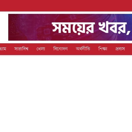
গ্রাম
সারাবিশ্ব
খেলা
বিনোদন
অর্থনীতি
শিক্ষা
প্রবাস