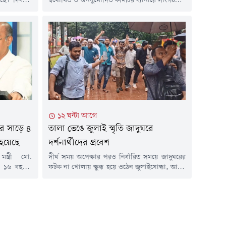
েছে। দিবসটি
স্বঘোষিত ও অননুমোদিত কমিটির ব্যানারে সাংগঠনিক
ালয়েশিয়ায়
কার্যক্রম পরিচালনার অভিযোগ এনে সংশ্লিষ্টদের
ন সামাজিক ও
বিরুদ্ধে তদন্তের মাধ্যমে প্রশাসনিক ও বিভাগীয় ব্যবস্থা
িক, কমিউনিটি
নেওয়ার দাবি জানিয়েছে সংগঠনটির গঠনতান্ত্রিকভাবে
কর্মকর্তা-
নির্বাচিত ও স্বীকৃত বর্তমান কমিটি।বুধবার (৫ আগস্ট)
 (৫ আগস্ট)
গণমাধ্যমে পাঠানো এক বিবৃতিতে এ দাবি জানায়
ভীর্যের সঙ্গে
বাংলাদেশ পুলিশ অ্যাসোসিয়েশন। বিবৃতিতে বলা
ুরআন থেকে
হয়, পুলিশ...
১২ ঘন্টা আগে
ে সাড়ে ৪
তালা ভেঙে জুলাই স্মৃতি জাদুঘরে
 হয়েছে
দর্শনার্থীদের প্রবেশ
ত্রী মো.
দীর্ঘ সময় অপেক্ষার পরও নির্ধারিত সময়ে জাদুঘরের
ত ১৬ বছরের
ফটক না খোলায় ক্ষুব্ধ হয়ে ওঠেন জুলাইযোদ্ধা, আহত
 অংশ হিসেবে
আন্দোলনকারী ও শহীদ পরিবারের সদস্যরা। পরে
েশি মানুষকে
তারা রাজধানীর জুলাই গণঅভ্যুত্থান স্মৃতি জাদুঘরের
 (৫ আগস্ট)
প্রধান ফটক ভেঙে ভেতরে প্রবেশ করেন। এ সময়
 শিল্পকলা
বাইরে অপেক্ষমাণ আরও অনেক দর্শনার্থীও তাদের
নে বাংলাদেশ
সাথে জাদুঘর প্রাঙ্গণে ঢুকে পড়েন। ঘটনাস্থলে শেখ