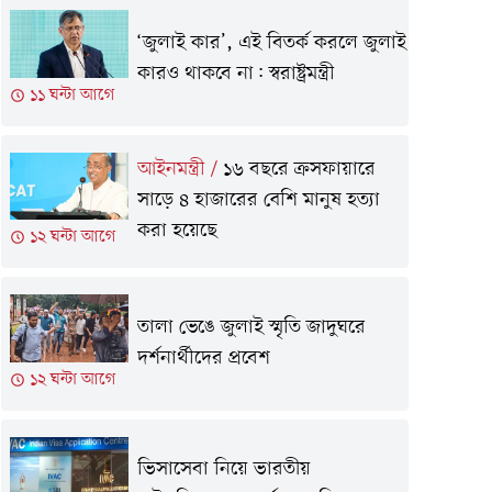
‘জুলাই কার’, এই বিতর্ক করলে জুলাই
কারও থাকবে না: স্বরাষ্ট্রমন্ত্রী
১১ ঘন্টা আগে
আইনমন্ত্রী
/
১৬ বছরে ক্রসফায়ারে
সাড়ে ৪ হাজারের বেশি মানুষ হত্যা
করা হয়েছে
১২ ঘন্টা আগে
তালা ভেঙে জুলাই স্মৃতি জাদুঘরে
দর্শনার্থীদের প্রবেশ
১২ ঘন্টা আগে
ভিসাসেবা নিয়ে ভারতীয়