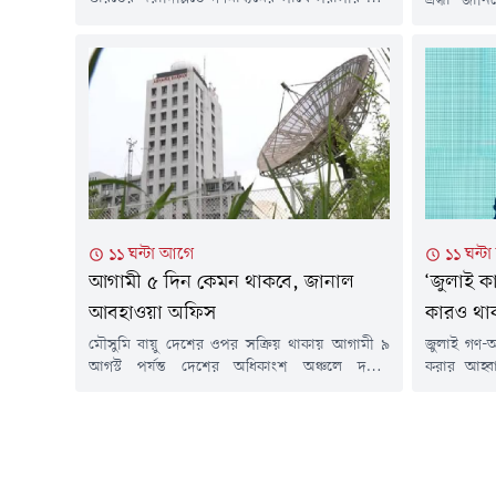
শ্রদ্ধা জা
বলার সুযোগ দেয়ায় বাংলাদেশ তীব্র ক্ষোভ প্রকাশ
ব্যারিস্টার
করছে।বুধবার (৫ আগস্ট) রাতে পররাষ্ট্র মন্ত্রণালয় এক
আধিপত্যবাদ
বিবৃতিতে এ প্রতিক্রিয়া জানায়।বিবৃতিতে বলা হয়,
বাংলাদেশ গ
বাংলাদেশ ভারতের সাথে সার্বভৌম সমতা,
বুধবার (
পারস্পরিক শ্রদ্ধা, একে অপরের অভ্যন্তরীণ বিষয়ে
অ্যাভিনিউ
হস্তক্ষেপ না করা এবং জাতীয় মর্যাদার...
উপলক্ষে আ
সাংস্কৃতিক অ
১১ ঘন্টা আগে
১১ ঘন্ট
আগামী ৫ দিন কেমন থাকবে, জানাল
‘জুলাই ক
আবহাওয়া অফিস
কারও থাকবে 
মৌসুমি বায়ু দেশের ওপর সক্রিয় থাকায় আগামী ৯
জুলাই গণ-অভ
আগস্ট পর্যন্ত দেশের অধিকাংশ অঞ্চলে দমকা
করার আহ্বান 
হাওয়াসহ হালকা থেকে মাঝারি ধরনের বৃষ্টি এবং
আহমদ। তিন
বজ্রসহ বৃষ্টির সম্ভাবনা রয়েছে। পাশাপাশি কোথাও
একক রাজনৈ
কোথাও মাঝারি থেকে ভারী বর্ষণও হতে পারে বলে
আন্দোলন, গ
জানিয়েছে বাংলাদেশ আবহাওয়া অধিদপ্তর।বুধবার (৫
আত্মত্যাগ
আগস্ট) সংস্থাটির ১২০ ঘণ্টার পূর্বাভাসে বলা হয়েছে,
অভ্যুত্থান