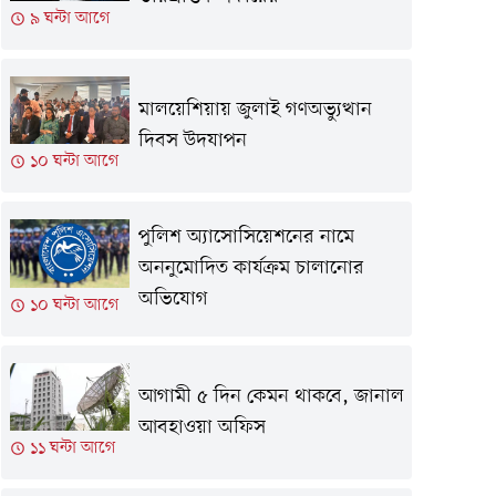
৯ ঘন্টা আগে
মালয়েশিয়ায় জুলাই গণঅভ্যুত্থান
দিবস উদযাপন
১০ ঘন্টা আগে
পুলিশ অ্যাসোসিয়েশনের নামে
অননুমোদিত কার্যক্রম চালানোর
অভিযোগ
১০ ঘন্টা আগে
আগামী ৫ দিন কেমন থাকবে, জানাল
আবহাওয়া অফিস
১১ ঘন্টা আগে