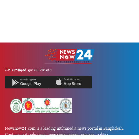
উপ-সম্পাদকঃ
মুহাম্মদ ওসমান
Android app on
Available on the
Google Play
App Store
Newsnow24.com is a leading multimedia news portal in Bangladesh.
Contains not only news, new news, views, opinion, politics,