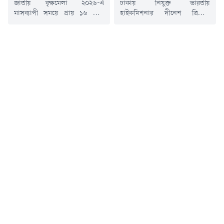
জাতীয় বৃক্ষমেলা ২০২৬-এ
ঢাকায় নিযুক্ত ভারতীয়
মাসব্যাপী সময়ে প্রায় ১৬ লাখ
হাইকমিশনার দীনেশ ত্রিবেদী
গাছের চারা বিক্রি হয়েছে বলে
বলেছেন, 'আমার মনে হচ্ছে, যদি
জানিয়েছেন পরিবেশ, বন ও
দুই নেতার (প্রধানমন্ত্রী তারেক
জলবায়ু পরিবর্তন মন্ত্রী আবদুল
রহমান ও ভারতের প্রধানমন্ত্রী নরেন্দ্র
আউয়াল মিন্টু। তিনি বলেছেন,
মোদি) আলোচনা হয়, তখন অনেক
মেলা শেষ হলেই আমাদের দায়িত্ব
সমস্যার সমাধান হয়ে যায় (হোয়েন
শেষ হয়নি। এই চারাগুলো পরম
টু লিডার্স মিট, লট অব প্রবলেমস
মমতায় রোপণ করতে হবে। রবিবার
আর সলভড)। সমস্যার সমাধান হয়
(৯ আগস্ট) আগারগাঁওয়ে বন
যখন আমরা কথাবার্তা বলি।'রবিবার
অধিদপ্তরের সম্মেলনে কক্ষে জাতীয়
(৯ আগস্ট) দুপুরে রাজধানীর
বৃক্ষমেলা-২০২৬ এর...
যমুনা...