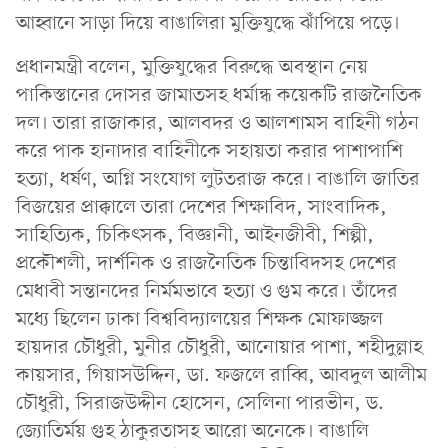
আহ্বানে সাড়া দিয়ে বাঙালিরা মুক্তিযুদ্ধে ঝাঁপিয়ে পড়ে।
প্রধানমন্ত্রী বলেন, মুক্তিযুদ্ধের বিরুদ্ধে অবস্থান নেয়
পাকিস্তানের দোসর জামাতসহ ধর্মান্ধ কয়েকটি রাজনৈতিক
দল। তারা রাজাকার, আলবদর ও আলশামস বাহিনী গঠন
করে পাক হানাদার বাহিনীকে সহায়তা করার পাশাপাশি
হত্যা, ধর্ষণ, অগ্নি সংযোগ লুটতরাজ করে। বাঙালি জাতির
বিজয়ের প্রাক্কালে তারা দেশের শিক্ষাবিদ, সাংবাদিক,
সাহিত্যিক, চিকিৎসক, বিজ্ঞানী, আইনজীবী, শিল্পী,
প্রকৌশলী, দার্শনিক ও রাজনৈতিক চিন্তাবিদসহ দেশের
মেধাবী সন্তানদের নির্মমভাবে হত্যা ও গুম করে। তাঁদের
মধ্যে ছিলেন ঢাকা বিশ্ববিদ্যালয়ের শিক্ষক মোফাজ্জল
হায়দার চৌধুরী, মুনীর চৌধুরী, আনোয়ার পাশা, শহীদুল্লাহ
কায়সার, গিয়াসউদ্দিন, ডা. ফজলে রাব্বি, আবদুল আলীম
চৌধুরী, সিরাজউদ্দীন হোসেন, সেলিনা পারভীন, ড.
জ্যোতির্ময় গুহ ঠাকুরতাসহ আরো অনেকে। বাঙালি