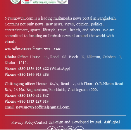
Newsnow24.com is a leading multimedia news portal in Bangladesh.
Contains not only news, new news, views, opinion, politics,
entertainment, sports, lifestyle, travel, health, and others. We are
committed to focusing on Probash news all around the world with
visuals.
তথ্য অধিদফতরের নিবন্ধন নম্বর :১৩৫
Dhaka Office:
House-55, Road-08, Block-D, Niketon, Gulshan-1,
Dhaka-1212.
Phone:
+880 1856 195 622
(WhatsApp)
Phone:
+880 1869 913 486
Chittagong office:
House-85/A, Road-7, 5th Floor, O.R.Nizam Road
R/A, 15 No. Bagmoniram,Panchlaish, Chattogram 4000.
Phone:
+880 1850 414 847
Phone:
+880 1313 427 319
Email:
newsnow24official@gmail.com
Design and Developed by
Md. Asif Iqbal
Privacy Policy
Contact Us