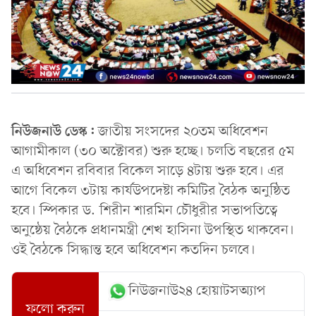
নিউজনাউ ডেস্ক:
জাতীয় সংসদের ২০তম অধিবেশন
আগামীকাল (৩০ অক্টোবর) শুরু হচ্ছে। চলতি বছরের ৫ম
এ অধিবেশন রবিবার বিকেল সাড়ে ৪টায় শুরু হবে। এর
আগে বিকেল ৩টায় কার্যউপদেষ্টা কমিটির বৈঠক অনুষ্ঠিত
হবে। স্পিকার ড. শিরীন শারমিন চৌধুরীর সভাপতিত্বে
অনুষ্ঠেয় বৈঠকে প্রধানমন্ত্রী শেখ হাসিনা উপস্থিত থাকবেন।
ওই বৈঠকে সিদ্ধান্ত হবে অধিবেশন কতদিন চলবে।
নিউজনাউ২৪ হোয়াটসঅ্যাপ
ফলো করুন