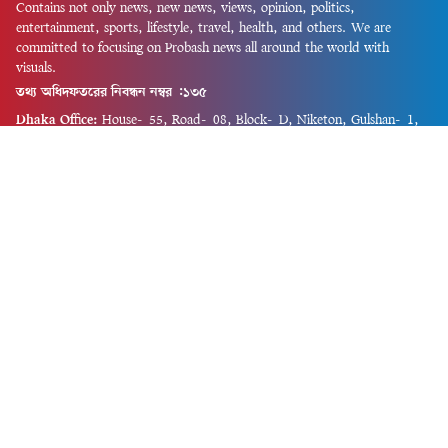
Contains not only news, new news, views, opinion, politics,
entertainment, sports, lifestyle, travel, health, and others. We are
committed to focusing on Probash news all around the world with
visuals.
তথ্য অধিদফতরের নিবন্ধন নম্বর :১৩৫
Dhaka Office:
House-55, Road-08, Block-D, Niketon, Gulshan-1,
Dhaka-1212.
Phone:
+880 1856 195 622
(WhatsApp)
Phone:
+880 1869 913 486
Chittagong office:
House-85/A, Road-7, 5th Floor, O.R.Nizam Road
R/A, 15 No. Bagmoniram,Panchlaish, Chattogram 4000.
Phone:
+880 1850 414 847
Phone:
+880 1313 427 319
Email:
newsnow24official@gmail.com
Design and Developed by
Md. Asif Iqbal
Privacy Policy
Contact Us