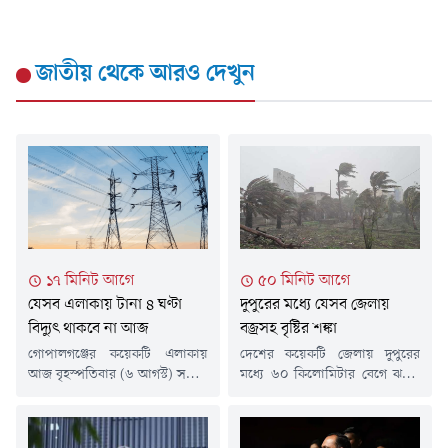
জাতীয়
থেকে আরও দেখুন
১৭ মিনিট আগে
৫০ মিনিট আগে
যেসব এলাকায় টানা ৪ ঘণ্টা
দুপুরের মধ্যে যেসব জেলায়
বিদ্যুৎ থাকবে না আজ
বজ্রসহ বৃষ্টির শঙ্কা
গোপালগঞ্জের কয়েকটি এলাকায়
দেশের কয়েকটি জেলায় দুপুরের
আজ বৃহস্পতিবার (৬ আগস্ট) সকাল
মধ্যে ৬০ কিলোমিটার বেগে ঝড়ো
থেকে টানা ৪ ঘণ্টা বিদ্যুৎ সরবরাহ
হাওয়া বয়ে যেতে পারে বলে
বন্ধ থাকবে। গত সোমবার এক
জানিয়েছে আবহাওয়া অফিস।
বিজ্ঞপ্তিতে এ তথ্য জানিয়েছে
একইসাথে বৃষ্টি বা বজ্রসহ বৃষ্টিরও