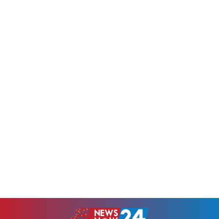
ভারী বর্ষণও হতে পারে বলে
আন্দোলন, গুম, খুন, নির্যাতন ও
জানিয়েছে বাংলাদেশ আবহাওয়া
অসংখ্য মানুষের আত্মত্যাগের
অধিদপ্তর।বুধবার (৫ আগস্ট)
ধারাবাহিকতার মধ্য দিয়েই এই গণ-
সংস্থাটির ১২০ ঘণ্টার পূর্বাভাসে বলা
অভ্যুত্থান সফল হয়েছে।বুধবার (৫
হয়েছে, উত্তর বঙ্গোপসাগরে
আগস্ট) রাজধানীর বাংলাদেশ-চীন
মৌসুমি...
মৈত্রী সম্মেলন কেন্দ্রে 'জুলাই গণ-
অভ্যুত্থান...