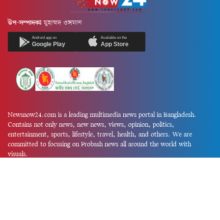
উপ-সম্পাদকঃ
মুহাম্মদ ওসমান
Android app on
Available on the
Google Play
App Store
Newsnow24.com is a leading multimedia news portal in Bangladesh.
Contains not only news, new news, views, opinion, politics,
entertainment, sports, lifestyle, travel, health, and others. We are
committed to focusing on Probash news all around the world with
visuals.
তথ্য অধিদফতরের নিবন্ধন নম্বর :১৩৫
Dhaka Office:
House-55, Road-08, Block-D, Niketon, Gulshan-1,
Dhaka-1212.
Phone:
+880 1856 195 622
(WhatsApp)
Phone:
+880 1869 913 486