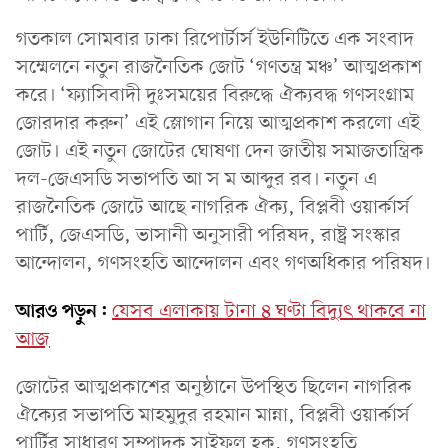
গতকাল সোমবার ঢাকা রিপোর্টার্স ইউনিটিতে এক সংবাদ
সম্মেলনে নতুন রাজনৈতিক জোট ‘গণতন্ত্র মঞ্চ’ আত্মপ্রকাশ
করে। ‘ফ্যাসিবাদী দুঃসময়ের বিরুদ্ধে ঐক্যবদ্ধ গণসংগ্রাম
জোরদার করুন’ এই স্লোগান নিয়ে আত্মপ্রকাশ করলো এই
জোট। এই নতুন জোটের ঘোষণা দেন জাতীয় সমাজতান্ত্রিক
দল-জেএসডি সভাপতি আ স ম আব্দুর রব। নতুন এ
রাজনৈতিক জোটে আছে নাগরিক ঐক্য, বিপ্লবী ওয়ার্কার্স
পার্টি, জেএসডি, ভাসানী অনুসারী পরিষদ, রাষ্ট্র সংস্কার
আন্দোলন, গণসংহতি আন্দোলন এবং গণঅধিকার পরিষদ।
আরও পড়ুন:
যেসব এলাকায় টানা ৪ ঘণ্টা বিদ্যুৎ থাকবে না
আজ
জোটের আত্মপ্রকাশের অনুষ্ঠানে উপস্থিত ছিলেন নাগরিক
ঐক্যের সভাপতি মাহমুদুর রহমান মান্না, বিপ্লবী ওয়ার্কার্স
পার্টির সাধারণ সম্পাদক সাইফুল হক, গণসংহতি