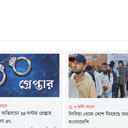
 আগে
৩ ঘন্টা আগে
ভিযানে ২৪ ঘণ্টায় গ্রেপ্তার
লিবিয়া থেকে দে‌শে ফি‌রে‌ছে 
লা ৪৭
বাংলাদেশি