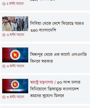
২ ঘন্টা আগে
লিবিয়া থেকে দে‌শে ফি‌রে‌ছে আরও
৩৪০ বাংলাদেশি
৩ ঘন্টা আগে
সিঙ্গাপুর থেকে এক কার্গো এলএনজি
কিনবে সরকার
৩ ঘন্টা আগে
স্বরাষ্ট্র মন্ত্রণালয়
/
৫০ লাখ ডলার
বিনিয়োগে ভিসামুক্ত বাংলাদেশ
ভ্রমণের সুযোগ মিলবে
৩ ঘন্টা আগে