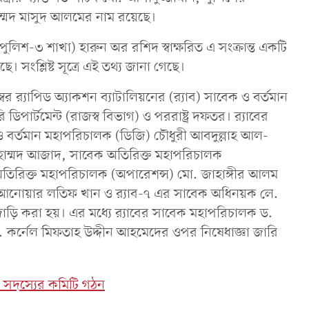
্মদ মাসুদ আলমের নাম রয়েছে।
ব (পুলিশ-৩ শাখা) হারুন অর রশিদ স্বাক্ষরিত এ সংক্রান্ত একটি
ে। সংশ্লিষ্ট সূত্রে এই তথ্য জানা গেছে।
‌্যাপিড অ্যাকশন ব্যাটালিয়নের (র‌্যাব) সাবেক ও বর্তমান
রি ডিপার্টমেন্ট (রাজস্ব বিভাগ) ও পররাষ্ট্র দফতর। র‌্যাবের
বর্তমান মহাপরিচালক (ডিজি) চৌধুরী আবদুল্লাহ আল-
োহাম্মদ আজাদ, সাবেক অতিরিক্ত মহাপরিচালক
তিরিক্ত মহাপরিচালক (অপারেশন্স) মো. জাহাঙ্গীর আলম
 আনোয়ার লতিফ খান ও র‌্যাব-৭ এর সাবেক অধিনয়ক লে.
াড়ি করা হয়। এর মধ্যে র‌্যাবের সাবেক মহাপরিচালক ড.
কর্নেল মিফতাহ উদ্দীন আহমেদের ওপর নিষেধাজ্ঞা জারি
 সদস্যের কমিটি গঠন