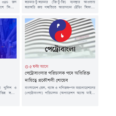
কে ৩৪০ জন
সরকার-টু-সরকার (জি-টু-জি) ব্যবস্থার আওতায়
শে ফিরিয়ে
সরাসরি ক্রয় পদ্ধতিতে আরামকো ট্রেডিং সিঙ্গাপুর
লা ১১টা ৪০
পিটিই লিমিটেডের কাছ থেকে এক কার্গো তরলীকৃত
ফ্লাইটে তারা
প্রাকৃতিক গ্যাস (এলএনজি) আমদানির প্রস্তাব
দরে পৌঁছান।
অনুমোদন করেছে সরকার।অর্থ ও পরিকল্পনা মন্ত্রী
, পররাষ্ট্র
আমির খসরু মাহমুদ চৌধুরীর সভাপতিত্বে শুক্রবার (৭
 কর্মসংস্থান
আগস্ট) ভার্চুয়ালি অনুষ্ঠিত ২০২৬-২৭ অর্থবছরের
 আন্তর্জাতিক
সরকারি ক্রয় সংক্রান্ত মন্ত্রিসভা কমিটির অষ্টম সভায় এ
অনুমোদন দেওয়া...
৫ ঘন্টা আগে
পেট্রোবাংলার পরিচালক পদে অতিরিক্ত
দায়িত্বে প্রকৌশলী শোয়েব
েশ পুলিশ ও
বাংলাদেশ তেল, গ্যাস ও খনিজসম্পদ করপোরেশনের
বিভিন্ন সময়ে
(পেট্রোবাংলা) পরিচালক (অপারেশন অ্যান্ড মাইন্স)
। এ ধরনের
পদে অতিরিক্ত দায়িত্ব পেয়েছেন সংস্থাটির পরিচালক
সতর্ক থাকার
(পিএসসি) পদে কর্মরত ঊর্ধ্বতন মহাব্যবস্থাপক
ুক্রবার (৭
প্রকৌশলী মো. শোয়েব।শুক্রবার (৭ আগস্ট)
য়েড ফেসবুক
পেট্রোবাংলার নিয়োগ, পদোন্নতি ও বদলি শাখা থেকে