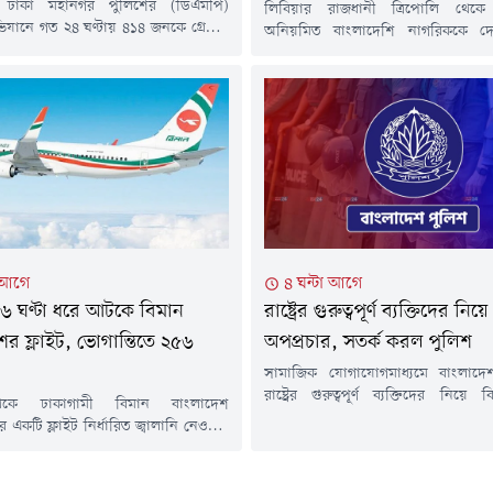
ে ঢাকা মহানগর পুলিশের (ডিএমপি)
লিবিয়ার রাজধানী ত্রিপোলি থে
যানে গত ২৪ ঘণ্টায় ৪১৪ জনকে গ্রেপ্তার
অনিয়মিত বাংলাদেশি নাগরিককে দে
 সময় গ্রেপ্তার ব্যক্তিদের বিরুদ্ধে বিভিন্ন
আনা হয়েছে।শুক্রবার (৭ আগস্ট) বে
 মামলা দায়ের করেছে পুলিশ।গত বুধবার
মিনিটে ফ্লাই ওইয়া এয়ারলাইন্সের একটি 
ত ১২টা থেকে গতকাল বৃহস্পতিবার রাত
হজরত শাহজালাল আন্তর্জাতিক বিমানবন্
 চলা অভিযানে এসব ব্যক্তিকে গ্রেপ্তার করা
লিবিয়ায় অবস্থিত বাংলাদেশ দূতাবাস
ানায়, গ্রেপ্তার ব্যক্তিদের মধ্যে রমনা
মন্ত্রণালয় এবং প্রবাসী কল্যাণ ও বৈদেশিক
মন্ত্রণালয়ের মাধ্যমে লিবিয়া সরকার ও
অভিবাসন সংস্থার সহযোগিতায়...
া আগে
৪ ঘন্টা আগে
৬ ঘণ্টা ধরে আটকে বিমান
রাষ্ট্রের গুরুত্বপূর্ণ ব্যক্তিদের নিয়ে
ের ফ্লাইট, ভোগান্তিতে ২৫৬
অপপ্রচার, সতর্ক করল পুলিশ
সামাজিক যোগাযোগমাধ্যমে বাংলাদ
রাষ্ট্রের গুরুত্বপূর্ণ ব্যক্তিদের নিয়ে 
েকে ঢাকাগামী বিমান বাংলাদেশ
অপপ্রচার চালানোর অভিযোগ উঠেছে
র একটি ফ্লাইট নির্ধারিত জ্বালানি নেওয়ার
বিভ্রান্তিকর প্রচারণা থেকে সবাইকে 
য় যান্ত্রিক ত্রুটির কারণে ইতালির
আহ্বান জানিয়েছে বাংলাদেশ পুলিশ।শ
বিমানবন্দরে প্রায় ছয় ঘণ্টা ধরে আটকে
আগস্ট) বাংলাদেশ পুলিশের ভেরিফা
 গেছে, ২৫৬ জন যাত্রী নিয়ে বিজি৩০৬