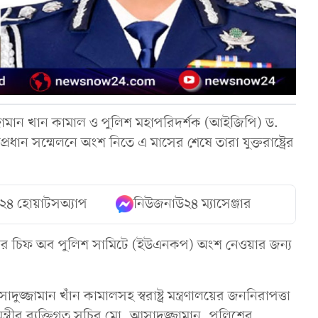
রী আসাদুজ্জামান খান কামাল ও পুলিশ মহাপরিদর্শক (আইজিপি) ড.
ান সম্মেলনে অংশ নিতে এ মাসের শেষে তারা যুক্তরাষ্ট্রের
২৪ হোয়াটসঅ্যাপ
নিউজনাউ২৪ ম্যাসেঞ্জার
তিসংঘের চিফ অব পুলিশ সামিটে (ইউএনকপ) অংশ নেওয়ার জন্য
সাদুজ্জামান খাঁন কামালসহ স্বরাষ্ট্র মন্ত্রণালয়ের জননিরাপত্তা
রমন্ত্রীর ব্যক্তিগত সচিব মো. আসাদুজ্জামান, পুলিশের