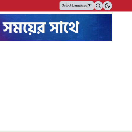
Select Language
▼