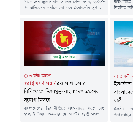
রাজধানীত
'বাংলাদেশ জুডিশিয়াল সার্ভিস পে-কমিশন, ২০২৫'-
নিয়মিত অভি
এর প্রতিবেদন পর্যালোচনা করে প্রয়োজনীয় সুপারিশ
করা হয়েছে। এ
তৈরির জন্য সাত সদস্যের একটি কমিটি গঠন করেছে
থানায় ৪৭টি
সরকার। বিচারকদের বেতন, ভাতা ও অন্যান্য সুযোগ-
দিবাগত রা
সুবিধা পর্যালোচনার পর কমিশন এ প্রতিবেদন জমা
১২টা পর্যন্ত
দিয়েছিল।গত ৪ আগস্ট মন্ত্রিপরিষদ বিভাগ থেকে এ
হয়।ডিএমপি জ
বিষয়ে প্রজ্ঞাপন জারি করা হয়।অর্থ ও পরিকল্পনা
বিভাগের...
মন্ত্রীকে কমিটির সভাপতি করা হয়েছে।...
৩ ঘন্টা আগে
৩ ঘন্ট
স্বরাষ্ট্র মন্ত্রণালয়
/
৫০ লাখ ডলার
ইতালিতে 
বিনিয়োগে ভিসামুক্ত বাংলাদেশ ভ্রমণের
বাংলাদেশ
সুযোগ মিলবে
যাত্রী
বাংলাদেশের ভিসানীতিতে প্রথমবারের মতো চালু
টরন্টো থ
হচ্ছে ই-ভিসা। শুক্রবার (৭ আগস্ট) স্বরাষ্ট্র মন্ত্রণালয়
এয়ারলাইন্সে
জানিয়েছে, ৫০ লাখ ডলার বিনিয়োগে ভিসামুক্ত ভ্রমণ
বিরতির সম
সুবিধা পাবে বিদেশিরা। একইসাথে বিদেশি
ফিউমিচিনো 
বিনিয়োগকারীরা অন-অ্যারাইভাল ভিসা সুবিধা পাবেন
রয়েছে।জানা