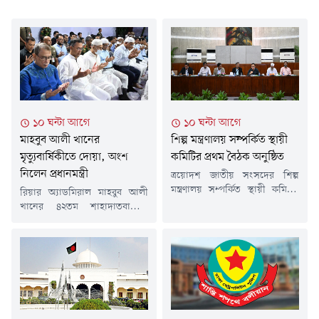
১০ ঘন্টা আগে
১০ ঘন্টা আগে
মাহবুব আলী খানের
শিল্প মন্ত্রণালয় সম্পর্কিত স্থায়ী
মৃত্যুবার্ষিকীতে দোয়া, অংশ
কমিটির প্রথম বৈঠক অনুষ্ঠিত
নিলেন প্রধানমন্ত্রী
ত্রয়োদশ জাতীয় সংসদের শিল্প
মন্ত্রণালয় সম্পর্কিত স্থায়ী কমিটির
রিয়ার অ্যাডমিরাল মাহবুব আলী
প্রথম বৈঠক আজ জাতীয় সংসদ
খানের ৪২তম শাহাদাতবার্ষিকী
ভবনে কমিটির সভাপতি মো. আবুল
উপলক্ষে তার বিদেহী আত্মার
কালামের সভাপতিত্বে অনুষ্ঠিত
মাগফেরাত কামনায় দোয়া মাহফিল
হয়েছে। বৈঠকে বাজেট বাস্তবায়নে
ও ইসলামী আলোচনা সভার
স্বচ্ছতা, জবাবদিহিতা ও দক্ষতা
আয়োজন করা হয়েছে।বৃহস্পতিবার
নিশ্চিত করার ওপর গুরুত্বারোপ
(৬ আগস্ট) বাদ মাগরিব মরহুমের
করা হয়।পাশাপাশি, উন্নয়ন
ধানমন্ডির 'মাহবুব ভবনে' তার
প্রকল্পসমূহ নির্ধারিত সময়ের মধ্যে
পরিবারের পক্ষ থেকে এই দোয়া
সম্পন্ন করা, বরাদ্দের যথাযথ