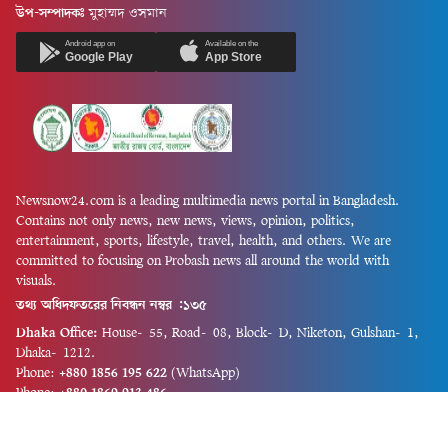
উপ-সম্পাদকঃ
মুহাম্মদ ওসমান
Android app on
Available on the
Google Play
App Store
Newsnow24.com is a leading multimedia news portal in Bangladesh.
Contains not only news, new news, views, opinion, politics,
entertainment, sports, lifestyle, travel, health, and others. We are
committed to focusing on Probash news all around the world with
visuals.
তথ্য অধিদফতরের নিবন্ধন নম্বর :১৩৫
Dhaka Office:
House-55, Road-08, Block-D, Niketon, Gulshan-1,
Dhaka-1212.
Phone:
+880 1856 195 622
(WhatsApp)
Phone:
+880 1869 913 486
Chittagong office:
House-85/A, Road-7, 5th Floor, O.R.Nizam Road
R/A, 15 No. Bagmoniram,Panchlaish, Chattogram 4000.