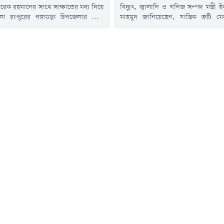
ী তারেক রহমানের সাথে সাক্ষাতের মধ্য দিয়ে
বিদ্যুৎ, জ্বালানি ও খনিজ সম্পদ মন্ত্রী
 হলো রংপুরের গঙ্গাচড়া উপজেলার ক্ষুদে
মাহমুদ জানিয়েছেন, যান্ত্রিক ত্রুটি 
পী অনুশ্রী রায় এবং রাজধানীর একটি
ভাসমান এলএনজি টার্মিনাল (এফএ
ভবনের নিরাপত্তাকর্মী তাবিউল ইসলাম
বিকেল থেকে পুনরায় গ্যাস সরবরাহ শু
বা-মাকে সাথে নিয়ে বৃহস্পতিবার (০৬
ফলে আগামী দুই থেকে তিন দিনের মধ্যে 
লাদেশ সচিবালয়ে প্রধানমন্ত্রীর সাথে
পরিস্থিতি স্বাভাবিক হয়ে আসবে বলে
েছে জাতীয় প্রাথমিক শিক্ষা পদক-২০২৬-এ
করেন তিনি।বৃহস্পতিবার (৬ আগস্ট)
প্রথম স্থান অর্জনকারী অনুশ্রী। এ সময়
সাংবাদিকদের সাথে...
তার...