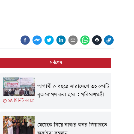
সর্বশেষ
আগামী ৫ বছরে সারাদেশে ৩২ কোটি
বৃক্ষরোপণ করা হবে : পরিবেশমন্ত্রী
১৪ মিনিট আগে
মেয়েকে নিয়ে বাবার কবর জিয়ারতে
জুবাইদা রহমান