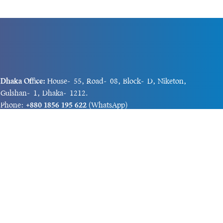
Dhaka Office:
House-55, Road-08, Block-D, Niketon,
Gulshan-1, Dhaka-1212.
Phone:
+880 1856 195 622
(WhatsApp)
Phone:
+880 1869 913 486
Chittagong office:
House-85/A, Road-7, 5th Floor,
O.R.Nizam Road R/A, 15 No. Bagmoniram,Panchlaish,
Chattogram 4000.
Phone:
+880 1850 414 847
Phone:
+880 1313 427 319
Email:
newsnow24official@gmail.com