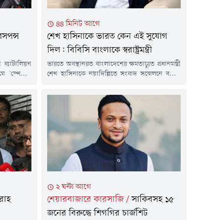
৪৪ মিনিট আগে
েসপন্স
শেখ হাসিনাকে ভারত কেন এই সুযোগ
দিল: বিবিসি বাংলাকে স্বরাষ্ট্রমন্ত্রী
ব্যাটালিয়ন
ভারতে অবস্থানরত বাংলাদেশের ক্ষমতাচ্যুত প্রধানমন্ত্রী
মে 'স্পেশাল
শেখ হাসিনাকে নয়াদিল্লিতে সংবাদ সম্মেলনে বক্তব্য
নের উদ্যোগ
দেওয়ার সুযোগ দেওয়ায় ভারত সরকারের ভূমিকা
েশাল রেসপন্স
নিয়ে প্রশ্ন তুলেছেন বিএনপির স্থায়ী কমিটির সদস্য ও
'-এর খসড়া
বাংলাদেশের স্বরাষ্ট্রমন্ত্রী সালাহউদ্দিন আহমদ।বিবিসি
ের ওয়েবসাইটে
বাংলাকে দেওয়া এক সাক্ষাৎকারে তিনি বলেছেন,
বের বিদ্যমান
"শেখ হাসিনাকে ভারত সরকার গণমাধ্যমে কথা বলার
দেশ পুলিশের
সুযোগ কেন দিল- এটি আমাদের প্রশ্ন।"চব্বিশের
...
জুলাই গণ-অভ্যুত্থানে...
২ ঘন্টা আগে
বরাহ
শেয়ারবাজারে কারসাজি
/
সাকিবসহ ১৫
জনের বিরুদ্ধে শিগগির চার্জশিট