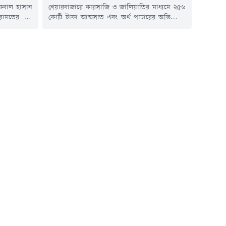
 ইকবাল হাসান
শেয়ারবাজারে কারসাজি ও জালিয়াতির মাধ্যমে ২৫৬
মেরামতের পর
কোটি টাকা আত্মসাত এবং অর্থ পাচারের অভিযোগে
সআরইউ) আজ
করা মামলায় জাতীয় ক্রিকেট দলের সাবেক অধিনায়ক
রু করবে। এর
ও সাবেক সংসদ সদস্য সাকিব আল হাসানসহ ১৫
দেশের গ্যাস
জনের বিরুদ্ধে শিগগিরই অভিযোগপত্র (চার্জশিট)
 আশা প্রকাশ
দাখিল করবে দুর্নীতি দমন কমিশন (দুদক)।
 সচিবালয়ে
বৃহস্পতিবার (৬ আগস্ট) রাজধানীর সেগুনবাগিচায়
দুদকের প্রধান কার্যালয়ে সাংবাদিকদের এ তথ্য
জানান...