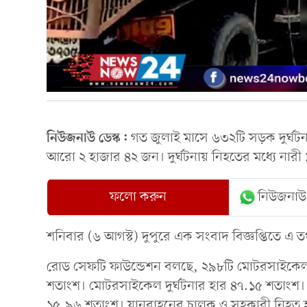
নিউজনাউ ডেস্ক:
গত জুলাই মাসে ৬৩২টি সড়ক দুর্ঘট
আরো ২ হাজার ৪২ জন। দুর্ঘটনায় নিহতের মধ্যে নার
ফলো করুন
নিউজনাউ
শনিবার (৬ আগস্ট) দুপুরে এক সংবাদ বিজ্ঞপ্তিতে এ
রোড সেফটি ফাউন্ডেশন বলছে, ২৯৮টি মোটরসাইকেল 
শতাংশ। মোটরসাইকেল দুর্ঘটনার হার ৪৭.১৫ শতাংশ। 
১৫.৯৬ শতাংশ। যানবাহনের চালক ও সহকারী নিহত 