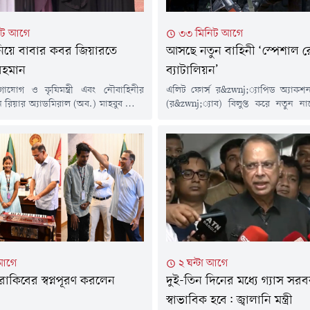
িট আগে
৩৩ মিনিট আগে
নিয়ে বাবার কবর জিয়ারতে
আসছে নতুন বাহিনী ‘স্পেশাল র
রহমান
ব্যাটালিয়ন’
াযোগ ও কৃষিমন্ত্রী এবং নৌবাহিনীর
এলিট ফোর্স র&zwnj;্যাপিড অ্যাকশন 
ন রিয়ার অ্যাডমিরাল (অব.) মাহবুব আলী
(র&zwnj;্যাব) বিলুপ্ত করে নতুন না
মৃত্যুবার্ষিকী উপলক্ষে তার কবরে শ্রদ্ধা
রেসপন্স ব্যাটালিয়ন (এসআরবি)' গঠ
া হয়েছে। এ উপলক্ষে বিশেষ দোয়া ও
নিয়েছে সরকার। এ লক্ষ্যে প্রণীত 'স্প
 আয়োজন করা হয়।বৃহস্পতিবার (৬
ব্যাটালিয়ন (এসআরবি) আইন, ২০২৬
ুরে বনানী সামরিক কবরস্থানে মরহুমের
জনমত যাচাইয়ের জন্য স্বরাষ্ট্র মন্ত্রণালয়
িয়ে শ্রদ্ধা নিবেদন করেন তার কন্যা
প্রকাশ করা হয়েছে।খসড়ায় র&zwnj;্যা
ী তারেক রহমানের...
কাঠামোকে আইনি ভিত্তি দিয়ে বাংলা
অধীনে একটি বিশেষায়িত ইউনিট গঠনের
 আগে
২ ঘন্টা আগে
 রাকিবের স্বপ্নপূরণ করলেন
দুই-তিন দিনের মধ্যে গ্যাস সর
স্বাভাবিক হবে: জ্বালানি মন্ত্রী