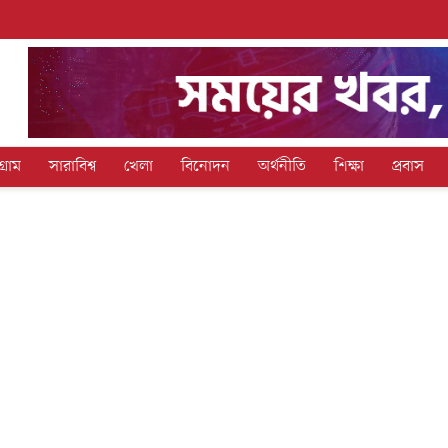
গ্রাম
সারাবিশ্ব
খেলা
বিনোদন
অর্থনীতি
শিক্ষা
প্রবাস