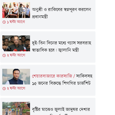
অনুশ্রী ও রাকিবের স্বপ্নপূরণ করলেন
প্রধানমন্ত্রী
১ ঘন্টা আগে
দুই-তিন দিনের মধ্যে গ্যাস সরবরাহ
স্বাভাবিক হবে: জ্বালানি মন্ত্রী
২ ঘন্টা আগে
শেয়ারবাজারে কারসাজি
/
সাকিবসহ
১৫ জনের বিরুদ্ধে শিগগির চার্জশিট
২ ঘন্টা আগে
বৃষ্টির মাঝেও জুলাই জাদুঘর দেখার