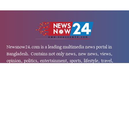
Newsnow24.com is a leading multimedia news portal in
Bangladesh. Contains not only news, new news, views,
opinion, politics, entertainment, sports, lifestyle, travel,
health, and others. We are committed to focusing on
Probash news all around the world with visuals.
তথ্য অধিদফতরের নিবন্ধন নম্বর :১৩৫