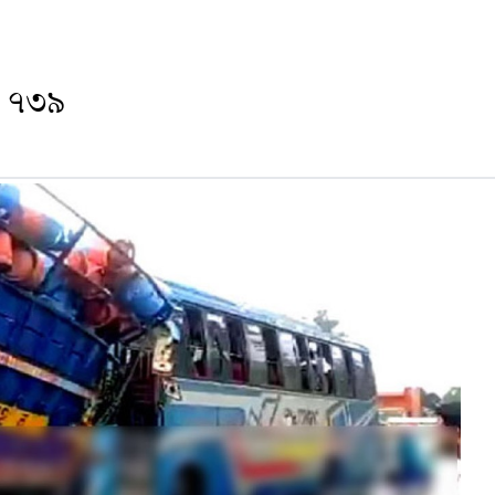
ত ৭৩৯