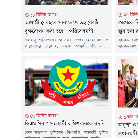
১৪ মিনিট আগে
২৭ মিন
আগামী ৫ বছরে সারাদেশে ৩২ কোটি
মেয়েকে 
বৃক্ষরোপণ করা হবে : পরিবেশমন্ত্রী
জুবাইদা 
জলবায়ু পরিবর্তনের ক্ষতিকর প্রভাব মোকাবিলা ও
সাবেক যোগ
পরিবেশের ভারসাম্য রক্ষায় আগামী পাঁচ বছরে
সাবেক প্রধা
সারাদেশে ৩২ কোটি গাছ লাগানোর উদ্যোগ নেওয়া
খানের ৪২তম 
হয়েছে। একই সাথে এ সময়ের মধ্যে সাড়ে ৩ লাখ
নিবেদন কর
নতুন 'সবুজ কর্মসংস্থান' সৃষ্টির লক্ষ্যমাত্রা নির্ধারণ করা
মোনাজাতের
হয়েছে।বৃহস্পতিবার (৬ আগস্ট) সকালে রাজধানীর
আগস্ট) দুপ
উত্তরায় আয়োজিত এক অনুষ্ঠানে প্রধান অতিথির
কবরে ফুল দ
বক্তব্যে পরিবেশ, বন ও...
প্রধানমন্ত্র
৫১ মিনিট আগে
১ ঘন্টা
ডিএমপির ৭ সহকারী কমিশনারকে বদলি
অনুশ্রী ও
ঢাকা মহানগর পুলিশের (ডিএমপি) সহকারী পুলিশ
প্রধানমন্ত্রী