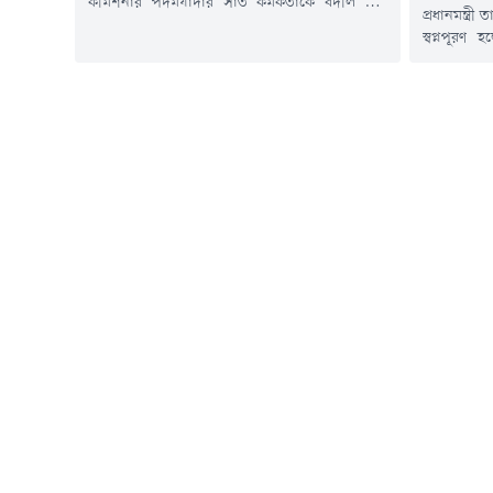
কমিশনার পদমর্যাদার সাত কর্মকর্তাকে বদলি করা
প্রধানমন্ত্র
হয়েছে।বৃহস্পতিবার (৬ আগস্ট) ডিএমপি কমিশনার
স্বপ্নপূরণ
মোসলেহ উদ্দিন আহমদ স্বাক্ষরিত এক অফিস
সংগীতশিল্
আদেশে এ বদলি করা হয়।বদলি হওয়া কর্মকর্তারা
বেসরকারি 
হলেন- পরিবহন বিভাগের মুশফিকুর রহমান তুষারকে
রাকিবের।বা
চকবাজার জোনে, ট্রাফিক-পল্লবী জোনের তানিয়া
আগস্ট) বাং
সুলতানাকে উইমেন সাপোর্ট অ্যান্ড ইনভেস্টিগেশন
সাক্ষাৎ কর
বিভাগে, প্রকিউরমেন্ট বিভাগের শেখ...
দেশের গানে 
প্রধানমন্ত্রী 