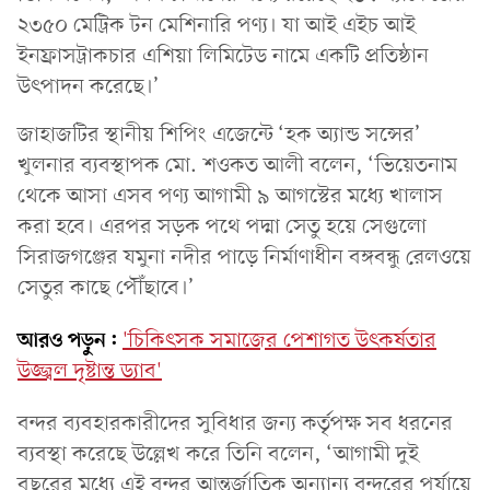
২৩৫০ মেট্রিক টন মেশিনারি পণ্য। যা আই এইচ আই
ইনফ্রাসট্রাকচার এশিয়া লিমিটেড নামে একটি প্রতিষ্ঠান
উৎপাদন করেছে।’
জাহাজটির স্থানীয় শিপিং এজেন্টে ‘হক অ্যান্ড সন্সের’
খুলনার ব্যবস্থাপক মো. শওকত আলী বলেন, ‘ভিয়েতনাম
থেকে আসা এসব পণ্য আগামী ৯ আগস্টের মধ্যে খালাস
করা হবে। এরপর সড়ক পথে পদ্মা সেতু হয়ে সেগুলো
সিরাজগঞ্জের যমুনা নদীর পাড়ে নির্মাণাধীন বঙ্গবন্ধু রেলওয়ে
সেতুর কাছে পৌঁছাবে।’
আরও পড়ুন:
'চিকিৎসক সমাজের পেশাগত উৎকর্ষতার
উজ্জ্বল দৃষ্টান্ত ড্যাব'
বন্দর ব্যবহারকারীদের সুবিধার জন্য কর্তৃপক্ষ সব ধরনের
ব্যবস্থা করেছে উল্লেখ করে তিনি বলেন, ‘আগামী দুই
বছরের মধ্যে এই বন্দর আন্তর্জাতিক অন্যান্য বন্দরের পর্যায়ে