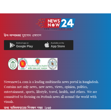
উপ-সম্পাদকঃ
মুহাম্মদ ওসমান
Android app on
Available on the
Google Play
App Store
Newsnow24.com is a leading multimedia news portal in Bangladesh.
Contains not only news, new news, views, opinion, politics,
entertainment, sports, lifestyle, travel, health, and others. We are
committed to focusing on Probash news all around the world with
visuals.
তথ্য অধিদফতরের নিবন্ধন নম্বর :১৩৫