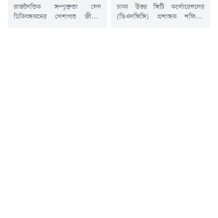
রাজনৈতিক সম্পৃক্ততা যেন
ঢাকা উত্তর সিটি কর্পোরেশনের
চিকিৎসকদের পেশাগত জীবনে
(ডিএনসিসি) প্রশাসক শফিকুল
কোনো ধরনের বিঘ্ন না ঘটায়,
ইসলাম বলেছেন, শুধু সিটি
সেদিকে খেয়াল রাখার আহ্বান
করপোরেশনের পরিচ্ছন্নতা কর্মীদের
জানিয়েছেন প্রধানমন্ত্রী তারেক
দিয়ে, এই শহরকে পরিষ্কার রাখা
রহমান।শনিবার (৮ আগস্ট) দুপুরে
সম্ভব নয়। দরকার সাধারণ মানুষের
জাতীয় সংসদ ভবনের এলডি হল
সহায়তাও।শনিবার (৮ আগস্ট)
প্রাঙ্গণে ডক্টরস অ্যাসোসিয়েশন অব
সকালে 'নগরের বর্জ্য ব্যবস্থাপনা
বাংলাদেশের (ড্যাব) ৩৭তম
আমার-আপনার সকলের দায়িত্ব'
প্রতিষ্ঠাবার্ষিকী উপলক্ষে আয়োজিত
শিরোনামে জনসচেতনতা মূলক
চিকিৎসক সমাবেশে প্রধান অতিথির
বিশেষ সাপ্তাহিক পরিচ্ছন্নতা
বক্তব্যে এ আহ্বান জানান তিনি।
অভিযানে এ কথা বলেন তিনি।
সমাবেশে দেশের চলমান জ্বালানি
প্রশাসক জানান, ডেঙ্গু নিয়ন্ত্রণে
পরিস্থিতি...
এরইমধ্যে ৯...