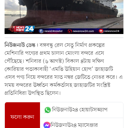
নিউজনাউ ডেস্ক:
বঙ্গবন্ধু রেল সেতু নির্মাণ প্রকল্পের
মেশিনারি পণ্যের প্রথম চালান মোংলা বন্দরে এসে
পৌঁছেছে। শনিবার (৬ আগস্ট) বিকাল ৪টায় দক্ষিণ
কোরিয়ার পতাকাবাহী ‘এমভি উহিয়ান হোপ’ জাহাজটি
এসব পণ্য নিয়ে বন্দরের সাত নম্বর জেটিতে নোঙর করে। এ
সময় বন্দরের ঊর্ধ্বতন কর্মকর্তাসহ জাহাজটির সংশ্লিষ্ট
প্রতিনিধিরা উপস্থিত ছিলেন।
নিউজনাউ২৪ হোয়াটসঅ্যাপ
ফলো করুন
নিউজনাউ২৪ ম্যাসেঞ্জার