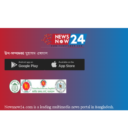
উপ-সম্পাদকঃ
মুহাম্মদ ওসমান
Android app on
Available on the
Google Play
App Store
Newsnow24.com is a leading multimedia news portal in Bangladesh.
Contains not only news, new news, views, opinion, politics,
entertainment, sports, lifestyle, travel, health, and others. We are
committed to focusing on Probash news all around the world with