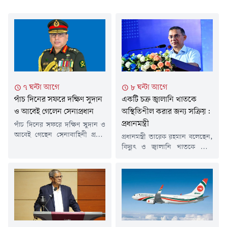
৭ ঘন্টা আগে
৮ ঘন্টা আগে
পাঁচ দিনের সফরে দক্ষিণ সুদান
একটি চক্র জ্বালানি খাতকে
ও আবেই গেলেন সেনাপ্রধান
অস্থিতিশীল করার জন্য সক্রিয়:
প্রধানমন্ত্রী
পাঁচ দিনের সফরে দক্ষিণ সুদান ও
আবেই গেছেন সেনাবাহিনী প্রধান
প্রধানমন্ত্রী তারেক রহমান বলেছেন,
জেনারেল ওয়াকার-উজ-জামান।
বিদ্যুৎ ও জ্বালানি খাতকে ঘিরে
শনিবার (৮ আগস্ট) তিনি ঢাকা
একটি চক্র সুপরিকল্পিতভাবে
ত্যাগ করেন বলে জানিয়েছে
অস্থিতিশীলতা সৃষ্টির চেষ্টা করছে।
আন্তঃবাহিনী জনসংযোগ
শনিবার সকালে ডক্টরস
পরিদপ্তরের (আইএসপিআর)
এসোসিয়েশন অব বাংলাদেশের
পাঠানো এক সংবাদ বিজ্ঞপ্তিতে এ
(ড্যাব) ৩৭তম প্রতিষ্ঠাবার্ষিকী
তথ্য জানানো হয়।আইএসপিআর
উপলক্ষে জাতীয় সংসদের এলডি
জানায়, সফরকালে সেনাবাহিনী
হলে আয়োজিত চিকিৎসক
প্রধান দক্ষিণ সুদান ও আবেইতে