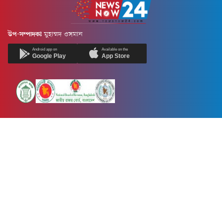
উপ-সম্পাদকঃ
মুহাম্মদ ওসমান
Android app on
Available on the
Google Play
App Store
Newsnow24.com is a leading multimedia news portal in Bangladesh.
Contains not only news, new news, views, opinion, politics,
entertainment, sports, lifestyle, travel, health, and others. We are
committed to focusing on Probash news all around the world with
visuals.
তথ্য অধিদফতরের নিবন্ধন নম্বর :১৩৫
Dhaka Office:
House-55, Road-08, Block-D, Niketon, Gulshan-1,
Dhaka-1212.
Phone:
+880 1856 195 622
(WhatsApp)