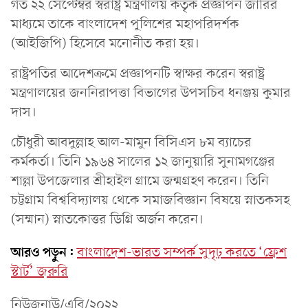
গত ২২ সেপ্টেম্বর স্বরাষ্ট্র মন্ত্রণালয় কর্তৃক প্রজ্ঞাপন জারির
মাধ্যমে তাকে বাংলাদেশ পুলিশের মহাপরিদর্শক
(আইজিপি) হিসেবে মনোনীত করা হয়।
রাষ্ট্রপতির আদেশক্রমে প্রজ্ঞাপনটি স্বাক্ষর করেন স্বরাষ্ট্র
মন্ত্রণালয়ের জননিরাপত্তা বিভাগের উপসচিব ধনঞ্জয় কুমার
দাস।
চৌধুরী আবদুল্লাহ আল-মামুন বিসিএস ৮ম ব্যাচের
কর্মকর্তা। তিনি ১৯৬৪ সালের ১২ জানুয়ারি সুনামগঞ্জের
শাল্লা উপজেলার শ্রীহাইল গ্রামে জন্মগ্রহণ করেন। তিনি
চট্টগ্রাম বিশ্ববিদ্যালয় থেকে সমাজবিজ্ঞান বিষয়ে স্নাতকসহ
(সম্মান) স্নাতকোত্তর ডিগ্রি অর্জন করেন।
আরও পড়ুন:
বাংলাদেশ-ভারত সম্পর্ক সুদৃঢ় করতে ‘ফ্রেশ
স্টার্ট’ জরুরি
নিউজনাউ/এবি/২০২২