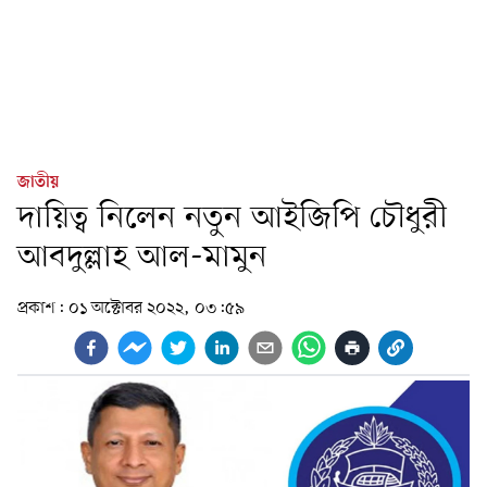
জাতীয়
দায়িত্ব নিলেন নতুন আইজিপি চৌধুরী
আবদুল্লাহ আল-মামুন
প্রকাশ:
০১ অক্টোবর ২০২২, ০৩:৫৯