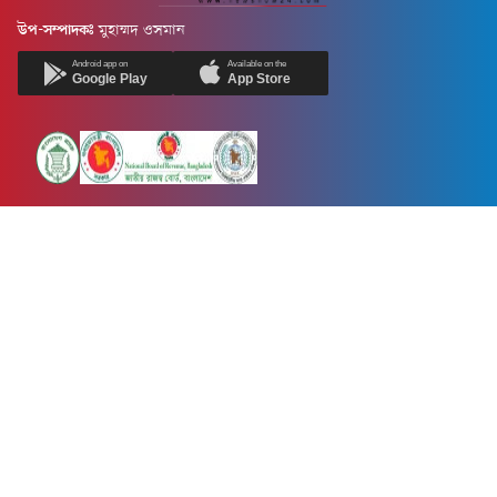
উপ-সম্পাদকঃ
মুহাম্মদ ওসমান
Android app on
Available on the
Google Play
App Store
Newsnow24.com is a leading multimedia news portal in Bangladesh.
Contains not only news, new news, views, opinion, politics,
entertainment, sports, lifestyle, travel, health, and others. We are
committed to focusing on Probash news all around the world with
visuals.
তথ্য অধিদফতরের নিবন্ধন নম্বর :১৩৫
Dhaka Office:
House-55, Road-08, Block-D, Niketon, Gulshan-1,
Dhaka-1212.
Phone:
+880 1856 195 622
(WhatsApp)
Phone:
+880 1869 913 486
Chittagong office:
House-85/A, Road-7, 5th Floor, O.R.Nizam Road