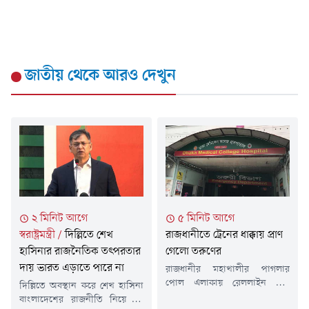
জাতীয়
থেকে আরও দেখুন
২ মিনিট আগে
৫ মিনিট আগে
স্বরাষ্ট্রমন্ত্রী
/
দিল্লিতে শেখ
রাজধানীতে ট্রেনের ধাক্কায় প্রাণ
হাসিনার রাজনৈতিক তৎপরতার
গেলো তরুণের
দায় ভারত এড়াতে পারে না
রাজধানীর মহাখালীর পাগলার
পোল এলাকায় রেললাইন পার
দিল্লিতে অবস্থান করে শেখ হাসিনা
হওয়ার সময় ট্রেনের ধাক্কায় এক
বাংলাদেশের রাজনীতি নিয়ে যে