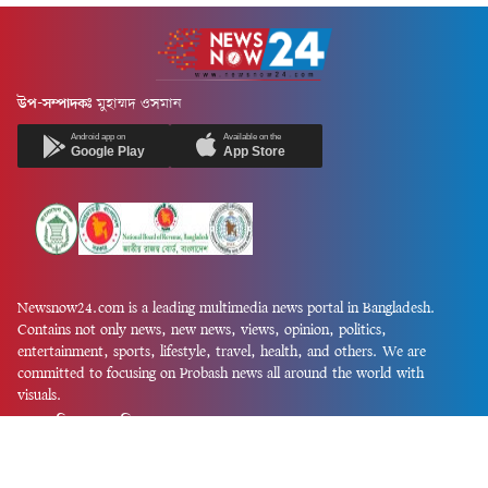
উপ-সম্পাদকঃ
মুহাম্মদ ওসমান
Android app on
Available on the
Google Play
App Store
Newsnow24.com is a leading multimedia news portal in Bangladesh.
Contains not only news, new news, views, opinion, politics,
entertainment, sports, lifestyle, travel, health, and others. We are
committed to focusing on Probash news all around the world with
visuals.
তথ্য অধিদফতরের নিবন্ধন নম্বর :১৩৫
Dhaka Office:
House-55, Road-08, Block-D, Niketon, Gulshan-1,
Dhaka-1212.