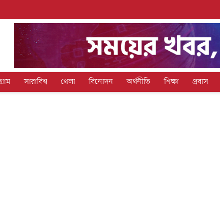
গ্রাম
সারাবিশ্ব
খেলা
বিনোদন
অর্থনীতি
শিক্ষা
প্রবাস