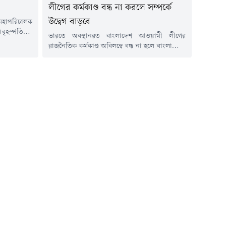
লীগের কর্মকাণ্ড বন্ধ না করলে সম্পর্কে
উদ্বেগ বাড়বে
মহাপরিচালক
বৃহস্পতিবার
ভারতে অবস্থানরত বাংলাদেশ আওয়ামী লীগের
য বিটিভির
রাজনৈতিক কর্মকাণ্ড অবিলম্বে বন্ধ না হলে বাংলাদেশ-
জ্ঞাপন জারি
ভারত সম্পর্কের ভবিষ্যৎ নিয়ে উদ্বেগ আরও বাড়তে
ে জারি করা
পারে বলে মন্তব্য করেছেন পররাষ্ট্র প্রতিমন্ত্রী শামা
শা, ব্যবসা,
ওবায়েদ ইসলাম।তিনি বলেন, স্বৈরাচারী ফ্যাসিবাদ ও
রতিষ্ঠানের
সাজাপ্রাপ্ত রাজনৈতিক নেতৃত্বকে প্রশ্রয় দেয়া হবে কি
ক বছরের জন্য
না, সেই সিদ্ধান্ত ভারতকেই নিতে হবে।বৃহস্পতিবার
(৬ আগস্ট) সন্ধ্যায় সেগুনবাগিচায় পররাষ্ট্র
মন্ত্রণালয়ে...