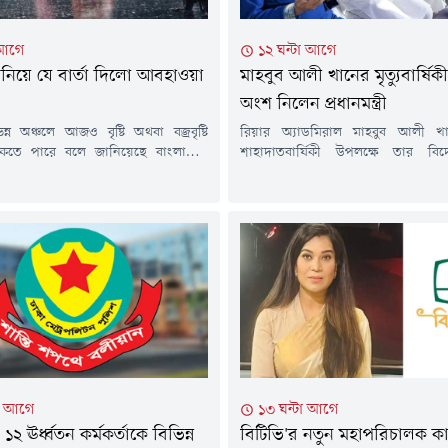
 আগে
১২ ঘন্টা আগে
টি নিয়ে যে বার্তা দিলো আবহাওয়া
মাহবুব আলী খানের মৃত্যুবার্ষি
অংশ নিলেন প্রধানমন্ত্রী
্ন অঞ্চলে আজও বৃষ্টি অথবা বজ্রবৃষ্টি
রিয়ার অ্যাডমিরাল মাহবুব আলী 
াকতে পারে বলে জানিয়েছে বাংলাদেশ
শাহাদাতবার্ষিকী উপলক্ষে তার বিদ
ধিদপ্তর। সেই সাথে দেশের অধিকাংশ
মাগফেরাত কামনায় দোয়া মাহফিল
ালকা থেকে মাঝারি ধরনের বৃষ্টির
আলোচনা সভার আয়োজন করা হয়েছে।ব
কোথাও কোথাও মাঝারি থেকে অতিভারি
(৬ আগস্ট) বাদ মাগরিব মরহুমের ধানমন্
াবনা রয়েছে।শুক্রবার (৭ আগস্ট) সন্ধ্যা ৬টা
ভবনে' তার পরিবারের পক্ষ থেকে
য়া পূর্বাভাসে এ তথ্য জানানো হয়।এতে বলা
মাহফিলের আয়োজন করা হয়।প্রধানমন্
মি বায়ুর অক্ষের...
রহমান এবং শহীদ মাহবুব আলী খান
প্রধানমন্ত্রীর...
টা আগে
১৩ ঘন্টা আগে
২ ঊর্ধ্বতন কর্মকর্তাকে বিভিন্ন
বিটিভি'র নতুন মহাপরিচালক ক