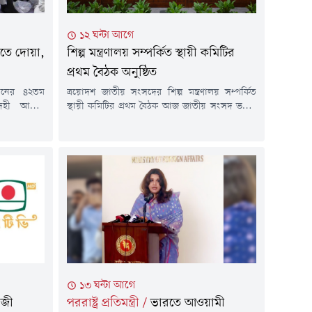
১২ ঘন্টা আগে
কীতে দোয়া,
শিল্প মন্ত্রণালয় সম্পর্কিত স্থায়ী কমিটির
প্রথম বৈঠক অনুষ্ঠিত
খানের ৪২তম
ত্রয়োদশ জাতীয় সংসদের শিল্প মন্ত্রণালয় সম্পর্কিত
েহী আত্মার
স্থায়ী কমিটির প্রথম বৈঠক আজ জাতীয় সংসদ ভবনে
 ও ইসলামী
কমিটির সভাপতি মো. আবুল কালামের সভাপতিত্বে
ৃহস্পতিবার
অনুষ্ঠিত হয়েছে। বৈঠকে বাজেট বাস্তবায়নে স্বচ্ছতা,
ডির 'মাহবুব
জবাবদিহিতা ও দক্ষতা নিশ্চিত করার ওপর
 এই দোয়া
গুরুত্বারোপ করা হয়।পাশাপাশি, উন্নয়ন প্রকল্পসমূহ
ত্রী তারেক
নির্ধারিত সময়ের মধ্যে সম্পন্ন করা, বরাদ্দের যথাযথ
ের কন্যা ও
ব্যবহার নিশ্চিত করা, শিল্পখাতের প্রতিযোগিতা
সক্ষমতা...
১৩ ঘন্টা আগে
াজী
পররাষ্ট্র প্রতিমন্ত্রী
/
ভারতে আওয়ামী