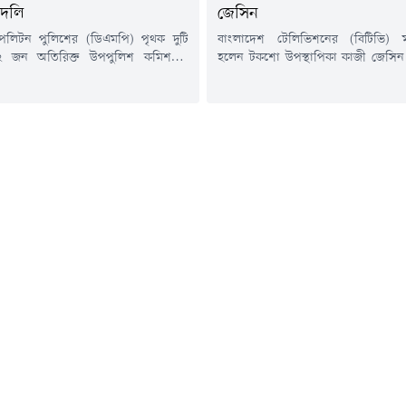
বদলি
জেসিন
োপলিটন পুলিশের (ডিএমপি) পৃথক দুটি
বাংলাদেশ টেলিভিশনের (বিটিভি) 
 জন অতিরিক্ত উপপুলিশ কমিশনার
হলেন টকশো উপস্থাপিকা কাজী জেসিন।
সহকারী পুলিশ কমিশনারকে (এসি) বদলি
(৬ আগস্ট) তাঁকে এক বছরের জন্
।বৃহস্পতিবার (৬ আগস্ট) ডিএমপির উপ-
মহাপরিচালক হিসেবে নিয়োগ দিয়ে প্র
শনার (সদর দপ্তর ও প্রশাসন) মো.
করা হয়।জনপ্রশাসন মন্ত্রণালয় থেক
আলী স্বাক্ষরিত পৃথক দুটি আদেশ দেওয়া
প্রজ্ঞাপনে বলা হয়েছে, অন্য কোনো পে
 বলা হয়, ডিএমপির ট্রাফিক তেজগাঁও
সরকারি, আধা সরকারি ও বেসরকারি প্
িরিক্ত উপ-পুলিশ কমিশনার তানিয়া...
সাথে সম্পর্ক পরিত্যাগের শর্তে তাঁকে এ
মহাপরিচালক...