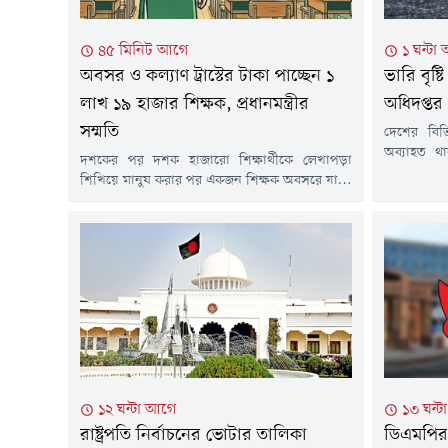
৪৫ মিনিট আগে
১ ঘন্টা
অবসর ও কল্যাণ ট্রাস্টের টাকা পাচ্ছেন ১
ভারি বৃষ্
লাখ ১৯ হাজার শিক্ষক, প্রধানমন্ত্রীর
অধিদপ্তর
সম্মতি
দেশের বিভিন
অব্যাহত থ
দশকের পর দশক হাজারো শিক্ষার্থীকে লেখাপড়া
আবহাওয়া অ
শিখিয়ে মানুষ করার পর একজন শিক্ষক অবসরে যান।
এলাকায় হ
জীবনের শেষ সময় একটু ভালোভাবে কাটানোর জন্য
পাশাপাশি 
নিজের সঞ্চিত অবসরের টাকা ভরসা তাদের। কিন্তু এ
বর্ষণের সম্ভ
টাকা সময়মতো ফেরত না পাওয়ায় চরম ভোগান্তিতে
পর্যন্ত দেও
পড়তে হয়েছিল তাদের। অবশেষে সেই ভোগান্তি
হয়েছে, মৌসু
কমানোর উদ্যোগ নিয়েছে বিএনপি সরকার।
উদ্যোগের অংশ হিসেবে...
১২ ঘন্টা আগে
১৩ ঘন্
রাষ্ট্রপতি নির্বাচনের ভোটার তালিকা
ডিএমপির ১