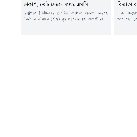
প্রকাশ, ভোট দেবেন ৩৪৯ এমপি
বিভাগে 
রাষ্ট্রপতি নির্বাচনের ভোটার তালিকা প্রকাশ করেছে
ঢাকা মেট্র
নির্বাচন কমিশন (ইসি)।বৃহস্পতিবার (৬ আগস্ট) রাতে
আদেশে ১২
নির্বাচন কমিশন সচিবালয় থেকে রাষ্ট্রপতি নির্বাচনের
(এডিসি) ও 
ভোটার &zwj;হিসেবে ৩৪৯ সংসদ সদস্যের (এমপি)
করা হয়েছে
নামের তালিকা প্রকাশ করা হয়।এর আগে
পুলিশ কমি
আনুষ্ঠানিকভাবে রাষ্ট্রপতি নির্বাচনের তফসিল ঘোষণা
শাহরিয়ার 
করা হয়। ঘোষিত তফসিল অনুযায়ী, নির্বাচনে
হয়। আদেশে
মনোনয়নপত্র দাখিলের শেষ তারিখ ১৩ আগস্ট। এ
বিভাগের অত
ছাড়া মনোনয়নপত্র...