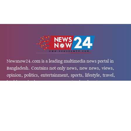
Newsnow24.com is a leading multimedia news portal in
Bangladesh. Contains not only news, new news, views,
opinion, politics, entertainment, sports, lifestyle, travel,
health, and others. We are committed to focusing on
Probash news all around the world with visuals.
তথ্য অধিদফতরের নিবন্ধন নম্বর :১৩৫