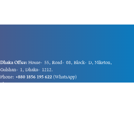
Dhaka Office:
House-55, Road-08, Block-D, Niketon,
Gulshan-1, Dhaka-1212.
Phone:
+880 1856 195 622
(WhatsApp)
Phone:
+880 1869 913 486
Chittagong office:
House-85/A, Road-7, 5th Floor,
O.R.Nizam Road R/A, 15 No. Bagmoniram,Panchlaish,
Chattogram 4000.
Phone:
+880 1850 414 847
Phone:
+880 1313 427 319
Email:
newsnow24official@gmail.com