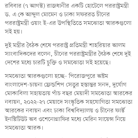
রবিবার (৭ আগস্ট) রাজধানীর এক‌টি হো‌টে‌লে পররাষ্ট্রমন্ত্রী
ড. এ কে আব্দুল মোমেন ও ঢাকা সফররত চী‌নের
পররাষ্ট্রমন্ত্রী ওয়াং ই-এর উপস্থিতিতে সমঝোতা স্মারকগু‌লো
সই হয়।
দুই মন্ত্রীর বৈঠক শেষে পররাষ্ট্র প্রতিমন্ত্রী শাহরিয়ার আলম
সাংবাদিকদের ব‌লেন, চীনের পররাষ্ট্রমন্ত্রীর বৈঠক শেষে দুই
দেশের মধ্যে চারটি চুক্তি ও সমঝোতা সই হয়েছে।
সমঝোতা স্মারকগু‌লো হচ্ছে- পিরোজপুরে অষ্টম
বাংলাদেশ-চায়না ফ্রেন্ডশিপ সেতুর হস্তান্তর সনদ, দুর্যোগ
মোকাবিলা সহায়তায় পাঁচ বছর মেয়াদী সমঝোতা স্মারকের
নবায়ন, ২০২২-২৭ মেয়াদে সংস্কৃতিক সহযোগিতা সমঝোতা
স্মারকের নবায়ন এবং ঢাকা বিশ্ববিদ্যালয় ও চীনের ফার্স্ট
ইনস্টিটিউট অব ওশেনোগ্রাফির মধ্যে মেরিন সায়েন্স নিয়ে
সমঝোতা স্মারক।