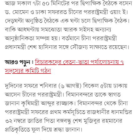
আজ সকাল ৭টা ৫০ মিনিটের পর দ্বিপাক্ষিক বৈঠকে বসেন
ড. মো‌মেন ও ঢাকা সফররত চী‌নের পররাষ্ট্রমন্ত্রী ওয়াং ই।
দেড়ঘন্টা অনুষ্ঠিত বৈঠকে এক ঘণ্টা চলে দ্বিপাক্ষিক বৈঠক।
বা‌কি আধঘণ্টায় সম‌ঝোতা স্মারক সইসহ অন্যান্য
আনুষ্ঠানিকতা সম্পন্ন হয়। বর্তমানে চীনা পররাষ্ট্রমন্ত্রী
প্রধানমন্ত্রী শেখ হাসিনার সঙ্গে সৌজন্য সাক্ষা‌তে র‌য়ে‌ছেন।
আরও পড়ুন:
বিচারকদের বেতন-ভাতা পর্যালোচনায় ৭
সদস্যের কমিটি গঠন
দুদিনের সফরে শ‌নিবার (৬ আগস্ট) বিকেল ৫টায় ঢাকায়
আসেন চীনের পররাষ্ট্রমন্ত্রী। বিমানবন্দরে তা‌কে স্বাগত
জানান কৃষিমন্ত্রী আব্দুর রাজ্জাক। বিমানবন্দর থে‌কে চীনা
পররাষ্ট্রমন্ত্রী সফরের প্রথম কর্মসূচিতে রাজধানীর ধানমন্ডির
৩২ নম্বরে জাতির পিতা বঙ্গবন্ধু শেখ মুজিবুর রহমানের
প্রতিকৃতিতে ফুল দিয়ে শ্রদ্ধা জানান।