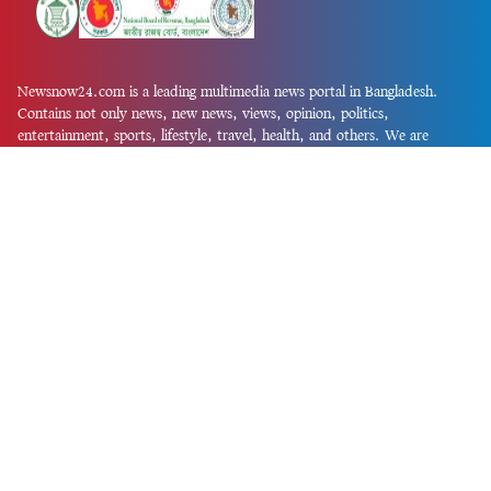
Newsnow24.com is a leading multimedia news portal in Bangladesh.
Contains not only news, new news, views, opinion, politics,
entertainment, sports, lifestyle, travel, health, and others. We are
committed to focusing on Probash news all around the world with
visuals.
তথ্য অধিদফতরের নিবন্ধন নম্বর :১৩৫
Dhaka Office:
House-55, Road-08, Block-D, Niketon, Gulshan-1,
Dhaka-1212.
Phone:
+880 1856 195 622
(WhatsApp)
Phone:
+880 1869 913 486
Chittagong office:
House-85/A, Road-7, 5th Floor, O.R.Nizam Road
R/A, 15 No. Bagmoniram,Panchlaish, Chattogram 4000.
Phone:
+880 1850 414 847
Phone:
+880 1313 427 319
Email:
newsnow24official@gmail.com
Design and Developed by
Md. Asif Iqbal
Privacy Policy
Contact Us