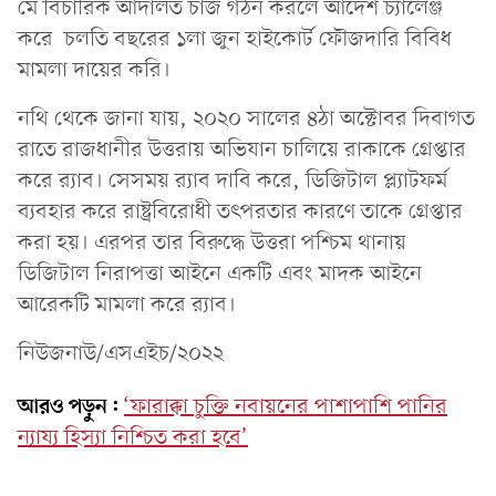
মে বিচারিক আদালত চার্জ গঠন করলে আদেশ চ্যালেঞ্জ
করে চলতি বছরের ১লা জুন হাইকোর্ট ফৌজদারি বিবিধ
মামলা দায়ের করি।
নথি থেকে জানা যায়, ২০২০ সালের ৪ঠা অক্টোবর দিবাগত
রাতে রাজধানীর উত্তরায় অভিযান চালিয়ে রাকাকে গ্রেপ্তার
করে র‌্যাব। সেসময় র‌্যাব দাবি করে, ডিজিটাল প্ল্যাটফর্ম
ব্যবহার করে রাষ্ট্রবিরোধী তৎপরতার কারণে তাকে গ্রেপ্তার
করা হয়। এরপর তার বিরুদ্ধে উত্তরা পশ্চিম থানায়
ডিজিটাল নিরাপত্তা আইনে একটি এবং মাদক আইনে
আরেকটি মামলা করে র‌্যাব।
নিউজনাউ/এসএইচ/২০২২
আরও পড়ুন:
‘ফারাক্কা চুক্তি নবায়নের পাশাপাশি পানির
ন্যায্য হিস্যা নিশ্চিত করা হবে’