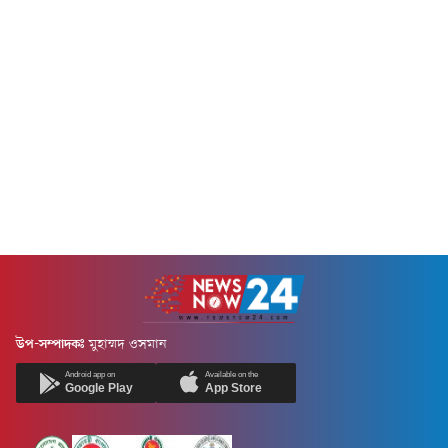
উপ-সম্পাদকঃ
মুহাম্মদ ওসমান
Android app on
Available on the
Google Play
App Store