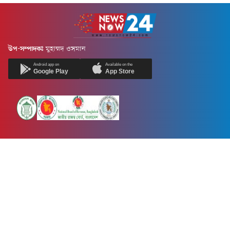
উপ-সম্পাদকঃ
মুহাম্মদ ওসমান
Android app on
Available on the
Google Play
App Store
Newsnow24.com is a leading multimedia news portal in Bangladesh.
Contains not only news, new news, views, opinion, politics,
entertainment, sports, lifestyle, travel, health, and others. We are
committed to focusing on Probash news all around the world with
visuals.
তথ্য অধিদফতরের নিবন্ধন নম্বর :১৩৫
Dhaka Office:
House-55, Road-08, Block-D, Niketon, Gulshan-1,
Dhaka-1212.