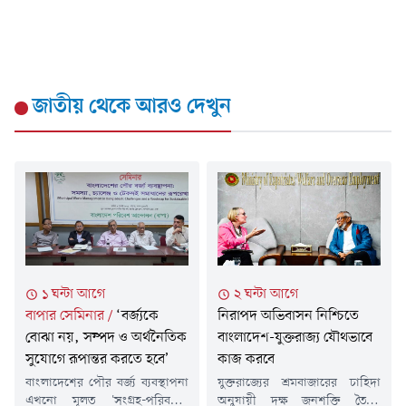
জাতীয়
থেকে আরও দেখুন
১ ঘন্টা আগে
২ ঘন্টা আগে
বাপার সেমিনার
/
‘বর্জ্যকে
নিরাপদ অভিবাসন নিশ্চিতে
বোঝা নয়, সম্পদ ও অর্থনৈতিক
বাংলাদেশ-যুক্তরাজ্য যৌথভাবে
সুযোগে রূপান্তর করতে হবে’
কাজ করবে
বাংলাদেশের পৌর বর্জ্য ব্যবস্থাপনা
যুক্তরাজ্যের শ্রমবাজারের চাহিদা
এখনো মূলত 'সংগ্রহ-পরিবহন-
অনুযায়ী দক্ষ জনশক্তি তৈরি,