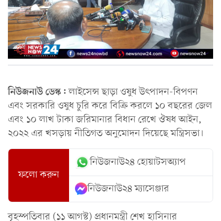
নিউজনাউ ডেস্ক:
লাইসেন্স ছাড়া ওষুধ উৎপাদন-বিপণন
এবং সরকারি ওষুধ চুরি করে বিক্রি করলে ১০ বছরের জেল
এবং ১০ লাখ টাকা জরিমানার বিধান রেখে ঔষধ আইন,
২০২২ এর খসড়ায় নীতিগত অনুমোদন দিয়েছে মন্ত্রিসভা।
নিউজনাউ২৪ হোয়াটসঅ্যাপ
ফলো করুন
নিউজনাউ২৪ ম্যাসেঞ্জার
বৃহস্পতিবার (১১ আগস্ট) প্রধানমন্ত্রী শেখ হাসিনার