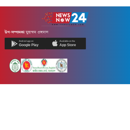
উপ-সম্পাদকঃ
মুহাম্মদ ওসমান
Android app on
Available on the
Google Play
App Store
Newsnow24.com is a leading multimedia news portal in Bangladesh.
Contains not only news, new news, views, opinion, politics,
entertainment, sports, lifestyle, travel, health, and others. We are
committed to focusing on Probash news all around the world with
visuals.
তথ্য অধিদফতরের নিবন্ধন নম্বর :১৩৫
Dhaka Office:
House-55, Road-08, Block-D, Niketon, Gulshan-1,