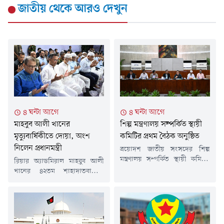
জাতীয়
থেকে আরও দেখুন
৪ ঘন্টা আগে
৪ ঘন্টা আগে
মাহবুব আলী খানের
শিল্প মন্ত্রণালয় সম্পর্কিত স্থায়ী
মৃত্যুবার্ষিকীতে দোয়া, অংশ
কমিটির প্রথম বৈঠক অনুষ্ঠিত
নিলেন প্রধানমন্ত্রী
ত্রয়োদশ জাতীয় সংসদের শিল্প
মন্ত্রণালয় সম্পর্কিত স্থায়ী কমিটির
রিয়ার অ্যাডমিরাল মাহবুব আলী
প্রথম বৈঠক আজ জাতীয় সংসদ
খানের ৪২তম শাহাদাতবার্ষিকী
ভবনে কমিটির সভাপতি মো. আবুল
উপলক্ষে তার বিদেহী আত্মার
কালামের সভাপতিত্বে অনুষ্ঠিত
মাগফেরাত কামনায় দোয়া মাহফিল
হয়েছে। বৈঠকে বাজেট বাস্তবায়নে
ও ইসলামী আলোচনা সভার
স্বচ্ছতা, জবাবদিহিতা ও দক্ষতা
আয়োজন করা হয়েছে।বৃহস্পতিবার
নিশ্চিত করার ওপর গুরুত্বারোপ
(৬ আগস্ট) বাদ মাগরিব মরহুমের