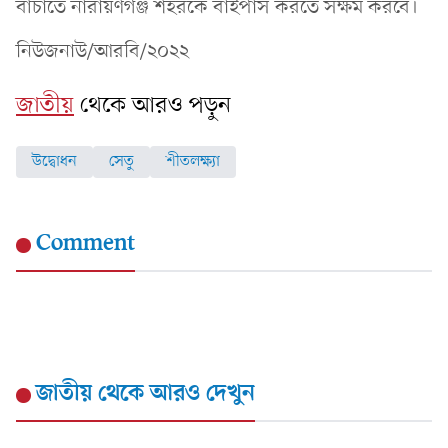
বাঁচাতে নারায়ণগঞ্জ শহরকে বাইপাস করতে সক্ষম করবে।
নিউজনাউ/আরবি/২০২২
জাতীয়
থেকে আরও পড়ুন
উদ্বোধন
সেতু
শীতলক্ষ্যা
Comment
জাতীয়
থেকে আরও দেখুন