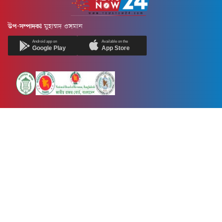
উপ-সম্পাদকঃ
মুহাম্মদ ওসমান
Android app on
Available on the
Google Play
App Store
Newsnow24.com is a leading multimedia news portal in Bangladesh.
Contains not only news, new news, views, opinion, politics,
entertainment, sports, lifestyle, travel, health, and others. We are
committed to focusing on Probash news all around the world with
visuals.
তথ্য অধিদফতরের নিবন্ধন নম্বর :১৩৫
Dhaka Office:
House-55, Road-08, Block-D, Niketon, Gulshan-1,
Dhaka-1212.
Phone:
+880 1856 195 622
(WhatsApp)
Phone:
+880 1869 913 486