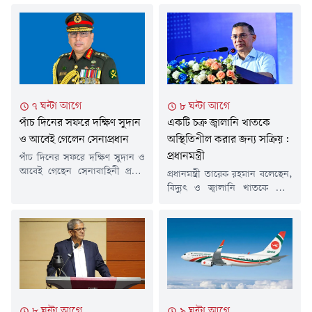
৭ ঘন্টা আগে
৮ ঘন্টা আগে
পাঁচ দিনের সফরে দক্ষিণ সুদান
একটি চক্র জ্বালানি খাতকে
ও আবেই গেলেন সেনাপ্রধান
অস্থিতিশীল করার জন্য সক্রিয়:
প্রধানমন্ত্রী
পাঁচ দিনের সফরে দক্ষিণ সুদান ও
আবেই গেছেন সেনাবাহিনী প্রধান
প্রধানমন্ত্রী তারেক রহমান বলেছেন,
জেনারেল ওয়াকার-উজ-জামান।
বিদ্যুৎ ও জ্বালানি খাতকে ঘিরে
শনিবার (৮ আগস্ট) তিনি ঢাকা
একটি চক্র সুপরিকল্পিতভাবে
ত্যাগ করেন বলে জানিয়েছে
অস্থিতিশীলতা সৃষ্টির চেষ্টা করছে।
আন্তঃবাহিনী জনসংযোগ
শনিবার সকালে ডক্টরস
পরিদপ্তরের (আইএসপিআর)
এসোসিয়েশন অব বাংলাদেশের
পাঠানো এক সংবাদ বিজ্ঞপ্তিতে এ
(ড্যাব) ৩৭তম প্রতিষ্ঠাবার্ষিকী
তথ্য জানানো হয়।আইএসপিআর
উপলক্ষে জাতীয় সংসদের এলডি
জানায়, সফরকালে সেনাবাহিনী
হলে আয়োজিত চিকিৎসক
প্রধান দক্ষিণ সুদান ও আবেইতে
সমাবেশে তিনি এ কথা বলেন।
৮ ঘন্টা আগে
৯ ঘন্টা আগে
জাতিসংঘ শান্তিরক্ষা মিশনে