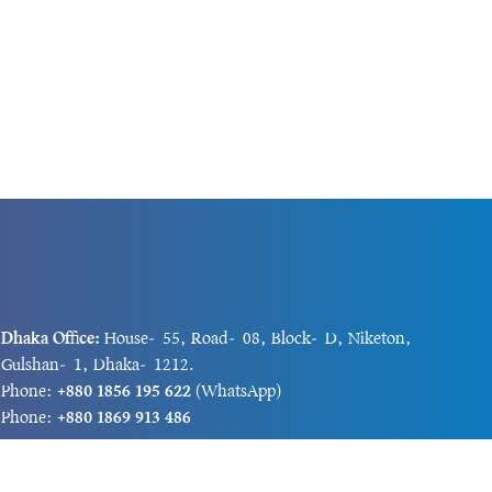
Dhaka Office:
House-55, Road-08, Block-D, Niketon,
Gulshan-1, Dhaka-1212.
Phone:
+880 1856 195 622
(WhatsApp)
Phone:
+880 1869 913 486
Chittagong office:
House-85/A, Road-7, 5th Floor,
O.R.Nizam Road R/A, 15 No. Bagmoniram,Panchlaish,