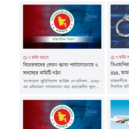
৭ ঘন্টা
৭ ঘন্টা আগে
ডিএমপির অ
বিচারকদের বেতন-ভাতা পর্যালোচনায় ৭
৪১৪, মাম
সদস্যের কমিটি গঠন
রাজধানীত
'বাংলাদেশ জুডিশিয়াল সার্ভিস পে-কমিশন, ২০২৫'-
নিয়মিত অভি
এর প্রতিবেদন পর্যালোচনা করে প্রয়োজনীয় সুপারিশ
করা হয়েছে। এ
তৈরির জন্য সাত সদস্যের একটি কমিটি গঠন করেছে
থানায় ৪৭টি
সরকার। বিচারকদের বেতন, ভাতা ও অন্যান্য সুযোগ-
দিবাগত রা
সুবিধা পর্যালোচনার পর কমিশন এ প্রতিবেদন জমা
১২টা পর্যন্ত
দিয়েছিল।গত ৪ আগস্ট মন্ত্রিপরিষদ বিভাগ থেকে এ
হয়।ডিএমপি জ
বিষয়ে প্রজ্ঞাপন জারি করা হয়।অর্থ ও পরিকল্পনা
বিভাগের...
মন্ত্রীকে কমিটির সভাপতি করা হয়েছে।...