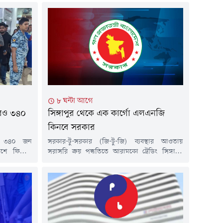
৮ ঘন্টা আগে
আরও ৩৪০
সিঙ্গাপুর থেকে এক কার্গো এলএনজি
কিনবে সরকার
কে ৩৪০ জন
সরকার-টু-সরকার (জি-টু-জি) ব্যবস্থার আওতায়
শে ফিরিয়ে
সরাসরি ক্রয় পদ্ধতিতে আরামকো ট্রেডিং সিঙ্গাপুর
লা ১১টা ৪০
পিটিই লিমিটেডের কাছ থেকে এক কার্গো তরলীকৃত
ফ্লাইটে তারা
প্রাকৃতিক গ্যাস (এলএনজি) আমদানির প্রস্তাব
দরে পৌঁছান।
অনুমোদন করেছে সরকার।অর্থ ও পরিকল্পনা মন্ত্রী
, পররাষ্ট্র
আমির খসরু মাহমুদ চৌধুরীর সভাপতিত্বে শুক্রবার (৭
 কর্মসংস্থান
আগস্ট) ভার্চুয়ালি অনুষ্ঠিত ২০২৬-২৭ অর্থবছরের
 আন্তর্জাতিক
সরকারি ক্রয় সংক্রান্ত মন্ত্রিসভা কমিটির অষ্টম সভায় এ
অনুমোদন দেওয়া...