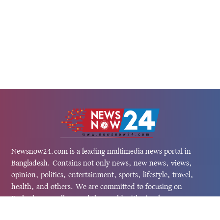
Newsnow24.com is a leading multimedia news portal in
Bangladesh. Contains not only news, new news, views,
opinion, politics, entertainment, sports, lifestyle, travel,
health, and others. We are committed to focusing on
Probash news all around the world with visuals.
তথ্য অধিদফতরের নিবন্ধন নম্বর :১৩৫