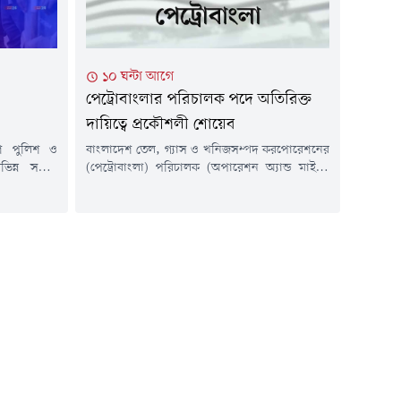
১০ ঘন্টা আগে
পেট্রোবাংলার পরিচালক পদে অতিরিক্ত
দায়িত্বে প্রকৌশলী শোয়েব
েশ পুলিশ ও
বাংলাদেশ তেল, গ্যাস ও খনিজসম্পদ করপোরেশনের
বিভিন্ন সময়ে
(পেট্রোবাংলা) পরিচালক (অপারেশন অ্যান্ড মাইন্স)
। এ ধরনের
পদে অতিরিক্ত দায়িত্ব পেয়েছেন সংস্থাটির পরিচালক
সতর্ক থাকার
(পিএসসি) পদে কর্মরত ঊর্ধ্বতন মহাব্যবস্থাপক
ুক্রবার (৭
প্রকৌশলী মো. শোয়েব।শুক্রবার (৭ আগস্ট)
য়েড ফেসবুক
পেট্রোবাংলার নিয়োগ, পদোন্নতি ও বদলি শাখা থেকে
বান জানানো
জারি করা এক অফিস আদেশে এ তথ্য জানানো হয়।
ুগ ব্যবস্থা
মহাব্যবস্থাপক (প্রশাসন) শাহানা বেগমের সই করা
আদেশে বলা...