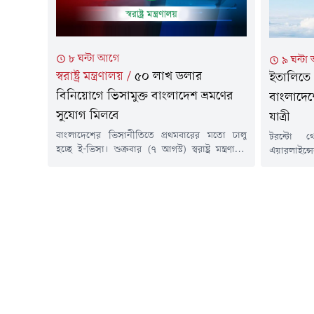
৮ ঘন্টা আগে
৯ ঘন্টা
স্বরাষ্ট্র মন্ত্রণালয়
/
৫০ লাখ ডলার
ইতালিতে 
বিনিয়োগে ভিসামুক্ত বাংলাদেশ ভ্রমণের
বাংলাদেশ
সুযোগ মিলবে
যাত্রী
বাংলাদেশের ভিসানীতিতে প্রথমবারের মতো চালু
টরন্টো থ
হচ্ছে ই-ভিসা। শুক্রবার (৭ আগস্ট) স্বরাষ্ট্র মন্ত্রণালয়
এয়ারলাইন্সে
জানিয়েছে, ৫০ লাখ ডলার বিনিয়োগে ভিসামুক্ত ভ্রমণ
বিরতির সম
সুবিধা পাবে বিদেশিরা। একইসাথে বিদেশি
ফিউমিচিনো 
বিনিয়োগকারীরা অন-অ্যারাইভাল ভিসা সুবিধা পাবেন
রয়েছে।জানা
বলেও জানানো হয়। নিউজনাউ/বিজে/২০২৬
ফ্লাইটটি স্
৫টার দিকে 
আগস্ট) স্থা