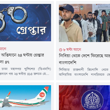
 আগে
৮ ঘন্টা আগে
ভিযানে ২৪ ঘণ্টায় গ্রেপ্তার
লিবিয়া থেকে দে‌শে ফি‌রে‌ছে 
লা ৪৭
বাংলাদেশি
ে ঢাকা মহানগর পুলিশের (ডিএমপি)
লিবিয়ার রাজধানী ত্রিপোলি থে
যানে গত ২৪ ঘণ্টায় ৪১৪ জনকে গ্রেপ্তার
অনিয়মিত বাংলাদেশি নাগরিককে দে
 সময় গ্রেপ্তার ব্যক্তিদের বিরুদ্ধে বিভিন্ন
আনা হয়েছে।শুক্রবার (৭ আগস্ট) বে
 মামলা দায়ের করেছে পুলিশ।গত বুধবার
মিনিটে ফ্লাই ওইয়া এয়ারলাইন্সের একটি 
ত ১২টা থেকে গতকাল বৃহস্পতিবার রাত
হজরত শাহজালাল আন্তর্জাতিক বিমানবন্
 চলা অভিযানে এসব ব্যক্তিকে গ্রেপ্তার করা
লিবিয়ায় অবস্থিত বাংলাদেশ দূতাবাস
ানায়, গ্রেপ্তার ব্যক্তিদের মধ্যে রমনা
মন্ত্রণালয় এবং প্রবাসী কল্যাণ ও বৈদেশিক
মন্ত্রণালয়ের মাধ্যমে লিবিয়া সরকার ও
অভিবাসন সংস্থার সহযোগিতায়...