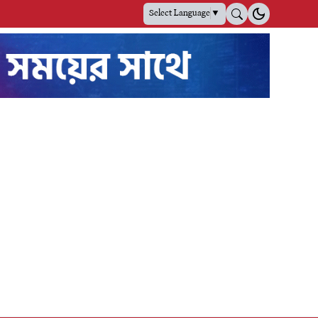
Select Language
▼