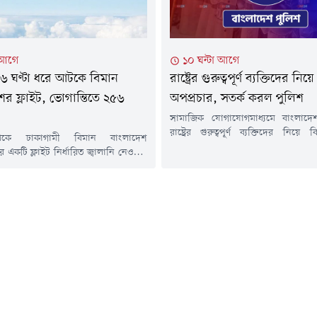
 আগে
১০ ঘন্টা আগে
৬ ঘণ্টা ধরে আটকে বিমান
রাষ্ট্রের গুরুত্বপূর্ণ ব্যক্তিদের নিয়ে
ের ফ্লাইট, ভোগান্তিতে ২৫৬
অপপ্রচার, সতর্ক করল পুলিশ
সামাজিক যোগাযোগমাধ্যমে বাংলাদ
রাষ্ট্রের গুরুত্বপূর্ণ ব্যক্তিদের নিয়ে 
েকে ঢাকাগামী বিমান বাংলাদেশ
অপপ্রচার চালানোর অভিযোগ উঠেছে
র একটি ফ্লাইট নির্ধারিত জ্বালানি নেওয়ার
বিভ্রান্তিকর প্রচারণা থেকে সবাইকে 
য় যান্ত্রিক ত্রুটির কারণে ইতালির
আহ্বান জানিয়েছে বাংলাদেশ পুলিশ।শ
বিমানবন্দরে প্রায় ছয় ঘণ্টা ধরে আটকে
আগস্ট) বাংলাদেশ পুলিশের ভেরিফা
 গেছে, ২৫৬ জন যাত্রী নিয়ে বিজি৩০৬
পেজ থেকে দেওয়া এক বার্তায় এ আহ্
থানীয় সময় বৃহস্পতিবার (৬ আগস্ট) বিকেল
হয়। অপপ্রচার অব্যাহত থাকলে আইনান
টরন্টো থেকে ছেড়ে আসার পর শুক্রবার (৭
নেওয়া হবে বলেও...
নীয় সময়...