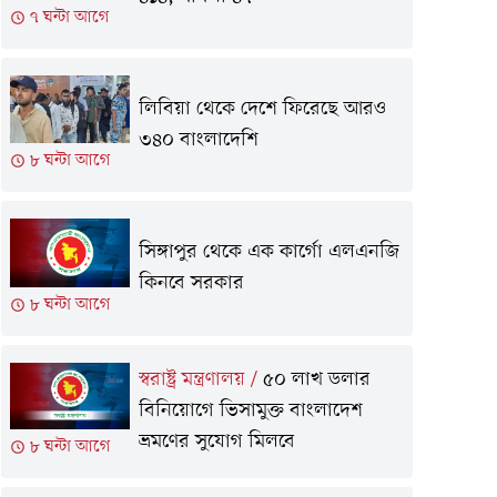
৭ ঘন্টা আগে
লিবিয়া থেকে দে‌শে ফি‌রে‌ছে আরও
৩৪০ বাংলাদেশি
৮ ঘন্টা আগে
সিঙ্গাপুর থেকে এক কার্গো এলএনজি
কিনবে সরকার
৮ ঘন্টা আগে
স্বরাষ্ট্র মন্ত্রণালয়
/
৫০ লাখ ডলার
বিনিয়োগে ভিসামুক্ত বাংলাদেশ
ভ্রমণের সুযোগ মিলবে
৮ ঘন্টা আগে