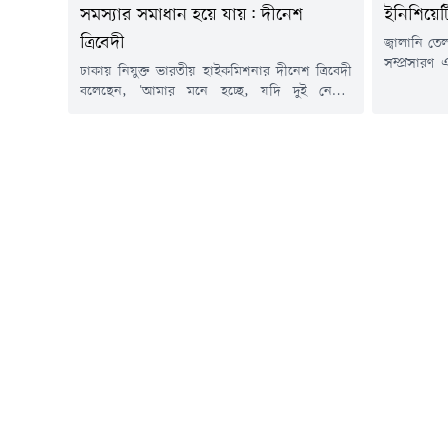
সমস্যার সমাধান হয়ে যায়: দীনেশ
ইনিশিয়েট
ত্রিবেদী
জ্বালানি ত
সম্প্রসারণ এ
ঢাকায় নিযুক্ত ভারতীয় হাইকমিশনার দীনেশ ত্রিবেদী
সাম্প্রতিক 
বলেছেন, 'আমার মনে হচ্ছে, যদি দুই নেতার
সিটিজেন 
(প্রধানমন্ত্রী তারেক রহমান ও ভারতের প্রধানমন্ত্রী
বিবৃতিতে উ
নরেন্দ্র মোদি) আলোচনা হয়, তখন অনেক সমস্যার
বিবৃতিতে 
সমাধান হয়ে যায় (হোয়েন টু লিডার্স মিট, লট অব
উদ্বেগের 
প্রবলেমস আর সলভড)। সমস্যার সমাধান হয় যখন
আমদানি ও ব
আমরা কথাবার্তা বলি।'রবিবার (৯ আগস্ট) দুপুরে
অত্যাবশ্যকী
রাজধানীর যমুনা...