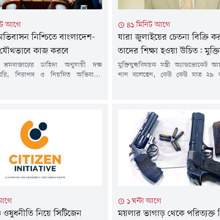
িট আগে
৪১ মিনিট আগে
ভিবাসন নিশ্চিতে বাংলাদেশ-
যারা জুলাইয়ের চেতনা বিক্রি ক
্য যৌথভাবে কাজ করবে
তাদের শিক্ষা হওয়া উচিত: মুক্তিযুদ্
ের শ্রমবাজারের চাহিদা অনুযায়ী দক্ষ
মুক্তিযুদ্ধবিষয়ক মন্ত্রী অ্যাডভোকে
তৈরি, নিরাপদ ও নিয়মিত অভিবাসন
খান বলেছেন, কেউ কেউ মাত্র ২৯ 
বং অনিয়মিত অভিবাসন ও মানবপাচার
রাষ্ট্রক্ষমতা দখলের জন্য ব্যাকুল হয়ে 
দেশ ও যুক্তরাজ্য যৌথভাবে কাজ করবে।
বলেন, অনেকে জুলাইকে ৩৬ দিনে
নিযুক্ত ব্রিটিশ হাইকমিশনার সারাহ কুক
হিসেবে দেখলেও এটি আসলে 
্তরাজ্যে আশ্রয়প্রার্থীদের তালিকায়
আন্দোলনের ফসল। যারা জুলাইয়ের চে
্তমানে শীর্ষ পাঁচ দেশের মধ্যে রয়েছে।
করছেন, তাদের শিক্ষা নেওয়া উচিত
 আগস্ট) প্রবাসী কল্যাণ ও বৈদেশিক
আগস্ট) বাংলাদেশ মেডিকেল বিশ্ববিদ্যা
ন্ত্রী আরিফুল হক...
চিকিৎসকদের...
 আগে
১ ঘন্টা আগে
 ও ওষুধনীতি নিয়ে সিটিজেন
ময়লার ভাগাড় থেকে পরিত্যক্ত 