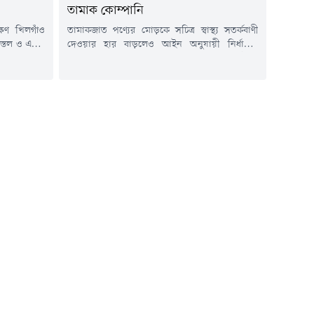
তামাক কোম্পানি
ষিণ খিলগাঁও
তামাকজাত পণ্যের মোড়কে সচিত্র স্বাস্থ্য সতর্কবাণী
িস্তল ও একটি
দেওয়ার হার বাড়লেও আইন অনুযায়ী নির্ধারিত
রেছে পুলিশ।
আকার ও অন্যান্য শর্ত মানছে না অধিকাংশ প্রতিষ্ঠান।
িক ১২টা ৩৫
গবেষণা বলছে, তামাকজাত পণ্যের ৮৮ শতাংশ
ষিণ খিলগাঁও
মোড়কে সচিত্র স্বাস্থ্য সতর্কবাণী থাকলেও আইন
শ্চিম পাশের
অনুযায়ী মোড়কের ৫০ শতাংশ স্থানজুড়ে সতর্কবাণী
ানপুর থানা
রয়েছে মাত্র ৩৭ শতাংশে। আবার ৭৩ শতাংশ
ার ভাগাড়...
মোড়কের উভয় পাশে সচিত্র স্বাস্থ্য...