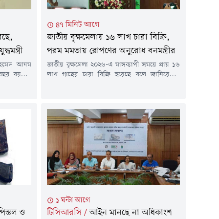
৪৭ মিনিট আগে
রছে,
জাতীয় বৃক্ষমেলায় ১৬ লাখ চারা বিক্রি,
ধমন্ত্রী
পরম মমতায় রোপণের অনুরোধ বনমন্ত্রীর
ট আহমেদ আযম
জাতীয় বৃক্ষমেলা ২০২৬-এ মাসব্যাপী সময়ে প্রায় ১৬
বছর বয়সেই
লাখ গাছের চারা বিক্রি হয়েছে বলে জানিয়েছেন
উঠেছেন। তিনি
পরিবেশ, বন ও জলবায়ু পরিবর্তন মন্ত্রী আবদুল
র আন্দোলন
আউয়াল মিন্টু। তিনি বলেছেন, মেলা শেষ হলেই
১৭ বছরের
আমাদের দায়িত্ব শেষ হয়নি। এই চারাগুলো পরম
তনা বিক্রি
মমতায় রোপণ করতে হবে। রবিবার (৯ আগস্ট)
।রবিবার (৯
আগারগাঁওয়ে বন অধিদপ্তরের সম্মেলনে কক্ষে জাতীয়
লয়ে জুলাইয়ে
বৃক্ষমেলা-২০২৬ এর...
১ ঘন্টা আগে
পিস্তল ও
টিসিআরসি
/
আইন মানছে না অধিকাংশ