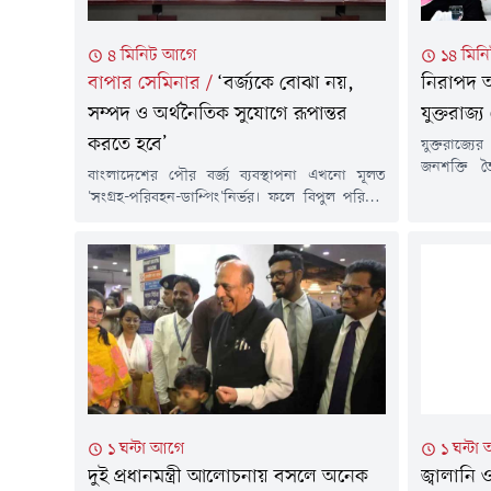
৪ মিনিট আগে
১৪ মিন
বাপার সেমিনার
/
‘বর্জ্যকে বোঝা নয়,
নিরাপদ অ
সম্পদ ও অর্থনৈতিক সুযোগে রূপান্তর
যুক্তরাজ
করতে হবে’
যুক্তরাজ্য
জনশক্তি 
বাংলাদেশের পৌর বর্জ্য ব্যবস্থাপনা এখনো মূলত
নিশ্চিত এ
'সংগ্রহ-পরিবহন-ডাম্পিং'নির্ভর। ফলে বিপুল পরিমাণ
রোধে বাংলা
বর্জ্য পুনর্ব্যবহার, সম্পদ পুনরুদ্ধার ও জ্বালানি
বাংলাদেশে 
উৎপাদনের সম্ভাবনা কাজে লাগছে না। পাশাপাশি
জানান, যুক
উন্মুক্ত স্থান, জলাভূমি ও জলাশয়ে বর্জ্য ফেলার কারণে
বাংলাদেশ বর
পরিবেশদূষণ, মিথেন নিঃসরণ, জলাবদ্ধতা, বায়ুদূষণ
রবিবার (৯
ও জনস্বাস্থ্যঝুঁকি বাড়ছে। এ পরিস্থিতিতে বর্জ্যকে বোঝা
কর্মসংস্থানম
হিসেবে না দেখে সম্পদ, জ্বালানি ও অর্থনৈতিক
সম্ভাবনায়...
১ ঘন্টা আগে
১ ঘন্টা
দুই প্রধানমন্ত্রী আলোচনায় বসলে অনেক
জ্বালানি