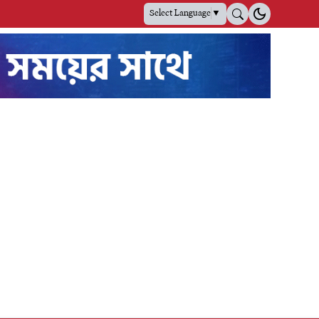
Select Language
▼