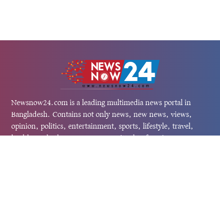
Newsnow24.com is a leading multimedia news portal in
Bangladesh. Contains not only news, new news, views,
opinion, politics, entertainment, sports, lifestyle, travel,
health, and others. We are committed to focusing on
Probash news all around the world with visuals.
তথ্য অধিদফতরের নিবন্ধন নম্বর :১৩৫