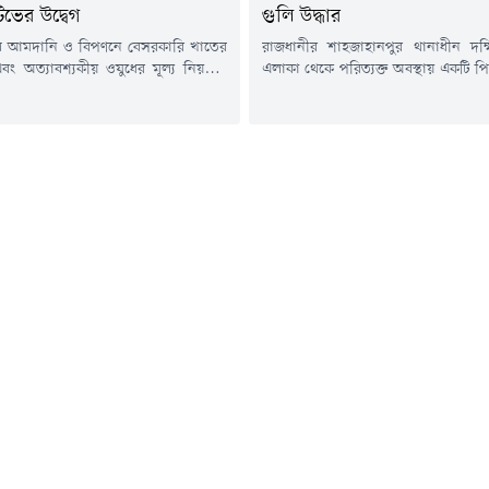
িভের উদ্বেগ
গুলি উদ্ধার
েল আমদানি ও বিপণনে বেসরকারি খাতের
রাজধানীর শাহজাহানপুর থানাধীন দক্
বং অত্যাবশ্যকীয় ওষুধের মূল্য নিয়ন্ত্রণে
এলাকা থেকে পরিত্যক্ত অবস্থায় একটি প
পরিবর্তন নিয়ে গভীর উদ্বেগ প্রকাশ করেছে
রিভলবারসহ ছয় রাউন্ড গুলি উদ্ধার ক
ইনিশিয়েটিভ।গণমাধ্যমে পাঠানো এক
গতকাল শনিবার দিবাগত রাত আনুমান
দ্বেগ প্রকাশ করে সিটিজেন ইনিশিয়েটিভ।
মিনিটে গোপন সংবাদের ভিত্তিতে দক্
বলা হয়, সিটিজেন ইনিশিয়েটিভ গভীর
বাগিচাস্থ ঝিলপাড় পাবলিক টয়লেটের প
সাথে লক্ষ্য করছে যে, জ্বালানি তেল
ময়লার ভাগাড়ে অভিযান চালায় শাহজাহ
িপণন বেসরকারি খাতে সম্প্রসারণ এবং
পুলিশ। পুলিশ জানায়, অভিযানে ময়ল
য়...