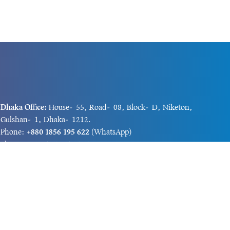
Dhaka Office:
House-55, Road-08, Block-D, Niketon,
Gulshan-1, Dhaka-1212.
Phone:
+880 1856 195 622
(WhatsApp)
Phone:
+880 1869 913 486
Chittagong office:
House-85/A, Road-7, 5th Floor,
O.R.Nizam Road R/A, 15 No. Bagmoniram,Panchlaish,
Chattogram 4000.
Phone:
+880 1850 414 847
Phone:
+880 1313 427 319
Email:
newsnow24official@gmail.com