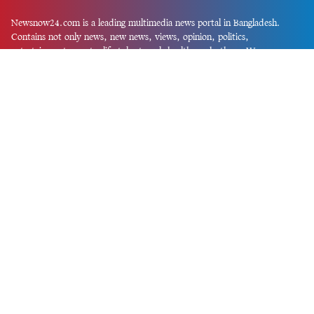
Newsnow24.com is a leading multimedia news portal in Bangladesh.
Contains not only news, new news, views, opinion, politics,
entertainment, sports, lifestyle, travel, health, and others. We are
committed to focusing on Probash news all around the world with
visuals.
তথ্য অধিদফতরের নিবন্ধন নম্বর :১৩৫
Dhaka Office:
House-55, Road-08, Block-D, Niketon, Gulshan-1,
Dhaka-1212.
Phone:
+880 1856 195 622
(WhatsApp)
Phone:
+880 1869 913 486
Chittagong office:
House-85/A, Road-7, 5th Floor, O.R.Nizam Road
R/A, 15 No. Bagmoniram,Panchlaish, Chattogram 4000.
Phone:
+880 1850 414 847
Phone:
+880 1313 427 319
Email:
newsnow24official@gmail.com
Design and Developed by
Md. Asif Iqbal
Privacy Policy
Contact Us