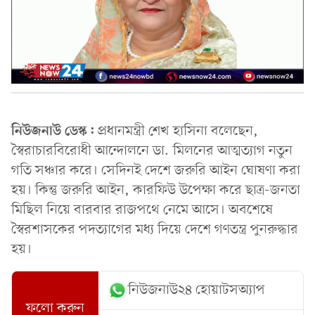
নিউজনাউ ডেস্ক:
প্রধানমন্ত্রী শেখ হাসিনা বলেছেন,
স্বৈরাচারবিরোধী আন্দোলনে ডা. মিলনের আত্মত্যাগ নতুন
গতি সঞ্চার করে। সেদিনই দেশে জরুরি আইন ঘোষণা করা
হয়। কিন্তু জরুরি আইন, কারফিউ উপেক্ষা করে ছাত্র-জনতা
মিছিল নিয়ে বারবার রাজপথে নেমে আসে। অবশেষে
স্বৈরশাসকের পদত্যাগের মধ্য দিয়ে দেশে গণতন্ত্র পুনরুদ্ধার
হয়।
নিউজনাউ২৪ হোয়াটসঅ্যাপ
ফলো করুন