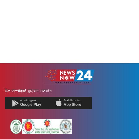
উপ-সম্পাদকঃ
মুহাম্মদ ওসমান
Android app on
Available on the
Google Play
App Store