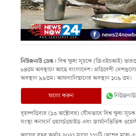
নিউজনাউ ডেস্ক:
বিশ্ব ক্ষুধা সূচকে (জিএইচআই) ভার
৮৪তম অবস্থানে আছে বাংলাদেশ। প্রতিবেশী দেশগুলো
অবস্থান ৯৯তম। আফগানিস্তানের অবস্থান ১০৯ তম।
ফলো করুন
নিউজনাউ
বৃহস্পতিবার (১৩ অক্টোবর) যৌথভাবে বিশ্ব ক্ষুধা সূচক
সংস্থা কনসার্ন ওয়ার্ল্ডওয়াইড এবং জার্মানভিত্তিক ওয়
আগের বছর অর্থাৎ ২০২১ সালে ১১৭টি দেশের মধ্যে এ ত