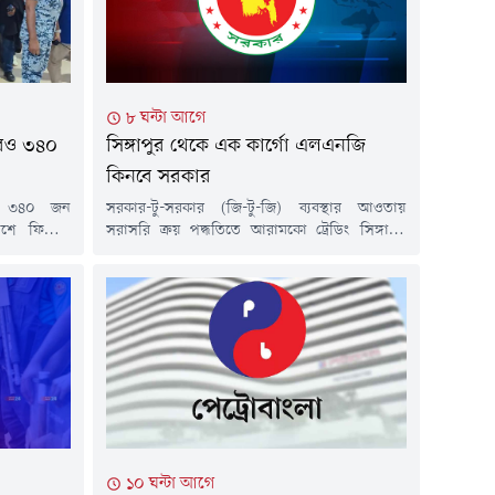
৮ ঘন্টা আগে
আরও ৩৪০
সিঙ্গাপুর থেকে এক কার্গো এলএনজি
কিনবে সরকার
কে ৩৪০ জন
সরকার-টু-সরকার (জি-টু-জি) ব্যবস্থার আওতায়
শে ফিরিয়ে
সরাসরি ক্রয় পদ্ধতিতে আরামকো ট্রেডিং সিঙ্গাপুর
লা ১১টা ৪০
পিটিই লিমিটেডের কাছ থেকে এক কার্গো তরলীকৃত
ফ্লাইটে তারা
প্রাকৃতিক গ্যাস (এলএনজি) আমদানির প্রস্তাব
দরে পৌঁছান।
অনুমোদন করেছে সরকার।অর্থ ও পরিকল্পনা মন্ত্রী
, পররাষ্ট্র
আমির খসরু মাহমুদ চৌধুরীর সভাপতিত্বে শুক্রবার (৭
 কর্মসংস্থান
আগস্ট) ভার্চুয়ালি অনুষ্ঠিত ২০২৬-২৭ অর্থবছরের
 আন্তর্জাতিক
সরকারি ক্রয় সংক্রান্ত মন্ত্রিসভা কমিটির অষ্টম সভায় এ
অনুমোদন দেওয়া...
১০ ঘন্টা আগে