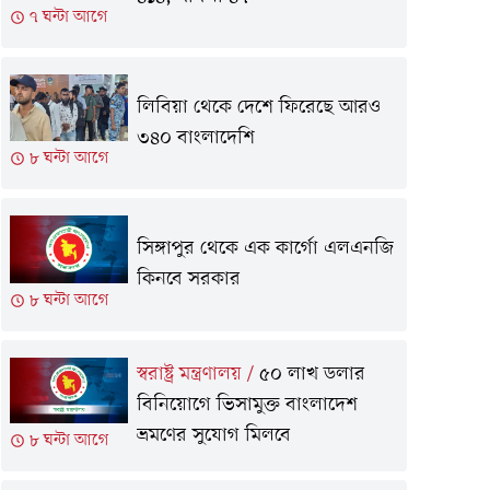
৭ ঘন্টা আগে
লিবিয়া থেকে দে‌শে ফি‌রে‌ছে আরও
৩৪০ বাংলাদেশি
৮ ঘন্টা আগে
সিঙ্গাপুর থেকে এক কার্গো এলএনজি
কিনবে সরকার
৮ ঘন্টা আগে
স্বরাষ্ট্র মন্ত্রণালয়
/
৫০ লাখ ডলার
বিনিয়োগে ভিসামুক্ত বাংলাদেশ
ভ্রমণের সুযোগ মিলবে
৮ ঘন্টা আগে