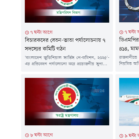
৭ ঘন্টা
৭ ঘন্টা আগে
ডিএমপির অ
বিচারকদের বেতন-ভাতা পর্যালোচনায় ৭
৪১৪, মাম
সদস্যের কমিটি গঠন
রাজধানীত
'বাংলাদেশ জুডিশিয়াল সার্ভিস পে-কমিশন, ২০২৫'-
নিয়মিত অভি
এর প্রতিবেদন পর্যালোচনা করে প্রয়োজনীয় সুপারিশ
করা হয়েছে। এ
তৈরির জন্য সাত সদস্যের একটি কমিটি গঠন করেছে
থানায় ৪৭টি
সরকার। বিচারকদের বেতন, ভাতা ও অন্যান্য সুযোগ-
দিবাগত রা
সুবিধা পর্যালোচনার পর কমিশন এ প্রতিবেদন জমা
১২টা পর্যন্ত
দিয়েছিল।গত ৪ আগস্ট মন্ত্রিপরিষদ বিভাগ থেকে এ
হয়।ডিএমপি জ
বিষয়ে প্রজ্ঞাপন জারি করা হয়।অর্থ ও পরিকল্পনা
বিভাগের...
মন্ত্রীকে কমিটির সভাপতি করা হয়েছে।...
৮ ঘন্টা আগে
৯ ঘন্টা