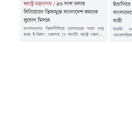
স্বরাষ্ট্র মন্ত্রণালয়
/
৫০ লাখ ডলার
ইতালিতে 
বিনিয়োগে ভিসামুক্ত বাংলাদেশ ভ্রমণের
বাংলাদেশ
সুযোগ মিলবে
যাত্রী
বাংলাদেশের ভিসানীতিতে প্রথমবারের মতো চালু
টরন্টো থ
হচ্ছে ই-ভিসা। শুক্রবার (৭ আগস্ট) স্বরাষ্ট্র মন্ত্রণালয়
এয়ারলাইন্সে
জানিয়েছে, ৫০ লাখ ডলার বিনিয়োগে ভিসামুক্ত ভ্রমণ
বিরতির সম
সুবিধা পাবে বিদেশিরা। একইসাথে বিদেশি
ফিউমিচিনো 
বিনিয়োগকারীরা অন-অ্যারাইভাল ভিসা সুবিধা পাবেন
রয়েছে।জানা
বলেও জানানো হয়। নিউজনাউ/বিজে/২০২৬
ফ্লাইটটি স্
৫টার দিকে 
আগস্ট) স্থা