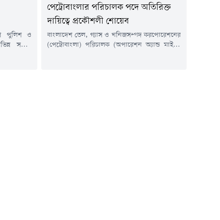
পেট্রোবাংলার পরিচালক পদে অতিরিক্ত
দায়িত্বে প্রকৌশলী শোয়েব
েশ পুলিশ ও
বাংলাদেশ তেল, গ্যাস ও খনিজসম্পদ করপোরেশনের
বিভিন্ন সময়ে
(পেট্রোবাংলা) পরিচালক (অপারেশন অ্যান্ড মাইন্স)
। এ ধরনের
পদে অতিরিক্ত দায়িত্ব পেয়েছেন সংস্থাটির পরিচালক
সতর্ক থাকার
(পিএসসি) পদে কর্মরত ঊর্ধ্বতন মহাব্যবস্থাপক
ুক্রবার (৭
প্রকৌশলী মো. শোয়েব।শুক্রবার (৭ আগস্ট)
য়েড ফেসবুক
পেট্রোবাংলার নিয়োগ, পদোন্নতি ও বদলি শাখা থেকে
বান জানানো
জারি করা এক অফিস আদেশে এ তথ্য জানানো হয়।
ুগ ব্যবস্থা
মহাব্যবস্থাপক (প্রশাসন) শাহানা বেগমের সই করা
আদেশে বলা...