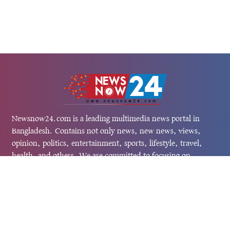
Newsnow24.com is a leading multimedia news portal in
Bangladesh. Contains not only news, new news, views,
opinion, politics, entertainment, sports, lifestyle, travel,
health, and others. We are committed to focusing on
Probash news all around the world with visuals.
তথ্য অধিদফতরের নিবন্ধন নম্বর :১৩৫