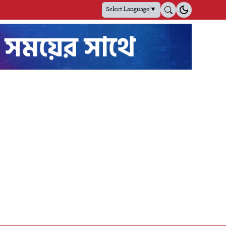
Select Language
▼