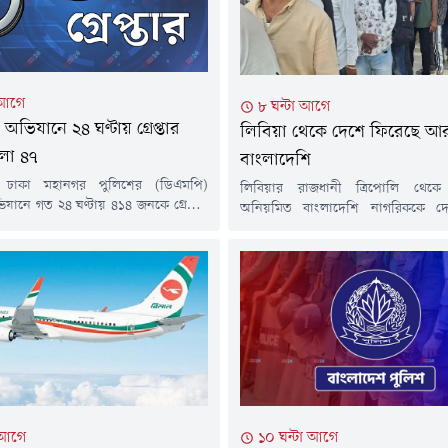
 আগে
৮ ঘন্টা আগে
ভিযানে ২৪ ঘণ্টায় গ্রেপ্তার
লিবিয়া থেকে দে‌শে ফি‌রে‌ছে 
লা ৪৭
বাংলাদেশি
ে ঢাকা মহানগর পুলিশের (ডিএমপি)
লিবিয়ার রাজধানী ত্রিপোলি থে
যানে গত ২৪ ঘণ্টায় ৪১৪ জনকে গ্রেপ্তার
অনিয়মিত বাংলাদেশি নাগরিককে দে
 সময় গ্রেপ্তার ব্যক্তিদের বিরুদ্ধে বিভিন্ন
আনা হয়েছে।শুক্রবার (৭ আগস্ট) বে
 মামলা দায়ের করেছে পুলিশ।গত বুধবার
মিনিটে ফ্লাই ওইয়া এয়ারলাইন্সের একটি 
ত ১২টা থেকে গতকাল বৃহস্পতিবার রাত
হজরত শাহজালাল আন্তর্জাতিক বিমানবন্
 চলা অভিযানে এসব ব্যক্তিকে গ্রেপ্তার করা
লিবিয়ায় অবস্থিত বাংলাদেশ দূতাবাস
ানায়, গ্রেপ্তার ব্যক্তিদের মধ্যে রমনা
মন্ত্রণালয় এবং প্রবাসী কল্যাণ ও বৈদেশিক
মন্ত্রণালয়ের মাধ্যমে লিবিয়া সরকার ও
অভিবাসন সংস্থার সহযোগিতায়...
 আগে
১০ ঘন্টা আগে