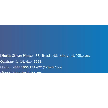
Dhaka Office:
House-55, Road-08, Block-D, Niketon,
Gulshan-1, Dhaka-1212.
Phone:
+880 1856 195 622
(WhatsApp)
Phone:
+880 1869 913 486
Chittagong office:
House-85/A, Road-7, 5th Floor,
O.R.Nizam Road R/A, 15 No. Bagmoniram,Panchlaish,
Chattogram 4000.
Phone:
+880 1850 414 847
Phone:
+880 1313 427 319