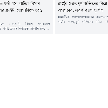
৬ ঘণ্টা ধরে আটকে বিমান
রাষ্ট্রের গুরুত্বপূর্ণ ব্যক্তিদের নিয়ে
ের ফ্লাইট, ভোগান্তিতে ২৫৬
অপপ্রচার, সতর্ক করল পুলিশ
সামাজিক যোগাযোগমাধ্যমে বাংলাদ
রাষ্ট্রের গুরুত্বপূর্ণ ব্যক্তিদের নিয়ে 
েকে ঢাকাগামী বিমান বাংলাদেশ
অপপ্রচার চালানোর অভিযোগ উঠেছে
র একটি ফ্লাইট নির্ধারিত জ্বালানি নেওয়ার
বিভ্রান্তিকর প্রচারণা থেকে সবাইকে 
য় যান্ত্রিক ত্রুটির কারণে ইতালির
আহ্বান জানিয়েছে বাংলাদেশ পুলিশ।শ
বিমানবন্দরে প্রায় ছয় ঘণ্টা ধরে আটকে
আগস্ট) বাংলাদেশ পুলিশের ভেরিফা
 গেছে, ২৫৬ জন যাত্রী নিয়ে বিজি৩০৬
পেজ থেকে দেওয়া এক বার্তায় এ আহ্
থানীয় সময় বৃহস্পতিবার (৬ আগস্ট) বিকেল
হয়। অপপ্রচার অব্যাহত থাকলে আইনান
টরন্টো থেকে ছেড়ে আসার পর শুক্রবার (৭
নেওয়া হবে বলেও...
নীয় সময়...