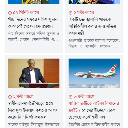
৫৭ মিনিট আগে
২ ঘন্টা আগে
পাঁচ দিনের সফরে দক্ষিণ সুদান
একটি চক্র জ্বালানি খাতকে
ও আবেই গেলেন সেনাপ্রধান
অস্থিতিশীল করার জন্য সক্রিয়:
প্রধানমন্ত্রী
পাঁচ দিনের সফরে দক্ষিণ সুদান ও
আবেই গেছেন সেনাবাহিনী প্রধান
প্রধানমন্ত্রী তারেক রহমান বলেছেন,
জেনারেল ওয়াকার-উজ-জামান।
বিদ্যুৎ ও জ্বালানি খাতকে ঘিরে
শনিবার (৮ আগস্ট) তিনি ঢাকা
একটি চক্র সুপরিকল্পিতভাবে
ত্যাগ করেন বলে জানিয়েছে
অস্থিতিশীলতা সৃষ্টির চেষ্টা করছে।
আন্তঃবাহিনী জনসংযোগ
শনিবার সকালে ডক্টরস
পরিদপ্তরের (আইএসপিআর)
এসোসিয়েশন অব বাংলাদেশের
পাঠানো এক সংবাদ বিজ্ঞপ্তিতে এ
(ড্যাব) ৩৭তম প্রতিষ্ঠাবার্ষিকী
তথ্য জানানো হয়।আইএসপিআর
উপলক্ষে জাতীয় সংসদের এলডি
জানায়, সফরকালে সেনাবাহিনী
হলে আয়োজিত চিকিৎসক
প্রধান দক্ষিণ সুদান ও আবেইতে
সমাবেশে তিনি এ কথা বলেন।
২ ঘন্টা আগে
৩ ঘন্টা আগে
জাতিসংঘ শান্তিরক্ষা মিশনে
প্রধানমন্ত্রী বলেন, জ্বালানি সমস্যা
মোতায়েনরত বাংলাদেশি
স্বাধীনতা-সার্বভৌমত্বের প্রশ্নে
যান্ত্রিক ক্রটিতে আটকা বিমানের
সমাধানে সরকার পরিকল্পনা করছে।
কন্টিনজেন্ট পরিদর্শন করবেন।
আমরা যখন দায়িত্ব গ্রহণ করেছি,
সিরাজুল ইসলাম কখনো আপস
ফ্লাইট
/
রোমের উদ্দেশ্যে ঢাকা
এছাড়াও উভয় স্থানের...
তখন একটি...
করেননি: মির্জা ফখরুল
ছেড়েছে প্রকৌশলী দল
সাবেক রাষ্ট্রদূত সিরাজুল ইসলামকে
ইতালির রোমে যান্ত্রিক ত্রুটির কারণে