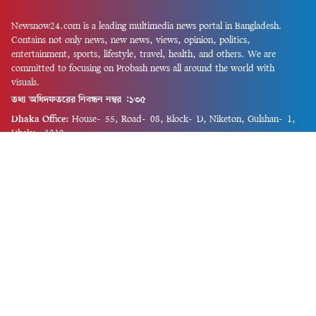
Newsnow24.com is a leading multimedia news portal in Bangladesh.
Contains not only news, new news, views, opinion, politics,
entertainment, sports, lifestyle, travel, health, and others. We are
committed to focusing on Probash news all around the world with
visuals.
তথ্য অধিদফতরের নিবন্ধন নম্বর :১৩৫
Dhaka Office:
House-55, Road-08, Block-D, Niketon, Gulshan-1,
Dhaka-1212.
Phone:
+880 1856 195 622
(WhatsApp)
Phone:
+880 1869 913 486
Chittagong office:
House-85/A, Road-7, 5th Floor, O.R.Nizam Road
R/A, 15 No. Bagmoniram,Panchlaish, Chattogram 4000.
Phone:
+880 1850 414 847
Phone:
+880 1313 427 319
Email:
newsnow24official@gmail.com
Design and Developed by
Md. Asif Iqbal
Privacy Policy
Contact Us