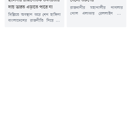
হাসিনার রাজনৈতিক তৎপরতার
গেলো তরুণের
খাতুন,...
দায় ভারত এড়াতে পারে না
রাজধানীর মহাখালীর পাগলার
পোল এলাকায় রেললাইন পার
দিল্লিতে অবস্থান করে শেখ হাসিনা
হওয়ার সময় ট্রেনের ধাক্কায় এক
বাংলাদেশের রাজনীতি নিয়ে যে
তরুণ প্রাণ হারিয়েছেন।শনিবার (৮
বক্তব্য ও রাজনৈতিক তৎপরতা
আগস্ট) সকাল সাড়ে ৯টার দিকে এ
চালাচ্ছেন, এর দায় ভারত এড়াতে
দুর্ঘটনা ঘটে। পরে গুরুতর আহত
পারে না বলে মন্তব্য করেছেন
অবস্থায় ওই তরুণকে উদ্ধার করে
স্বরাষ্ট্রমন্ত্রী সালাহউদ্দিন আহমেদ।
স্থানীয় একটি হাসপাতাল হয়ে ঢাকা
তিনি বলেন, বাংলাদেশের সাথে
মেডিকেল কলেজ হাসপাতালের
ভারত বন্ধুত্বপূর্ণ সম্পর্ক বজায় রাখতে
জরুরি বিভাগে নেওয়া হয়। সেখানে
চাইলে পারস্পরিক মর্যাদা, সম্মান ও
কর্তব্যরত চিকিৎসক সাড়ে ১১টার
সার্বভৌম সমতার ভিত্তিতে সেই
দিকে...
সম্পর্ক এগিয়ে নিতে হবে। একই
সাথে...