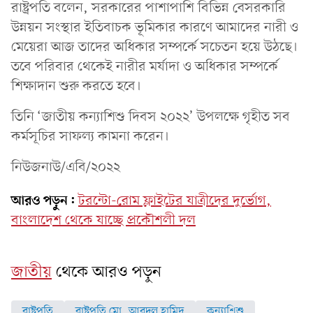
রাষ্ট্রপতি বলেন, সরকারের পাশাপাশি বিভিন্ন বেসরকারি
উন্নয়ন সংস্থার ইতিবাচক ভূমিকার কারণে আমাদের নারী ও
মেয়েরা আজ তাদের অধিকার সম্পর্কে সচেতন হয়ে উঠছে।
তবে পরিবার থেকেই নারীর মর্যাদা ও অধিকার সম্পর্কে
শিক্ষাদান শুরু করতে হবে।
তিনি ‘জাতীয় কন্যাশিশু দিবস ২০২২’ উপলক্ষে গৃহীত সব
কর্মসূচির সাফল্য কামনা করেন।
নিউজনাউ/এবি/২০২২
আরও পড়ুন:
টরন্টো-রোম ফ্লাইটের যাত্রীদের দুর্ভোগ,
বাংলাদেশ থেকে যাচ্ছে প্রকৌশলী দল
জাতীয়
থেকে আরও পড়ুন
রাষ্ট্রপতি
রাষ্ট্রপতি মো. আবদুল হামিদ
কন্যাশিশু