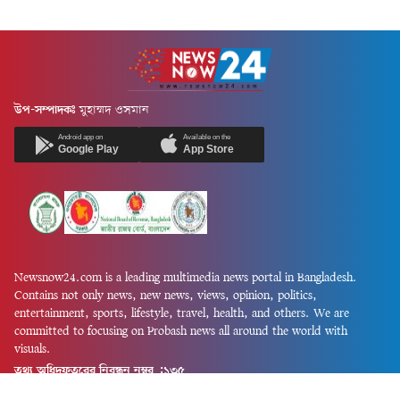
উপ-সম্পাদকঃ
মুহাম্মদ ওসমান
Android app on
Available on the
Google Play
App Store
Newsnow24.com is a leading multimedia news portal in Bangladesh.
Contains not only news, new news, views, opinion, politics,
entertainment, sports, lifestyle, travel, health, and others. We are
committed to focusing on Probash news all around the world with
visuals.
তথ্য অধিদফতরের নিবন্ধন নম্বর :১৩৫
Dhaka Office:
House-55, Road-08, Block-D, Niketon, Gulshan-1,