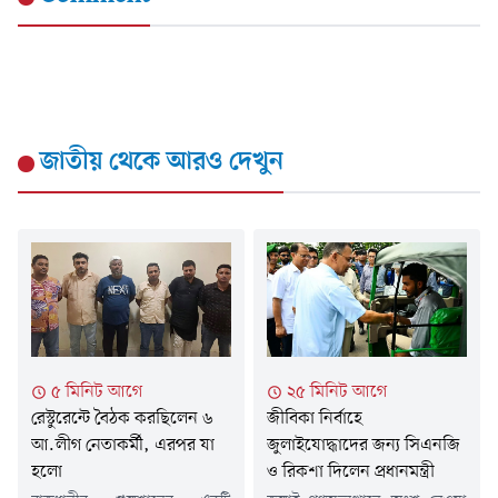
জাতীয়
থেকে আরও দেখুন
৫ মিনিট আগে
২৫ মিনিট আগে
রেস্টুরেন্টে বৈঠক করছিলেন ৬
জীবিকা নির্বাহে
আ.লীগ নেতাকর্মী, এরপর যা
জুলাইযোদ্ধাদের জন্য সিএনজি
হলো
ও রিকশা দিলেন প্রধানমন্ত্রী