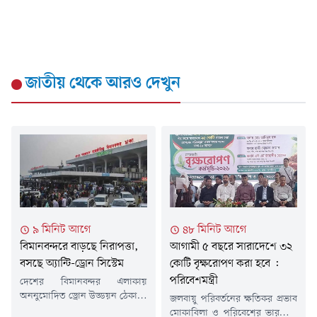
জাতীয়
থেকে আরও দেখুন
৯ মিনিট আগে
৪৮ মিনিট আগে
বিমানবন্দরে বাড়ছে নিরাপত্তা,
আগামী ৫ বছরে সারাদেশে ৩২
বসছে অ্যান্টি-ড্রোন সিস্টেম
কোটি বৃক্ষরোপণ করা হবে :
পরিবেশমন্ত্রী
দেশের বিমানবন্দর এলাকায়
অননুমোদিত ড্রোন উড্ডয়ন ঠেকাতে
জলবায়ু পরিবর্তনের ক্ষতিকর প্রভাব
অ্যান্টি-ড্রোন সিস্টেম স্থাপনের
মোকাবিলা ও পরিবেশের ভারসাম্য