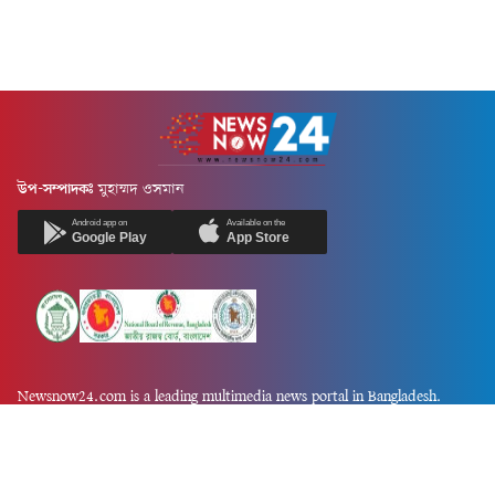
উপ-সম্পাদকঃ
মুহাম্মদ ওসমান
Android app on
Available on the
Google Play
App Store
Newsnow24.com is a leading multimedia news portal in Bangladesh.
Contains not only news, new news, views, opinion, politics,
entertainment, sports, lifestyle, travel, health, and others. We are
committed to focusing on Probash news all around the world with
visuals.