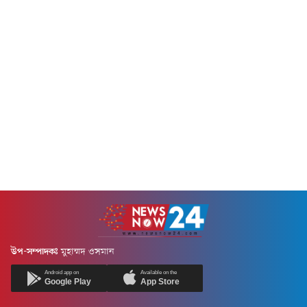
উপ-সম্পাদকঃ
মুহাম্মদ ওসমান
Android app on
Available on the
Google Play
App Store