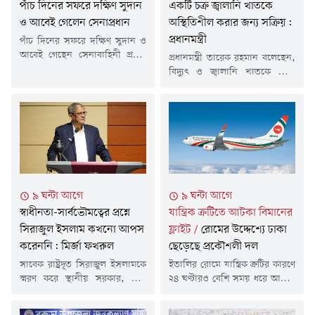
পাঁচ দিনের সফরে দক্ষিণ সুদান
একটি চক্র জ্বালানি খাতকে
ও আবেই গেলেন সেনাপ্রধান
অস্থিতিশীল করার জন্য সক্রিয়:
প্রধানমন্ত্রী
পাঁচ দিনের সফরে দক্ষিণ সুদান ও
আবেই গেছেন সেনাবাহিনী প্রধান
প্রধানমন্ত্রী তারেক রহমান বলেছেন,
জেনারেল ওয়াকার-উজ-জামান।
বিদ্যুৎ ও জ্বালানি খাতকে ঘিরে
শনিবার (৮ আগস্ট) তিনি ঢাকা
একটি চক্র সুপরিকল্পিতভাবে
ত্যাগ করেন বলে জানিয়েছে
অস্থিতিশীলতা সৃষ্টির চেষ্টা করছে।
আন্তঃবাহিনী জনসংযোগ
শনিবার সকালে ডক্টরস
পরিদপ্তরের (আইএসপিআর)
এসোসিয়েশন অব বাংলাদেশের
পাঠানো এক সংবাদ বিজ্ঞপ্তিতে এ
(ড্যাব) ৩৭তম প্রতিষ্ঠাবার্ষিকী
তথ্য জানানো হয়।আইএসপিআর
উপলক্ষে জাতীয় সংসদের এলডি
জানায়, সফরকালে সেনাবাহিনী
হলে আয়োজিত চিকিৎসক
প্রধান দক্ষিণ সুদান ও আবেইতে
সমাবেশে তিনি এ কথা বলেন।
৯ ঘন্টা আগে
৯ ঘন্টা আগে
জাতিসংঘ শান্তিরক্ষা মিশনে
প্রধানমন্ত্রী বলেন, জ্বালানি সমস্যা
মোতায়েনরত বাংলাদেশি
স্বাধীনতা-সার্বভৌমত্বের প্রশ্নে
যান্ত্রিক ক্রটিতে আটকা বিমানের
সমাধানে সরকার পরিকল্পনা করছে।
কন্টিনজেন্ট পরিদর্শন করবেন।
আমরা যখন দায়িত্ব গ্রহণ করেছি,
সিরাজুল ইসলাম কখনো আপস
ফ্লাইট
/
রোমের উদ্দেশ্যে ঢাকা
এছাড়াও উভয় স্থানের...
তখন একটি...
করেননি: মির্জা ফখরুল
ছেড়েছে প্রকৌশলী দল
সাবেক রাষ্ট্রদূত সিরাজুল ইসলামকে
ইতালির রোমে যান্ত্রিক ত্রুটির কারণে
স্মরণ করে স্থানীয় সরকার, পল্লী
২৪ ঘণ্টারও বেশি সময় ধরে আটকে
উন্নয়ন ও সমবায়মন্ত্রী মির্জা ফখরুল
থাকা বিমান বাংলাদেশ
ইসলাম আলমগীর বলেছেন,
এয়ারলাইনসের বিজি-৩০৬