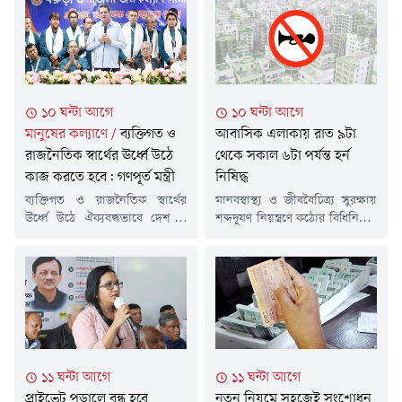
বাংলাদেশের স্বাধীনতা ও
ফ্লাইটের উড়োজাহাজটি মেরামতে
সার্বভৌমত্বের প্রশ্নে তিনি কখনো
রোমের উদ্দেশে ঢাকা ছেড়েছেন
আপস করেননি।ঢাকার নর্থ সাউথ
একদল প্রকৌশলী। প্রয়োজনীয়
ইউনিভার্সিটিতে অনুষ্ঠিত 'সেকেন্ড
যন্ত্রাংশ ও সরঞ্জাম সঙ্গে নিয়ে তারা
অ্যানুয়াল বাংলাদেশ এমপাওয়ার্ড
উড়োজাহাজটির কারিগরি ত্রুটি
কনফারেন্স'-এ মির্জা ফখরুল এ কথা
সারাতে রোমে গেছেন। দীর্ঘ সময়
১০ ঘন্টা আগে
১০ ঘন্টা আগে
বলেন। অনুষ্ঠানে 'রিক্লেইমিং
ধরে ফ্লাইটটি আটকে থাকায়
মানুষের কল্যাণে
/
ব্যক্তিগত ও
আবাসিক এলাকায় রাত ৯টা
বাংলাদেশ: ডেমোক্রেসি, গভর্ন্যান্স
ভোগান্তিতে পড়েছেন এর ২৫৯ জন
অ্যান্ড নেশন বিল্ডিং-সিলেক্টেড
যাত্রী।শনিবার...
রাজনৈতিক স্বার্থের ঊর্ধ্বে উঠে
থেকে সকাল ৬টা পর্যন্ত হর্ন
রাইটিংস অব...
কাজ করতে হবে: গণপূর্ত মন্ত্রী
নিষিদ্ধ
ব্যক্তিগত ও রাজনৈতিক স্বার্থের
মানবস্বাস্থ্য ও জীববৈচিত্র্য সুরক্ষায়
ঊর্ধ্বে উঠে ঐক্যবদ্ধভাবে দেশ ও
শব্দদূষণ নিয়ন্ত্রণে কঠোর বিধিনিষেধ
নিজ নিজ এলাকার মানুষের কল্যাণে
জারি করেছে পরিবেশ
কাজ করার আহ্বান জানিয়েছেন
অধিদপ্তর।'শব্দদূষণ (নিয়ন্ত্রণ)
গৃহায়ন ও গণপূর্তমন্ত্রী জাকারিয়া
বিধিমালা, ২০২৫' অনুযায়ী
তাহের।শনিবার (০৮ আগস্ট )
নির্ধারিত শব্দমাত্রা মেনে চলতে
রাজধানীর কাকরাইলে ইনস্টিটিউশন
নাগরিকদের প্রতি আহ্বান জানিয়ে
অব ডিপ্লোমা ইঞ্জিনিয়ার্স,
একটি গণবিজ্ঞপ্তি প্রকাশ করেছে
বাংলাদেশ (আইডিইবি) ভবনে
সংস্থাটি।পরিবেশ অধিদফতরের
'বরুড়া উপজেলা জনকল্যাণ সমিতি,
মহাপরিচালক ড. মো. লুৎফর
১১ ঘন্টা আগে
১১ ঘন্টা আগে
ঢাকা'-এর নবনির্বাচিত কার্যকরী
রহমান স্বাক্ষরিত এ গণবিজ্ঞপ্তি গত
প্রাইভেট পড়ালে বন্ধ হবে
নতুন নিয়মে সহজেই সংশোধন
পরিষদের দায়িত্ব গ্রহণ, অভিষেক ও
বৃহস্পতিবার (৪ আগস্ট) প্রকাশ করা