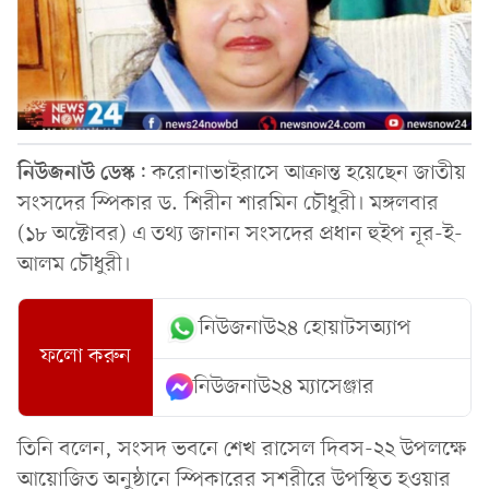
নিউজনাউ
ডেস্ক
: করোনাভাইরাসে আক্রান্ত হয়েছেন জাতীয়
সংসদের স্পিকার ড. শিরীন শারমিন চৌধুরী। মঙ্গলবার
(১৮ অক্টোবর) এ তথ্য জানান সংসদের প্রধান হুইপ নূর-ই-
আলম চৌধুরী।
নিউজনাউ২৪ হোয়াটসঅ্যাপ
ফলো করুন
নিউজনাউ২৪ ম্যাসেঞ্জার
তিনি বলেন, সংসদ ভবনে শেখ রাসেল দিবস-২২ উপলক্ষে
আয়োজিত অনুষ্ঠানে স্পিকারের সশরীরে উপস্থিত হওয়ার