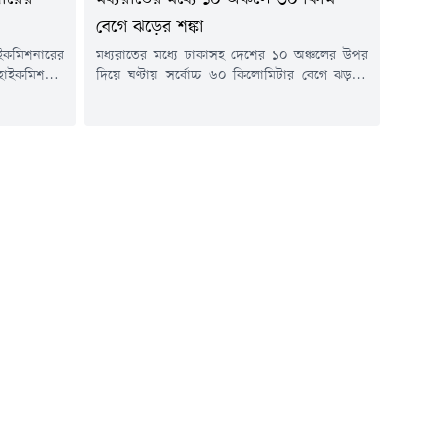
বেগে ঝড়ের শঙ্কা
ইকমিশনারের
মধ্যরাতের মধ্যে ঢাকাসহ দেশের ১০ অঞ্চলের উপর
 হাইকমিশনার
দিয়ে ঘণ্টায় সর্বোচ্চ ৬০ কিলোমিটার বেগে ঝড়সহ
 ইমরান আহত
বজ্রবৃষ্টি হতে পারে।বৃহস্পতিবার (৬ আগস্ট) দিবাগত
ন্টিনেন্টাল
রাত ১ টা পর্যন্ত দেশের অভ্যন্তরীণ নদীবন্দরগুলোর
র নিয়ন্ত্রণ
জন্য দেওয়া পূর্বাভাসে এসব তথ্য জানায় আবহাওয়া
।বৃহস্পতিবার
অধিদফতর।পূর্বাভাসে আবহাওয়াবিদ এ কে এম
 হাসপাতালে
নাজমুল হক জানান, 'পাবনা, টাঙ্গাইল, ঢাকা,
গেছে, তারা
ফরিদপুর, বরিশাল, পটুয়াখালী, কুমিল্লা,
নোয়াখালী,...