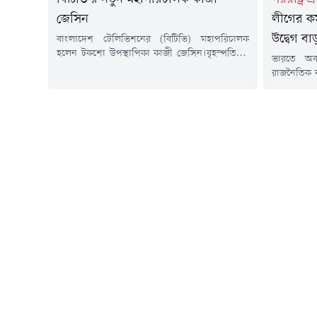
জেসিন
লীগের কর্
উদ্বেগ বাড
বাংলাদেশ টেলিভিশনের (বিটিভি) মহাপরিচালক
হলেন টকশো উপস্থাপিকা কাজী জেসিন।বৃহস্পতিবার
ভারতে অব
(৬ আগস্ট) তাঁকে এক বছরের জন্য বিটিভির
রাজনৈতিক কর
মহাপরিচালক হিসেবে নিয়োগ দিয়ে প্রজ্ঞাপন জারি
ভারত সম্পর
করা হয়।জনপ্রশাসন মন্ত্রণালয় থেকে জারি করা
পারে বলে মন্
প্রজ্ঞাপনে বলা হয়েছে, অন্য কোনো পেশা, ব্যবসা,
ওবায়েদ ইসল
সরকারি, আধা সরকারি ও বেসরকারি প্রতিষ্ঠানের
সাজাপ্রাপ্ত 
সাথে সম্পর্ক পরিত্যাগের শর্তে তাঁকে এক বছরের জন্য
না, সেই সি
মহাপরিচালক...
(৬ আগস্ট)
মন্ত্রণালয়ে...