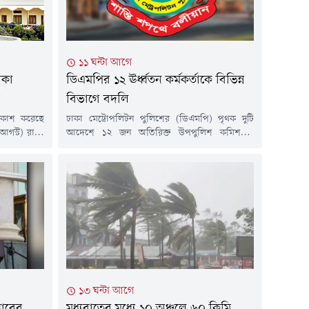
১১ ঘন্টা আগে
িকা
ডিএমপির ১২ ঊর্ধ্বতন কর্মকর্তাকে বিভিন্ন
বিভাগে বদলি
প্রকাশ করেছে
ঢাকা মেট্রোপলিটন পুলিশের (ডিএমপি) পৃথক দুটি
 আগস্ট) রাতে
আদেশে ১২ জন অতিরিক্ত উপপুলিশ কমিশনার
ি নির্বাচনের
(এডিসি) ও সহকারী পুলিশ কমিশনারকে (এসি) বদলি
যের (এমপি)
করা হয়েছে।বৃহস্পতিবার (৬ আগস্ট) ডিএমপির উপ-
য়।এর আগে
পুলিশ কমিশনার (সদর দপ্তর ও প্রশাসন) মো.
 তফসিল ঘোষণা
শাহরিয়ার আলী স্বাক্ষরিত পৃথক দুটি আদেশ দেওয়া
নির্বাচনে
হয়। আদেশে বলা হয়, ডিএমপির ট্রাফিক তেজগাঁও
৩ আগস্ট। এ
বিভাগের অতিরিক্ত উপ-পুলিশ কমিশনার তানিয়া...
১৩ ঘন্টা আগে
নারের
মধ্যরাতের মধ্যে ১০ অঞ্চলে ৬০ কিমি