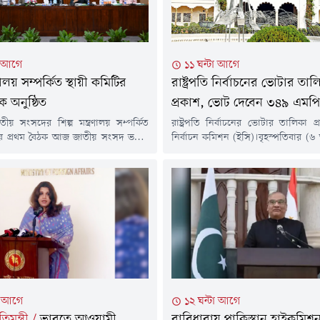
া আগে
১১ ঘন্টা আগে
্রণালয় সম্পর্কিত স্থায়ী কমিটির
রাষ্ট্রপতি নির্বাচনের ভোটার তাল
ক অনুষ্ঠিত
প্রকাশ, ভোট দেবেন ৩৪৯ এমপি
তীয় সংসদের শিল্প মন্ত্রণালয় সম্পর্কিত
রাষ্ট্রপতি নির্বাচনের ভোটার তালিকা 
িটির প্রথম বৈঠক আজ জাতীয় সংসদ ভবনে
নির্বাচন কমিশন (ইসি)।বৃহস্পতিবার (৬
াপতি মো. আবুল কালামের সভাপতিত্বে
নির্বাচন কমিশন সচিবালয় থেকে রাষ্ট্রপত
়েছে। বৈঠকে বাজেট বাস্তবায়নে স্বচ্ছতা,
ভোটার &zwj;হিসেবে ৩৪৯ সংসদ সদস্
তা ও দক্ষতা নিশ্চিত করার ওপর
নামের তালিকা প্রকাশ করা হ
 করা হয়।পাশাপাশি, উন্নয়ন প্রকল্পসমূহ
আনুষ্ঠানিকভাবে রাষ্ট্রপতি নির্বাচনের
ময়ের মধ্যে সম্পন্ন করা, বরাদ্দের যথাযথ
করা হয়। ঘোষিত তফসিল অনুযায়ী, 
শ্চিত করা, শিল্পখাতের প্রতিযোগিতা
মনোনয়নপত্র দাখিলের শেষ তারিখ ১
ছাড়া মনোনয়নপত্র...
া আগে
১২ ঘন্টা আগে
তিমন্ত্রী
/
ভারতে আওয়ামী
বারিধারায় পাকিস্তান হাইকমিশ