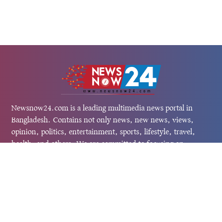
Newsnow24.com is a leading multimedia news portal in
Bangladesh. Contains not only news, new news, views,
opinion, politics, entertainment, sports, lifestyle, travel,
health, and others. We are committed to focusing on
Probash news all around the world with visuals.
তথ্য অধিদফতরের নিবন্ধন নম্বর :১৩৫