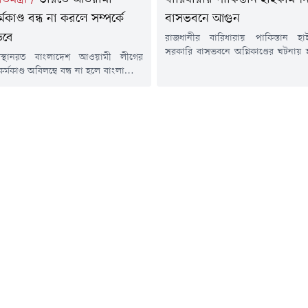
মকাণ্ড বন্ধ না করলে সম্পর্কে
বাসভবনে আগুন
়বে
রাজধানীর বারিধারায় পাকিস্তান হা
সরকারি বাসভবনে অগ্নিকাণ্ডের ঘটনায়
স্থানরত বাংলাদেশ আওয়ামী লীগের
ইমরান হায়দার ও তার স্ত্রী নাইমা
্মকাণ্ড অবিলম্বে বন্ধ না হলে বাংলাদেশ-
হয়েছেন। তাদের রাজধানীর গুলশানের ক
্কের ভবিষ্যৎ নিয়ে উদ্বেগ আরও বাড়তে
হাসপাতালে ভর্তি করা হয়েছে। হাসপাতালে
তব্য করেছেন পররাষ্ট্র প্রতিমন্ত্রী শামা
কক্ষ থেকে এ তথ্য নিশ্চিত করা হয়েছে
াম।তিনি বলেন, স্বৈরাচারী ফ্যাসিবাদ ও
(৬ আগস্ট) সকাল ৯টার দিকে দুজনকে
রাজনৈতিক নেতৃত্বকে প্রশ্রয় দেয়া হবে কি
নেয়া হয়। হাসপাতাল সূত্রে জানা 
দ্ধান্ত ভারতকেই নিতে হবে।বৃহস্পতিবার
নিবিড়...
 সন্ধ্যায় সেগুনবাগিচায় পররাষ্ট্র