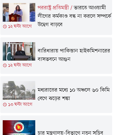
পররাষ্ট্র প্রতিমন্ত্রী
/
ভারতে আওয়ামী
লীগের কর্মকাণ্ড বন্ধ না করলে সম্পর্কে
উদ্বেগ বাড়বে
১২ ঘন্টা আগে
বারিধারায় পাকিস্তান হাইকমিশনারের
বাসভবনে আগুন
১২ ঘন্টা আগে
মধ্যরাতের মধ্যে ১০ অঞ্চলে ৬০ কিমি
বেগে ঝড়ের শঙ্কা
১৩ ঘন্টা আগে
চার মন্ত্রণালয়-বিভাগে নতুন সচিব