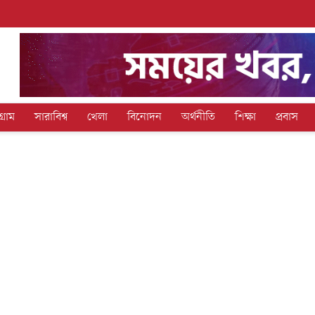
গ্রাম
সারাবিশ্ব
খেলা
বিনোদন
অর্থনীতি
শিক্ষা
প্রবাস