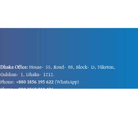
Dhaka Office:
House-55, Road-08, Block-D, Niketon,
Gulshan-1, Dhaka-1212.
Phone:
+880 1856 195 622
(WhatsApp)
Phone:
+880 1869 913 486
Chittagong office:
House-85/A, Road-7, 5th Floor,
O.R.Nizam Road R/A, 15 No. Bagmoniram,Panchlaish,
Chattogram 4000.
Phone:
+880 1850 414 847
Phone:
+880 1313 427 319
Email:
newsnow24official@gmail.com