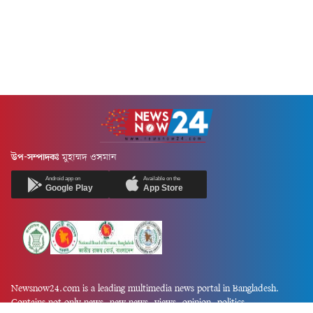
উপ-সম্পাদকঃ
মুহাম্মদ ওসমান
Android app on
Available on the
Google Play
App Store
Newsnow24.com is a leading multimedia news portal in Bangladesh.
Contains not only news, new news, views, opinion, politics,