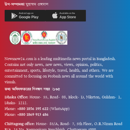
উপ-সম্পাদকঃ
মুহাম্মদ ওসমান
Android app on
Available on the
Google Play
App Store
Newsnow24.com is a leading multimedia news portal in Bangladesh.
Contains not only news, new news, views, opinion, politics,
entertainment, sports, lifestyle, travel, health, and others. We are
committed to focusing on Probash news all around the world with
visuals.
তথ্য অধিদফতরের নিবন্ধন নম্বর :১৩৫
Dhaka Office:
House-55, Road-08, Block-D, Niketon, Gulshan-1,
Dhaka-1212.
Phone:
+880 1856 195 622
(WhatsApp)
Phone:
+880 1869 913 486
Chittagong office:
House-85/A, Road-7, 5th Floor, O.R.Nizam Road
R/A, 15 No. Bagmoniram,Panchlaish, Chattogram 4000.