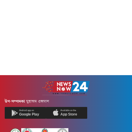
উপ-সম্পাদকঃ
মুহাম্মদ ওসমান
Android app on
Available on the
Google Play
App Store