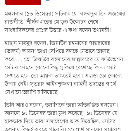
মঙ্গলবার (১৩ ডিসেম্বর) সচিবালয়ে ‘বঙ্গবন্ধুর তিন প্রজন্মের
রাজনীতি’ শীর্ষক গ্রন্থের মোড়ক উন্মোচন শেষে
সাংবাদিকদের প্রশ্নের উত্তরে এ কথা বলেন তথ্যমন্ত্রী।
হাছান মাহমুদ বলেন, জিয়াউর রহমানের স্কাল্পচারের
(ভাস্কর্য) আয়না ভাঙা দেখিয়ে বলছে যেভাবে তছনছ
করে..., তো জিয়াউর রহমানের স্কাল্পচারের যে ফাউন্ডেশন
সেটার পেছনে কোনোকিছু লুকিয়ে রেখেছে কি না সেটা
দেখতে হলে তো আয়না ভাঙতেই হবে। এছাড়া তো কোনো
উপায় নেই। সুতরাং আইনশৃঙ্খলা বাহিনী তদন্তের স্বার্থে
সেখানে তল্লাশি চালিয়েছে।
তিনি আরও বলেন, তল্লাশিকে তারা অতিরঞ্জিত বলছেন।
আসলে ১০ ডিসেম্বর তারা ফ্লপ করেছে। ১০ ডিসেম্বর যে
হাকডাক দিয়ে তারা সমাবেশের ডাক দিয়েছিল, সেটার
তুলনায় কিছুই করতে পারেনি। ১০ লাখ মানুষের সমাবেশ