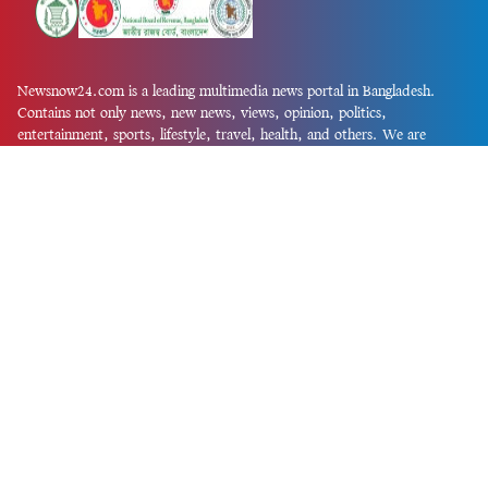
Newsnow24.com is a leading multimedia news portal in Bangladesh.
Contains not only news, new news, views, opinion, politics,
entertainment, sports, lifestyle, travel, health, and others. We are
committed to focusing on Probash news all around the world with
visuals.
তথ্য অধিদফতরের নিবন্ধন নম্বর :১৩৫
Dhaka Office:
House-55, Road-08, Block-D, Niketon, Gulshan-1,
Dhaka-1212.
Phone:
+880 1856 195 622
(WhatsApp)
Phone:
+880 1869 913 486
Chittagong office:
House-85/A, Road-7, 5th Floor, O.R.Nizam Road
R/A, 15 No. Bagmoniram,Panchlaish, Chattogram 4000.
Phone:
+880 1850 414 847
Phone:
+880 1313 427 319
Email:
newsnow24official@gmail.com
Design and Developed by
Md. Asif Iqbal
Privacy Policy
Contact Us