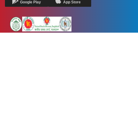
Google Play
App Store
Newsnow24.com is a leading multimedia news portal in Bangladesh.
Contains not only news, new news, views, opinion, politics,
entertainment, sports, lifestyle, travel, health, and others. We are
committed to focusing on Probash news all around the world with
visuals.
তথ্য অধিদফতরের নিবন্ধন নম্বর :১৩৫
Dhaka Office:
House-55, Road-08, Block-D, Niketon, Gulshan-1,
Dhaka-1212.
Phone:
+880 1856 195 622
(WhatsApp)
Phone:
+880 1869 913 486
Chittagong office:
House-85/A, Road-7, 5th Floor, O.R.Nizam Road
R/A, 15 No. Bagmoniram,Panchlaish, Chattogram 4000.
Phone:
+880 1850 414 847
Phone:
+880 1313 427 319