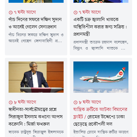
৭ ঘন্টা আগে
৭ ঘন্টা আগে
পাঁচ দিনের সফরে দক্ষিণ সুদান
একটি চক্র জ্বালানি খাতকে
ও আবেই গেলেন সেনাপ্রধান
অস্থিতিশীল করার জন্য সক্রিয়:
প্রধানমন্ত্রী
পাঁচ দিনের সফরে দক্ষিণ সুদান ও
আবেই গেছেন সেনাবাহিনী প্রধান
প্রধানমন্ত্রী তারেক রহমান বলেছেন,
জেনারেল ওয়াকার-উজ-জামান।
বিদ্যুৎ ও জ্বালানি খাতকে ঘিরে
শনিবার (৮ আগস্ট) তিনি ঢাকা
একটি চক্র সুপরিকল্পিতভাবে
ত্যাগ করেন বলে জানিয়েছে
অস্থিতিশীলতা সৃষ্টির চেষ্টা করছে।
আন্তঃবাহিনী জনসংযোগ
শনিবার সকালে ডক্টরস
পরিদপ্তরের (আইএসপিআর)
এসোসিয়েশন অব বাংলাদেশের
পাঠানো এক সংবাদ বিজ্ঞপ্তিতে এ
(ড্যাব) ৩৭তম প্রতিষ্ঠাবার্ষিকী
তথ্য জানানো হয়।আইএসপিআর
উপলক্ষে জাতীয় সংসদের এলডি
জানায়, সফরকালে সেনাবাহিনী
হলে আয়োজিত চিকিৎসক
প্রধান দক্ষিণ সুদান ও আবেইতে
সমাবেশে তিনি এ কথা বলেন।
৮ ঘন্টা আগে
৮ ঘন্টা আগে
জাতিসংঘ শান্তিরক্ষা মিশনে
প্রধানমন্ত্রী বলেন, জ্বালানি সমস্যা
মোতায়েনরত বাংলাদেশি
স্বাধীনতা-সার্বভৌমত্বের প্রশ্নে
যান্ত্রিক ক্রটিতে আটকা বিমানের
সমাধানে সরকার পরিকল্পনা করছে।
কন্টিনজেন্ট পরিদর্শন করবেন।
আমরা যখন দায়িত্ব গ্রহণ করেছি,
সিরাজুল ইসলাম কখনো আপস
ফ্লাইট
/
রোমের উদ্দেশ্যে ঢাকা
এছাড়াও উভয় স্থানের...
তখন একটি...
করেননি: মির্জা ফখরুল
ছেড়েছে প্রকৌশলী দল
সাবেক রাষ্ট্রদূত সিরাজুল ইসলামকে
ইতালির রোমে যান্ত্রিক ত্রুটির কারণে