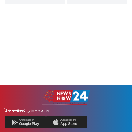
বজ্রবৃষ্টি হতে পারে।বৃহস্পতিবার (৬
অগ্নিকাণ্ডের ঘটনায় হাইকমিশনার
আগস্ট) দিবাগত রাত ১ টা পর্যন্ত
ইমরান হায়দার ও তার স্ত্রী নাইমা
দেশের অভ্যন্তরীণ নদীবন্দরগুলোর
ইমরান আহত হয়েছেন। তাদের
জন্য দেওয়া পূর্বাভাসে এসব তথ্য
রাজধানীর গুলশানের কন্টিনেন্টাল
জানায় আবহাওয়া অধিদফতর।
হাসপাতালে ভর্তি করা হয়েছে।
পূর্বাভাসে আবহাওয়াবিদ এ কে এম
হাসপাতালের নিয়ন্ত্রণ কক্ষ থেকে এ
নাজমুল হক জানান, 'পাবনা,
তথ্য নিশ্চিত করা হয়েছে।
টাঙ্গাইল, ঢাকা, ফরিদপুর,
বৃহস্পতিবার (৬ আগস্ট) সকাল
বরিশাল, পটুয়াখালী, কুমিল্লা,
৯টার দিকে দুজনকে হাসপাতালে
নোয়াখালী,...
নেয়া হয়। হাসপাতাল সূত্রে জানা
গেছে, তারা নিবিড়...
উপ-সম্পাদকঃ
মুহাম্মদ ওসমান
Android app on
Available on the
Google Play
App Store