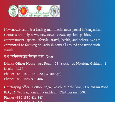
Newsnow24.com is a leading multimedia news portal in Bangladesh.
Contains not only news, new news, views, opinion, politics,
entertainment, sports, lifestyle, travel, health, and others. We are
committed to focusing on Probash news all around the world with
visuals.
তথ্য অধিদফতরের নিবন্ধন নম্বর :১৩৫
Dhaka Office:
House-55, Road-08, Block-D, Niketon, Gulshan-1,
Dhaka-1212.
Phone:
+880 1856 195 622
(WhatsApp)
Phone:
+880 1869 913 486
Chittagong office:
House-85/A, Road-7, 5th Floor, O.R.Nizam Road
R/A, 15 No. Bagmoniram,Panchlaish, Chattogram 4000.
Phone:
+880 1850 414 847
Phone:
+880 1313 427 319
Email:
newsnow24official@gmail.com