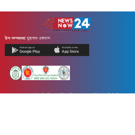
উপ-সম্পাদকঃ
মুহাম্মদ ওসমান
Android app on
Available on the
Google Play
App Store
Newsnow24.com is a leading multimedia news portal in Bangladesh.
Contains not only news, new news, views, opinion, politics,
entertainment, sports, lifestyle, travel, health, and others. We are
committed to focusing on Probash news all around the world with
visuals.
তথ্য অধিদফতরের নিবন্ধন নম্বর :১৩৫
Dhaka Office:
House-55, Road-08, Block-D, Niketon, Gulshan-1,