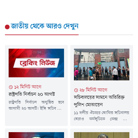
জাতীয়
থেকে আরও দেখুন
১২ মিনিট আগে
২৮ মিনিট আগে
রাষ্ট্রপতি নির্বাচন ২০ আগস্ট
সচিবালয়ের সামনে অতিরিক্ত
রাষ্ট্রপতি নির্বাচন অনুষ্ঠিত হবে
পুলিশ মোতায়েন
আগামী ২০ আগস্ট। ইসি সচিব সূত্রে
১১ দলীয় ঐক্যের ঘোষিত সচিবালয়
এ তথ্য জানা গেছে। বিস্তারিত
ঘেরাও কর্মসূচিকে কেন্দ্র করে
আসছে... নিউজনাউ/জব/২০২৬
সচিবালয়ের সামনে অতিরিক্ত
পুলিশ মোতায়েন করা হয়েছে।
নিরাপত্তার অংশ হিসেবে