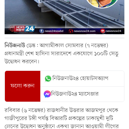
নিউজনাউ
ডেস্ক: আগামীকাল সোমবার (৭ নভেম্বর)
প্রধানমন্ত্রী শেখ হাসিনা সারাদেশে একযোগে ১০০টি সেতু
উদ্বোধন করবেন।
নিউজনাউ২৪ হোয়াটসঅ্যাপ
ফলো করুন
নিউজনাউ২৪ ম্যাসেঞ্জার
রবিবার (৬ নভেম্বর) রাজধানীর উত্তরার আজমপুর থেকে
গাজীপুরের টঙ্গী পর্যন্ত বিআরটি প্রকল্পের ঢাকামুখী দুটি
লেনের উদ্বোধন অনুষ্ঠানে একথা জানান আওয়ামী লীগের