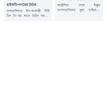
হাইকমিশনারের বৈঠক
অস্ট্রেলিয়া যেতে ইচ্ছুক
বাংলাদেশিদের ভুয়া মাইগ্রেশন
মালয়েশিয়ার উপ-অর্থমন্ত্রী লিউ
এজেন্টের ব্যাপারে সতর্ক করেছে
চিন টং-এর সাথে বৈঠক করছেন
ঢাকার অস্ট্রেলিয়ান হাইকমিশন।
দেশ&zwnj;টি&zwnj;তে নিযুক্ত
একই সাথে ভিসা-সংক্রান্ত
বাংলাদেশের হাইকমিশনার
পরামর্শের জন্য নিবন্ধিত মাইগ্রেশন
মনজুরুল করিম খান চৌধুরী।স্থানীয়
এজেন্ট অথবা অস্ট্রেলীয়
সময় বৃহস্প&zwnj;তিবার (৬
আইনজীবীর সেবা নেওয়ার পরামর্শ
আগস্ট) মালয়েশিয়ার উপ-অর্থমন্ত্রীর
দিয়েছে তারা।শনিবার এক বার্তায়
দপ্ত&zwnj;রে এই বৈঠক
এ সতর্কতার কথা জানায়
অনু&zwnj;ষ্ঠিত হয়।বৈঠকে
অস্ট্রেলিয়ান হাইকমিশন।হাইকমিশন
বাংলাদেশ ও মালয়েশিয়ার মধ্যে
জানিয়েছে, বাংলাদেশি
আর্থিক ও অর্থনৈতিক খাতে
নাগরিকদের অস্ট্রেলিয়ায় বসবাস ও
সহযোগিতা আরও সম্প্রসারণের
কাজের মিথ্যা প্রতিশ্রুতি দিয়ে ভুয়া
লক্ষ্যে পারস্পরিক স্বার্থসংশ্লিষ্ট
মাইগ্রেশন এজেন্টরা...
বিভিন্ন বিষয় নিয়ে আলোচনা হয়।
আলোচ্য বিষয়গুলোর মধ্যে ছিল-
প্রস্তাবিত...