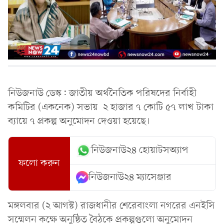
নিউজনাউ ডেস্ক: জাতীয় অর্থনৈতিক পরিষদের নির্বাহী
কমিটির (একনেক) সভায় ২ হাজার ৭ কোটি ৫৭ লাখ টাকা
ব্যায়ে ৭ প্রকল্প অনুমোদন দেওয়া হয়েছে।
নিউজনাউ২৪ হোয়াটসঅ্যাপ
ফলো করুন
নিউজনাউ২৪ ম্যাসেঞ্জার
মঙ্গলবার (২ আগস্ট) রাজধানীর শেরেবাংলা নগরের এনইসি
সম্মেলন কক্ষে অনুষ্ঠিত বৈঠকে প্রকল্পগুলো অনুমোদন