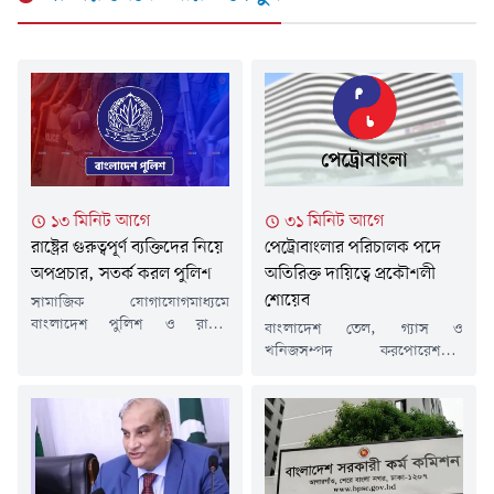
১৩ মিনিট আগে
৩১ মিনিট আগে
রাষ্ট্রের গুরুত্বপূর্ণ ব্যক্তিদের নিয়ে
পেট্রোবাংলার পরিচালক পদে
অপপ্রচার, সতর্ক করল পুলিশ
অতিরিক্ত দায়িত্বে প্রকৌশলী
শোয়েব
সামাজিক যোগাযোগমাধ্যমে
বাংলাদেশ পুলিশ ও রাষ্ট্রের
বাংলাদেশ তেল, গ্যাস ও
গুরুত্বপূর্ণ ব্যক্তিদের নিয়ে বিভিন্ন
খনিজসম্পদ করপোরেশনের
সময়ে অপপ্রচার চালানোর
(পেট্রোবাংলা) পরিচালক
অভিযোগ উঠেছে। এ ধরনের
(অপারেশন অ্যান্ড মাইন্স) পদে
বিভ্রান্তিকর প্রচারণা থেকে সবাইকে
অতিরিক্ত দায়িত্ব পেয়েছেন
সতর্ক থাকার আহ্বান জানিয়েছে
সংস্থাটির পরিচালক (পিএসসি)
বাংলাদেশ পুলিশ।শুক্রবার (৭
পদে কর্মরত ঊর্ধ্বতন মহাব্যবস্থাপক
আগস্ট) বাংলাদেশ পুলিশের
প্রকৌশলী মো. শোয়েব।শুক্রবার (৭