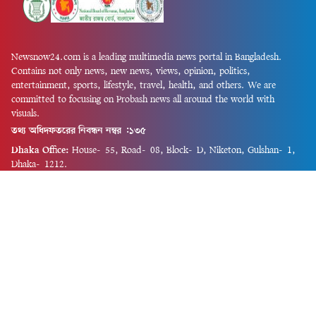
Newsnow24.com is a leading multimedia news portal in Bangladesh.
Contains not only news, new news, views, opinion, politics,
entertainment, sports, lifestyle, travel, health, and others. We are
committed to focusing on Probash news all around the world with
visuals.
তথ্য অধিদফতরের নিবন্ধন নম্বর :১৩৫
Dhaka Office:
House-55, Road-08, Block-D, Niketon, Gulshan-1,
Dhaka-1212.
Phone:
+880 1856 195 622
(WhatsApp)
Phone:
+880 1869 913 486
Chittagong office:
House-85/A, Road-7, 5th Floor, O.R.Nizam Road
R/A, 15 No. Bagmoniram,Panchlaish, Chattogram 4000.
Phone:
+880 1850 414 847
Phone:
+880 1313 427 319
Email:
newsnow24official@gmail.com
Design and Developed by
Md. Asif Iqbal
Privacy Policy
Contact Us