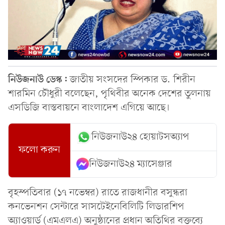
নিউজনাউ ডেস্ক:
জাতীয় সংসদের স্পিকার ড. শিরীন
শারমিন চৌধুরী বলেছেন, পৃথিবীর অনেক দেশের তুলনায়
এসডিজি বাস্তবায়নে বাংলাদেশ এগিয়ে আছে।
নিউজনাউ২৪ হোয়াটসঅ্যাপ
ফলো করুন
নিউজনাউ২৪ ম্যাসেঞ্জার
বৃহস্পতিবার (১৭ নভেম্বর) রাতে রাজধানীর বসুন্ধরা
কনভেনশন সেন্টারে সাসটেইনেবিলিটি লিডারশিপ
অ্যাওয়ার্ড (এমএলএ) অনুষ্ঠানের প্রধান অতিথির বক্তব্যে